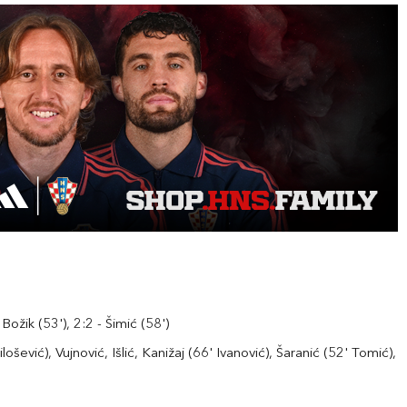
 Božik (53'), 2:2 - Šimić (58')
šević), Vujnović, Išlić, Kanižaj (66' Ivanović), Šaranić (52' Tomić),