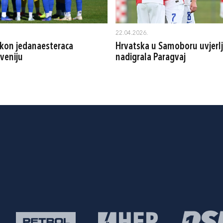
22.04.2026.
kon jedanaesteraca
Hrvatska u Samoboru uvjerlj
veniju
nadigrala Paragvaj