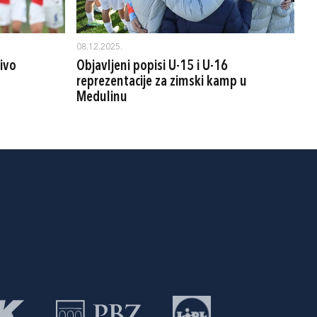
08.12.2025.
ivo
Objavljeni popisi U-15 i U-16
reprezentacije za zimski kamp u
Medulinu