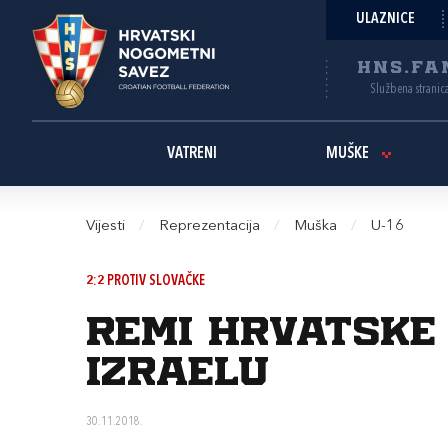
ULAZNICE
HNS.FA
Službena stranic
VATRENI
MUŠKE
Vijesti
/
Reprezentacija
/
Muška
/
U-16
2:2 PROTIV SLOVAČKE
Remi Hrvatske
Izraelu
30.11.2018.