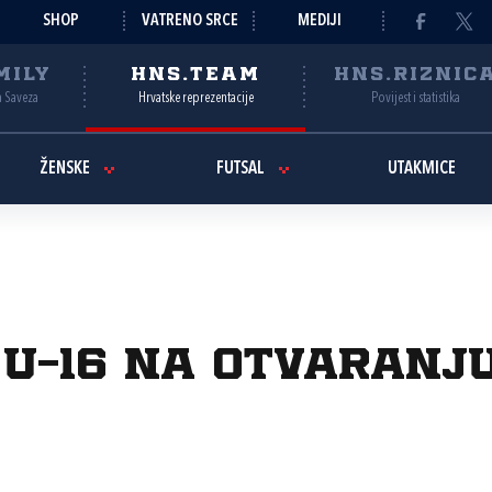
SHOP
VATRENO SRCE
MEDIJI
MILY
HNS.TEAM
HNS.RIZNIC
a Saveza
Hrvatske reprezentacije
Povijest i statistika
ŽENSKE
FUTSAL
UTAKMICE
 U-16 na otvaranj