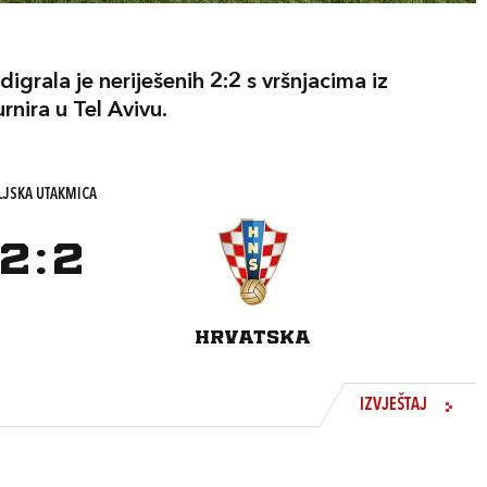
grala je neriješenih 2:2 s vršnjacima iz
nira u Tel Avivu.
LJSKA UTAKMICA
2
:
2
HRVATSKA
IZVJEŠTAJ