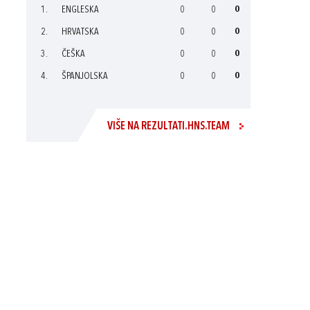
1.
ENGLESKA
0
0
0
2.
HRVATSKA
0
0
0
3.
ČEŠKA
0
0
0
4.
ŠPANJOLSKA
0
0
0
VIŠE NA REZULTATI.HNS.TEAM