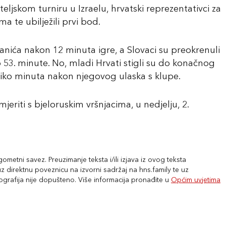
skom turniru u Izraelu, hrvatski reprezentativci za
a te ubilježili prvi bod.
anića nakon 12 minuta igre, a Slovaci su preokrenuli
 53. minute. No, mladi Hrvati stigli su do konačnog
liko minuta nakon njegovog ulaska s klupe.
riti s bjeloruskim vršnjacima, u nedjelju, 2.
metni savez. Preuzimanje teksta i/ili izjava iz ovog teksta
 direktnu poveznicu na izvorni sadržaj na hns.family te uz
tografija nije dopušteno. Više informacija pronađite u
Općim uvjetima