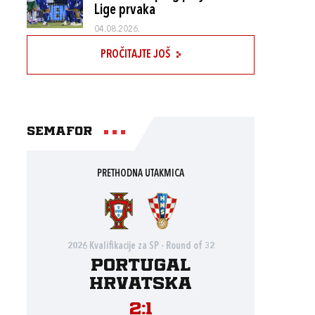
Lige prvaka
04.08.2026.
PROČITAJTE JOŠ
Semafor
PRETHODNA UTAKMICA
2026 Kvalifikacije za SP - Round of 32
Portugal
Hrvatska
2:1