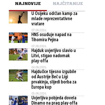
NAJNOVIJE
NAJČITANIJE
U Osijeku održan kamp za
mlade reprezentativne
vratare
07.08.2026.
HNS osuđuje napad na
Tihomira Pejina
07.08.2026.
Hajduk uvjerljivo slavio u
Litvi, stigao nadomak
play-offa
06.08.2026.
Hajdučice tijesno izgubile
od Austrije Beč u Ligi
prvakinja, slijedi borba za
Europa kup
05.08.2026.
Uvjerljiva pobjeda dovela
Dinamo na prag play-offa