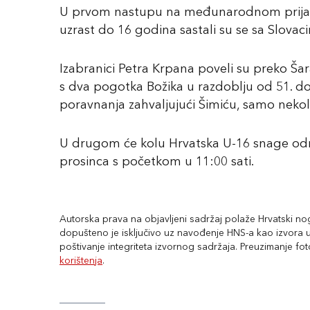
U prvom nastupu na međunarodnom prijatelj
uzrast do 16 godina sastali su se sa Slovacim
Izabranici Petra Krpana poveli su preko Šar
s dva pogotka Božika u razdoblju od 51. do
poravnanja zahvaljujući Šimiću, samo neko
U drugom će kolu Hrvatska U-16 snage odmje
prosinca s početkom u 11:00 sati.
Autorska prava na objavljeni sadržaj polaže Hrvatski nogo
dopušteno je isključivo uz navođenje HNS-a kao izvora uz
poštivanje integriteta izvornog sadržaja. Preuzimanje fo
korištenja
.