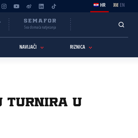
HR
EN
A
SEMAFOR
Sva domaća natjecanja
NAVIJAČI
RIZNICA
u turnira u