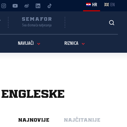
HR
EN
A
SEMAFOR
Sva domaća natjecanja
NAVIJAČI
RIZNICA
v Engleske
NAJNOVIJE
NAJČITANIJE