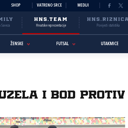
SHOP
VATRENO SRCE
MEDIJI
MILY
HNS.TEAM
HNS.RIZNIC
a Saveza
Hrvatske reprezentacije
Povijest i statistika
ŽENSKE
FUTSAL
UTAKMICE
uzela i bod proti