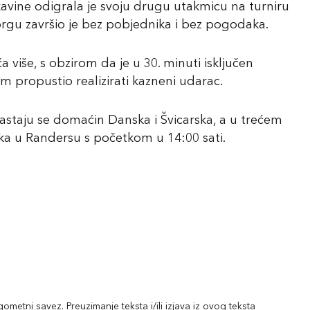
vine odigrala je svoju drugu utakmicu na turniru
borgu završio je bez pobjednika i bez pogodaka.
a više, s obzirom da je u 30. minuti isključen
m propustio realizirati kazneni udarac.
astaju se domaćin Danska i Švicarska, a u trećem
ujka u Randersu s početkom u 14:00 sati.
metni savez. Preuzimanje teksta i/ili izjava iz ovog teksta