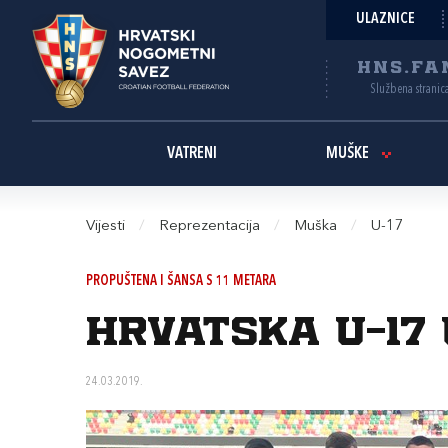
ULAZNICE
HNS.FA
Službena stranic
VATRENI
MUŠKE
Vijesti
/
Reprezentacija
/
Muška
/
U-17
PROPUŠTENA I ŠANSA S 11 METARA
Hrvatska U-17 
24.03.2019.