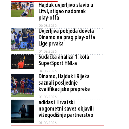
Hajduk uvjerljivo slavio u
Litvi, stigao nadomak
play-offa
06.08.2026.
Uvjerljiva pobjeda dovela
Dinamo na prag play-offa
Lige prvaka
04.08.2026.
Sudačka analiza 1. kola
SuperSport HNL-a
04.08.2026.
Dinamo, Hajduk i Rijeka
saznali posljednje
kvalifikacijske prepreke
03.08.2026.
adidas i Hrvatski
nogometni savez objavili
višegodišnje partnerstvo
01.08.2026.