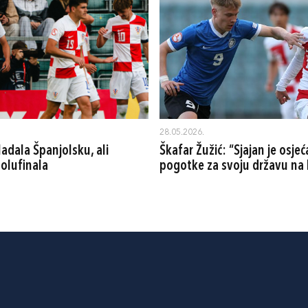
28.05.2026.
adala Španjolsku, ali
Škafar Žužić: “Sjajan je osjeća
polufinala
pogotke za svoju državu na 