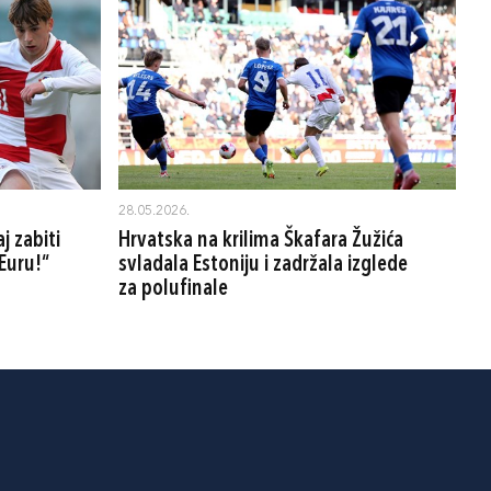
28.05.2026.
j zabiti
Hrvatska na krilima Škafara Žužića
Euru!“
svladala Estoniju i zadržala izglede
za polufinale