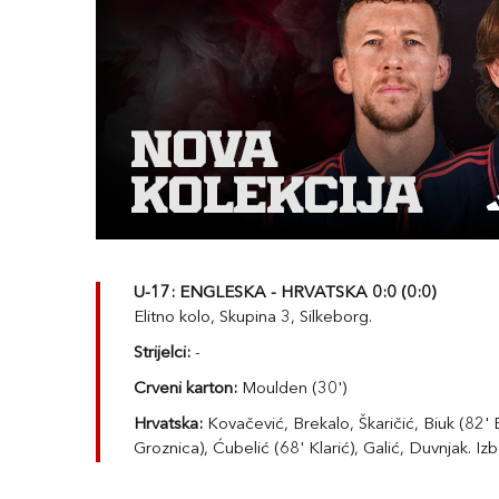
U-17: ENGLESKA - HRVATSKA 0:0 (0:0)
Elitno kolo, Skupina 3, Silkeborg.
Strijelci:
-
Crveni karton:
Moulden (30')
Hrvatska:
Kovačević, Brekalo, Škaričić, Biuk (82' B
Groznica), Ćubelić (68' Klarić), Galić, Duvnjak. Izb