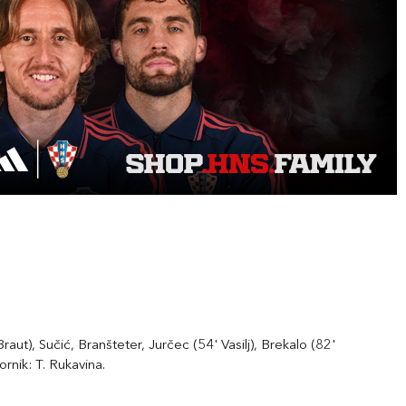
raut), Sučić, Branšteter, Jurčec (54' Vasilj), Brekalo (82'
ornik: T. Rukavina.