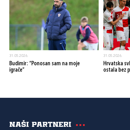
31.05.2026.
31.05.2026.
Budimir: “Ponosan sam na moje
Hrvatska svl
igrače”
ostala bez 
Naši partneri