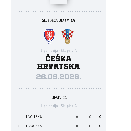
SLJEDEĆA UTAKMICA
Liga nacija - Skupina A
Češka
Hrvatska
26.09.2026.
LJESTVICA
Liga nacija - Skupina A
1.
ENGLESKA
0
0
0
2.
HRVATSKA
0
0
0