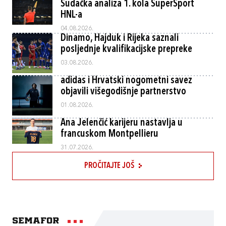
Sudačka analiza 1. kola SuperSport
HNL-a
04.08.2026.
Dinamo, Hajduk i Rijeka saznali
posljednje kvalifikacijske prepreke
03.08.2026.
adidas i Hrvatski nogometni savez
objavili višegodišnje partnerstvo
01.08.2026.
Ana Jelenčić karijeru nastavlja u
francuskom Montpellieru
31.07.2026.
PROČITAJTE JOŠ
Semafor