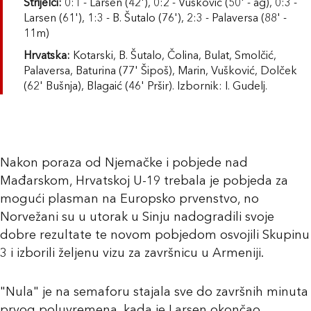
Strijelci:
0:1 - Larsen (42'), 0:2 - Vušković (50' - ag), 0:3 -
Larsen (61'), 1:3 - B. Šutalo (76'), 2:3 - Palaversa (88' -
11m)
Hrvatska:
Kotarski, B. Šutalo, Čolina, Bulat, Smolčić,
Palaversa, Baturina (77' Šipoš), Marin, Vušković, Dolček
(62' Bušnja), Blagaić (46' Pršir). Izbornik: I. Gudelj.
Nakon poraza od Njemačke i pobjede nad
Mađarskom, Hrvatskoj U-19 trebala je pobjeda za
mogući plasman na Europsko prvenstvo, no
Norvežani su u utorak u Sinju nadogradili svoje
dobre rezultate te novom pobjedom osvojili Skupinu
3 i izborili željenu vizu za završnicu u Armeniji.
"Nula" je na semaforu stajala sve do završnih minuta
prvog poluvremena, kada je Larsen okončao