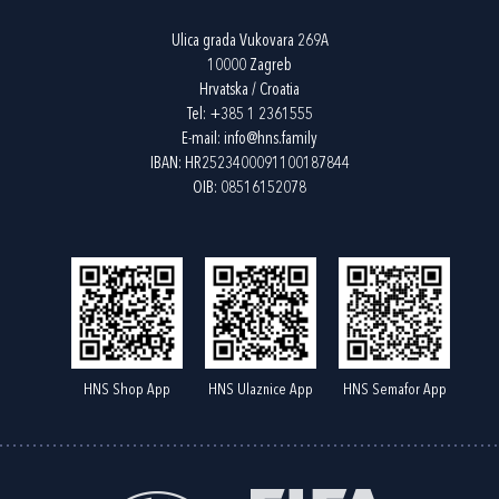
Ulica grada Vukovara 269A
10000 Zagreb
Hrvatska / Croatia
Tel:
+385 1 2361555
E-mail:
info@hns.family
IBAN: HR2523400091100187844
OIB: 08516152078
HNS Shop App
HNS Ulaznice App
HNS Semafor App