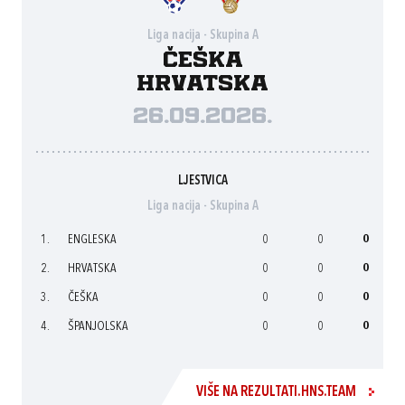
Liga nacija - Skupina A
Češka
Hrvatska
26.09.2026.
LJESTVICA
Liga nacija - Skupina A
1.
ENGLESKA
0
0
0
2.
HRVATSKA
0
0
0
3.
ČEŠKA
0
0
0
4.
ŠPANJOLSKA
0
0
0
VIŠE NA REZULTATI.HNS.TEAM