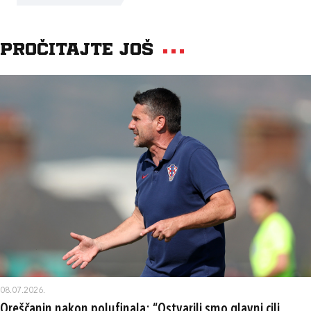
Pročitajte još
08.07.2026.
Oreščanin nakon polufinala: “Ostvarili smo glavni cilj,