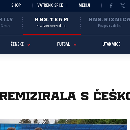
SHOP
VATRENO SRCE
MEDIJI
MILY
HNS.TEAM
HNS.RIZNIC
a Saveza
Hrvatske reprezentacije
Povijest i statistika
ŽENSKE
FUTSAL
UTAKMICE
 remizirala s Češk