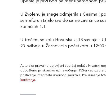
upisala je prvi bod na međunarodnom prija
U Zvolenu je snage odmjerila s Česima i po
semaforu stajalo sve do same završnice susr
konačnih 1:1.
U trećem se kolu Hrvatska U-18 sastaje s U
23. svibnja u Žarnovici s početkom u 12:00 
Autorska prava na objavljeni sadržaj polaže Hrvatski nogo
dopušteno je isključivo uz navođenje HNS-a kao izvora uz
poštivanje integriteta izvornog sadržaja. Preuzimanje fo
korištenja
.