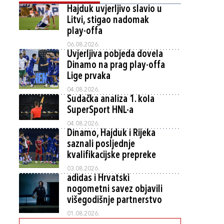
Hajduk uvjerljivo slavio u
Litvi, stigao nadomak
play-offa
06.08.2026.
Uvjerljiva pobjeda dovela
Dinamo na prag play-offa
Lige prvaka
04.08.2026.
Sudačka analiza 1. kola
SuperSport HNL-a
04.08.2026.
Dinamo, Hajduk i Rijeka
saznali posljednje
kvalifikacijske prepreke
03.08.2026.
adidas i Hrvatski
nogometni savez objavili
višegodišnje partnerstvo
01.08.2026.