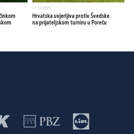
11.10.2025.
učinkom
Hrvatska uvjerljiva protiv Švedske
jskom
na prijateljskom turniru u Poreču