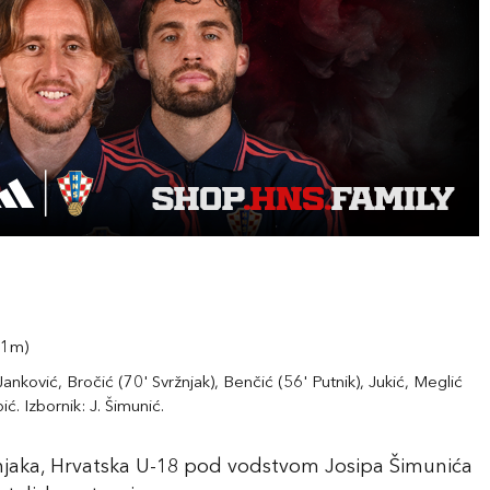
 11m)
 Janković, Bročić (70' Svržnjak), Benčić (56' Putnik), Jukić, Meglić
ć. Izbornik: J. Šimunić.
jaka, Hrvatska U-18 pod vodstvom Josipa Šimunića