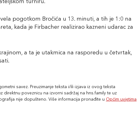
teljskom turniru.
vela pogotkom Bročića u 13. minuti, a tih je 1:0 na
eta, kada je Firbacher realizirao kazneni udarac za
krajinom, a ta je utakmica na rasporedu u četvrtak,
sati.
metni savez. Preuzimanje teksta i/ili izjava iz ovog teksta
 direktnu poveznicu na izvorni sadržaj na hns.family te uz
tografija nije dopušteno. Više informacija pronađite u
Općim uvjetima