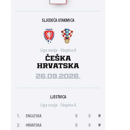
SLJEDEĆA UTAKMICA
Liga nacija - Skupina A
Češka
Hrvatska
26.09.2026.
LJESTVICA
Liga nacija - Skupina A
1.
ENGLESKA
0
0
0
2.
HRVATSKA
0
0
0