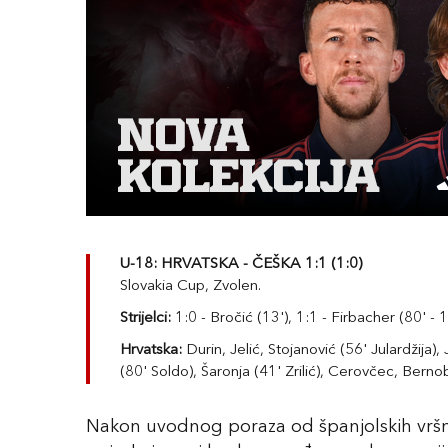
U-18: HRVATSKA - ČEŠKA 1:1 (1:0)
Slovakia Cup, Zvolen.
Strijelci:
1:0 - Bročić (13'), 1:1 - Firbacher (80' -
Hrvatska:
Durin, Jelić, Stojanović (56' Julardžija),
(80' Soldo), Šaronja (41' Zrilić), Cerovčec, Bernobi
Nakon uvodnog poraza od španjolskih vršn