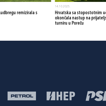
14.10.2025.
Ludbregu remizirala s
Hrvatska sa stopostotnim 
okončala nastup na prijatel
turniru u Poreču