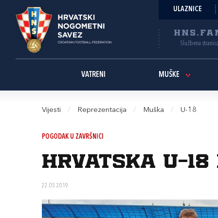
ULAZNICE
HNS.FA
Službena stranic
VATRENI
MUŠKE
Vijesti
/
Reprezentacija
/
Muška
/
U-18
POGODAK U ZAVRŠNICI
Hrvatska U-18
22.05.2019.