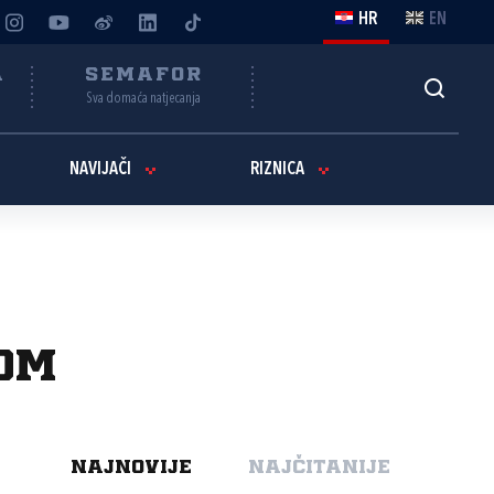
HR
EN
A
SEMAFOR
Sva domaća natjecanja
NAVIJAČI
RIZNICA
om
NAJNOVIJE
NAJČITANIJE