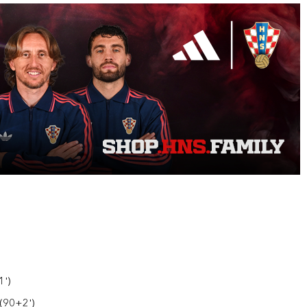
1')
 (90+2')