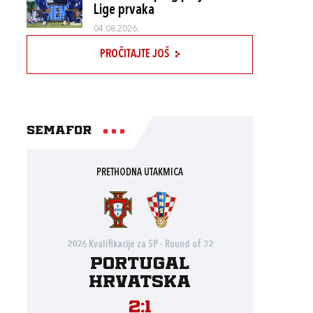
Lige prvaka
04.08.2026.
PROČITAJTE JOŠ
Semafor
PRETHODNA UTAKMICA
2026 Kvalifikacije za SP - Round of 32
Portugal
Hrvatska
2:1