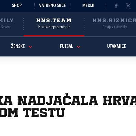
SHOP
VATRENO SRCE
MEDIJI
MILY
HNS.TEAM
HNS.RIZNIC
a Saveza
Hrvatske reprezentacije
Povijest i statistika
ŽENSKE
FUTSAL
UTAKMICE
ska nadjačala Hrv
kom testu