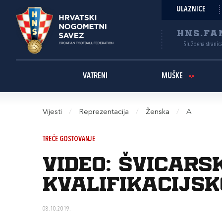
ULAZNICE
HNS.FA
Službena stranic
VATRENI
MUŠKE
Vijesti
/
Reprezentacija
/
Ženska
/
A
TREĆE GOSTOVANJE
Video: Švicar
kvalifikacijs
08.10.2019.