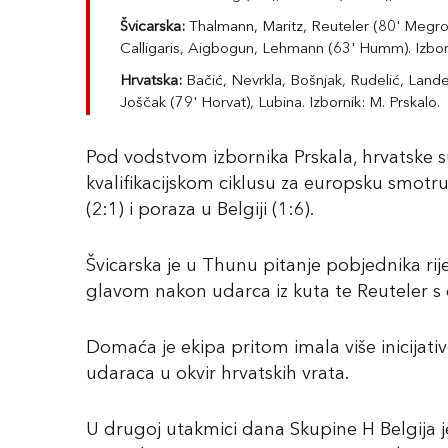
Švicarska:
Thalmann, Maritz, Reuteler (80' Megroz
Calligaris, Aigbogun, Lehmann (63' Humm). Izborn
Hrvatska:
Bačić, Nevrkla, Bošnjak, Rudelić, Lande
Joščak (79' Horvat), Lubina. Izbornik: M. Prskalo.
Pod vodstvom izbornika Prskala, hrvatske s
kvalifikacijskom ciklusu za europsku smotru
(2:1) i poraza u Belgiji (1:6).
Švicarska je u Thunu pitanje pobjednika rij
glavom nakon udarca iz kuta te Reuteler s
Domaća je ekipa pritom imala više inicijati
udaraca u okvir hrvatskih vrata.
U drugoj utakmici dana Skupine H Belgija j