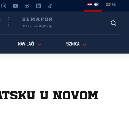
HR
EN
A
SEMAFOR
Sva domaća natjecanja
NAVIJAČI
RIZNICA
atsku u novom