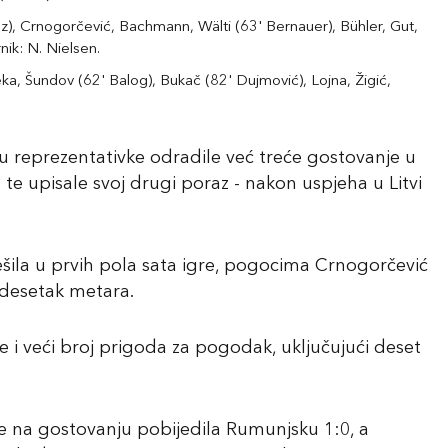
), Crnogorčević, Bachmann, Wälti (63' Bernauer), Bühler, Gut,
ik: N. Nielsen.
ka, Šundov (62' Balog), Bukač (82' Dujmović), Lojna, Žigić,
u reprezentativke odradile već treće gostovanje u
 te upisale svoj drugi poraz - nakon uspjeha u Litvi
ešila u prvih pola sata igre, pogocima Crnogorčević
 desetak metara.
ve i veći broj prigoda za pogodak, uključujući deset
e na gostovanju pobijedila Rumunjsku 1:0, a