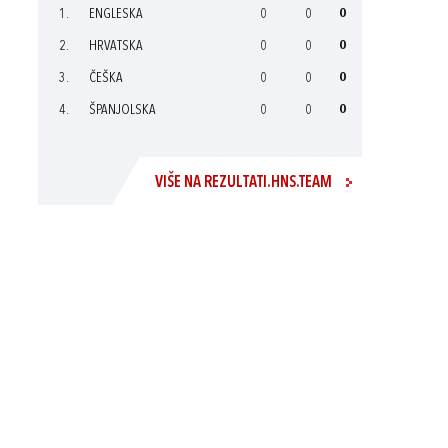
1.
ENGLESKA
0
0
0
2.
HRVATSKA
0
0
0
3.
ČEŠKA
0
0
0
4.
ŠPANJOLSKA
0
0
0
VIŠE NA REZULTATI.HNS.TEAM