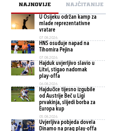
NAJNOVIJE
NAJČITANIJE
U Osijeku održan kamp za
mlade reprezentativne
vratare
07.08.2026.
HNS osuđuje napad na
Tihomira Pejina
07.08.2026.
Hajduk uvjerljivo slavio u
Litvi, stigao nadomak
play-offa
06.08.2026.
Hajdučice tijesno izgubile
od Austrije Beč u Ligi
prvakinja, slijedi borba za
Europa kup
05.08.2026.
Uvjerljiva pobjeda dovela
Dinamo na prag play-offa