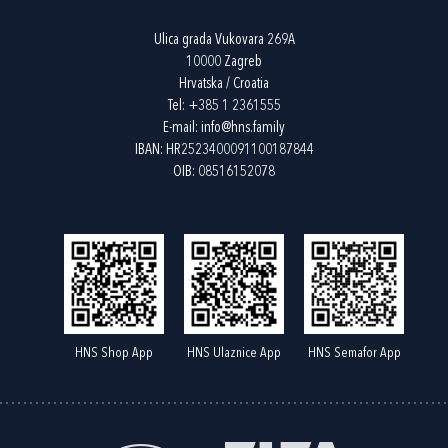
Ulica grada Vukovara 269A
10000 Zagreb
Hrvatska / Croatia
Tel:
+385 1 2361555
E-mail:
info@hns.family
IBAN: HR2523400091100187844
OIB: 08516152078
HNS Shop App
HNS Ulaznice App
HNS Semafor App