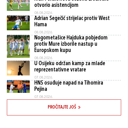
otvorio asistencijom
08.08.2026.
Adrian Segečić strijelac protiv West
Hama
08.08.2026.
Nogometašice Hajduka pobjedom
protiv Mure izborile nastup u
Europskom kupu
08.08.2026.
U Osijeku održan kamp za mlade
reprezentativne vratare
07.08.2026.
HNS osuđuje napad na Tihomira
Pejina
07.08.2026.
PROČITAJTE JOŠ