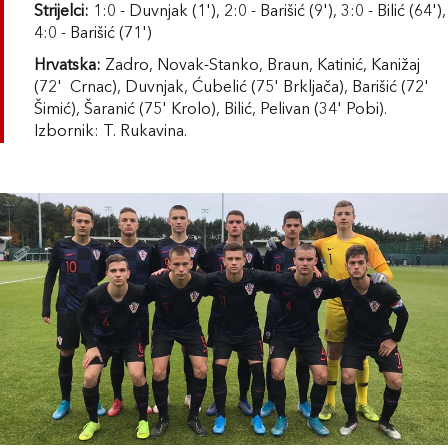
Strijelci:
1:0 - Duvnjak (1'), 2:0 - Barišić (9'), 3:0 - Bilić (64'),
4:0 - Barišić (71')
Hrvatska:
Zadro, Novak-Stanko, Braun, Katinić, Kanižaj
(72' Crnac), Duvnjak, Ćubelić (75' Brkljača), Barišić (72'
Šimić), Šaranić (75' Krolo), Bilić, Pelivan (34' Pobi).
Izbornik: T. Rukavina.