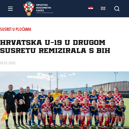
SUSRET U PLOČAMA
Hrvatska U-19 u drugom
susretu remizirala s BiH
28.02.2020.