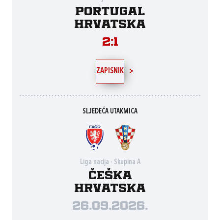
Portugal
Hrvatska
2:1
ZAPISNIK
SLJEDEĆA UTAKMICA
Liga nacija - Skupina A
Češka
Hrvatska
26.09.2026.