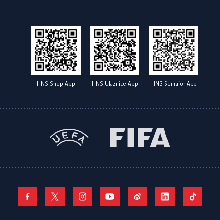
HNS Shop App
HNS Ulaznice App
HNS Semafor App