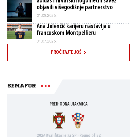
adidas i Hrvatski nogometni savez
objavili višegodišnje partnerstvo
01.08.2026.
Ana Jelenčić karijeru nastavlja u
francuskom Montpellieru
31.07.2026.
PROČITAJTE JOŠ
Semafor
PRETHODNA UTAKMICA
2026 Kvalifikacije za SP - Round of 32