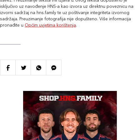
savez. Preuzimanje teksta i/ili izjava iz ovog teksta dopušteno je
isključivo uz navođenje HNS-a kao izvora uz direktnu poveznicu na
izvorni sadržaj na hns.family te uz poštivanje integriteta izvornog
sadržaja. Preuzimanje fotografija nije dopušteno. Više informacija
pronađite u
Općim uvjetima korištenja
.