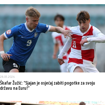
28.05.2026.
Škafar Žužić: “Sjajan je osjećaj zabiti pogotke za svoju
državu na Euru!“