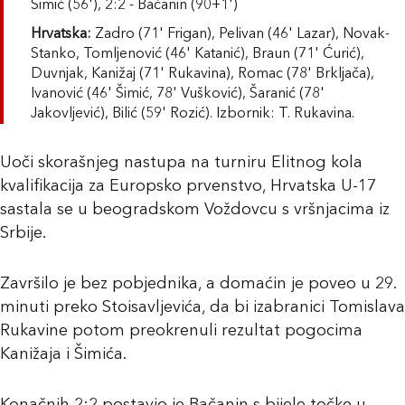
Šimić (56'), 2:2 - Bačanin (90+1')
Hrvatska:
Zadro (71' Frigan), Pelivan (46' Lazar), Novak-
Stanko, Tomljenović (46' Katanić), Braun (71' Ćurić),
Duvnjak, Kanižaj (71' Rukavina), Romac (78' Brkljača),
Ivanović (46' Šimić, 78' Vušković), Šaranić (78'
Jakovljević), Bilić (59' Rozić). Izbornik: T. Rukavina.
Uoči skorašnjeg nastupa na turniru Elitnog kola
kvalifikacija za Europsko prvenstvo, Hrvatska U-17
sastala se u beogradskom Voždovcu s vršnjacima iz
Srbije.
Završilo je bez pobjednika, a domaćin je poveo u 29.
minuti preko Stoisavljevića, da bi izabranici Tomislava
Rukavine potom preokrenuli rezultat pogocima
Kanižaja i Šimića.