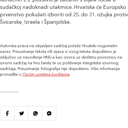
Konačnih 2:2 postavio je Bačanin s bijele točke u
sudačkoj nadoknadi utakmice. Hrvatska će Europsko
prvenstvo pokušati izboriti od 25. do 31. ožujka protiv
Švicarske, Izraela i Španjolske.
Autorska prava na objavljeni sadržaj polaže Hrvatski nogometni
savez. Preuzimanje teksta i/ili izjava iz ovog teksta dopušteno je
isključivo uz navođenje HNS-a kao izvora uz direktnu poveznicu na
izvorni sadržaj na hns.family te uz poštivanje integriteta izvornog
sadržaja. Preuzimanje fotografija nije dopušteno. Više informacija
pronađite u
Općim uvjetima korištenja
.