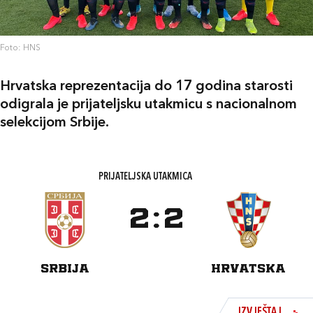
Foto: HNS
Hrvatska reprezentacija do 17 godina starosti
odigrala je prijateljsku utakmicu s nacionalnom
selekcijom Srbije.
PRIJATELJSKA UTAKMICA
2
:
2
SRBIJA
HRVATSKA
IZVJEŠTAJ