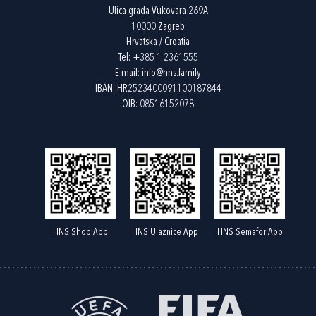
Ulica grada Vukovara 269A
10000 Zagreb
Hrvatska / Croatia
Tel:
+385 1 2361555
E-mail:
info@hns.family
IBAN: HR2523400091100187844
OIB: 08516152078
HNS Shop App
HNS Ulaznice App
HNS Semafor App