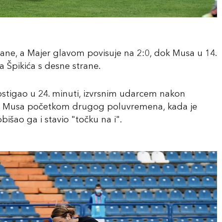
rane, a Majer glavom povisuje na 2:0, dok Musa u 14.
 Špikića s desne strane.
ostigao u 24. minuti, izvrsnim udarcem nakon
avio Musa početkom drugog poluvremena, kada je
išao ga i stavio "točku na i".