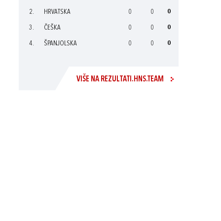
2.
HRVATSKA
0
0
0
3.
ČEŠKA
0
0
0
4.
ŠPANJOLSKA
0
0
0
VIŠE NA REZULTATI.HNS.TEAM