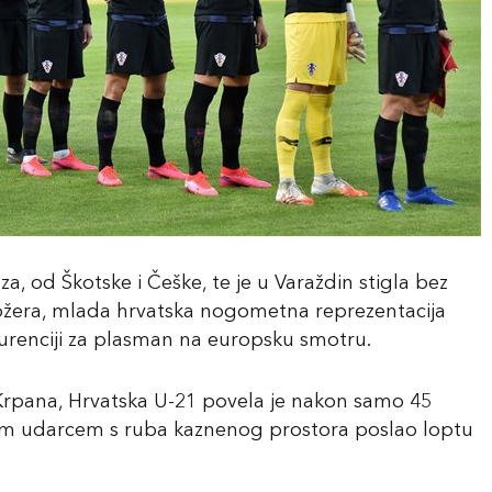
, od Škotske i Češke, te je u Varaždin stigla bez
stožera, mlada hrvatska nogometna reprezentacija
nkurenciji za plasman na europsku smotru.
Krpana, Hrvatska U-21 povela je nakon samo 45
nim udarcem s ruba kaznenog prostora poslao loptu