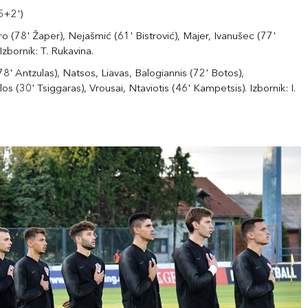
5+2')
o (78' Žaper), Nejašmić (61' Bistrović), Majer, Ivanušec (77'
Izbornik: T. Rukavina.
78' Antzulas), Natsos, Liavas, Balogiannis (72' Botos),
 (30' Tsiggaras), Vrousai, Ntaviotis (46' Kampetsis). Izbornik: I.