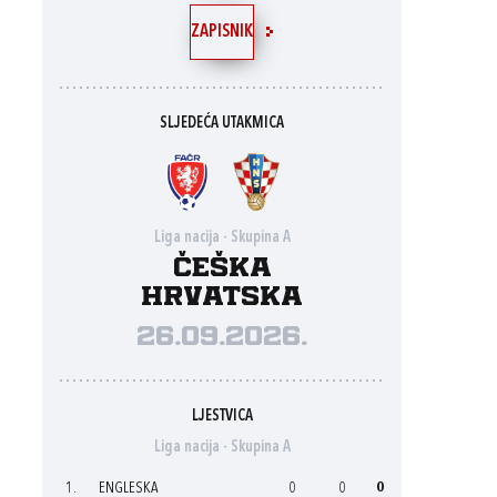
ZAPISNIK
SLJEDEĆA UTAKMICA
Liga nacija - Skupina A
Češka
Hrvatska
26.09.2026.
LJESTVICA
Liga nacija - Skupina A
1.
ENGLESKA
0
0
0