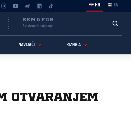
HR
EN
A
SEMAFOR
Sva domaća natjecanja
NAVIJAČI
RIZNICA
im otvaranjem