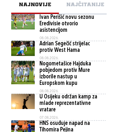
NAJNOVIJE
NAJČITANIJE
Ivan Perišić novu sezonu
Eredivisie otvorio
asistencijom
08.08.2026.
Adrian Segečić strijelac
protiv West Hama
08.08.2026.
Nogometašice Hajduka
pobjedom protiv Mure
izborile nastup u
Europskom kupu
08.08.2026.
U Osijeku održan kamp za
mlade reprezentativne
vratare
07.08.2026.
HNS osuđuje napad na
Tihomira Pejina