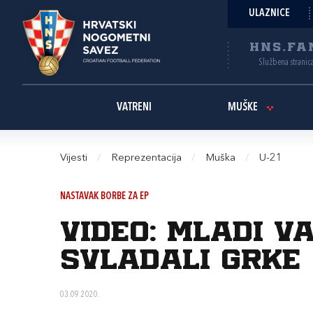
ULAZNICE
HNS.FA
Službena stranic
VATRENI
MUŠKE
Vijesti
/
Reprezentacija
/
Muška
/
U-21
NASTAVAK BORBE ZA EP
Video: Mladi 
svladali Grke
03.09.2020.