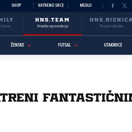
SHOP
VATRENO SRCE
MEDIJI
MILY
HNS.TEAM
HNS.RIZNIC
a Saveza
Hrvatske reprezentacije
Povijest i statistika
ŽENSKE
FUTSAL
UTAKMICE
Vatreni fantastičn