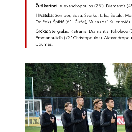
Žuti kartoni:
Alexandropoulos (28'), Diamantis (4
Hrvatska:
Šemper, Sosa, Šverko, Erlić, Šutalo, Mor
Dolček), Špikić (61' Ćuže), Musa (67' Kulenović). 
Grčka:
Stergiakis, Katranis, Diamantis, Nikolaou (
Emmanoulidis (72' Christopoulos), Alexandropoulos
Goumas.