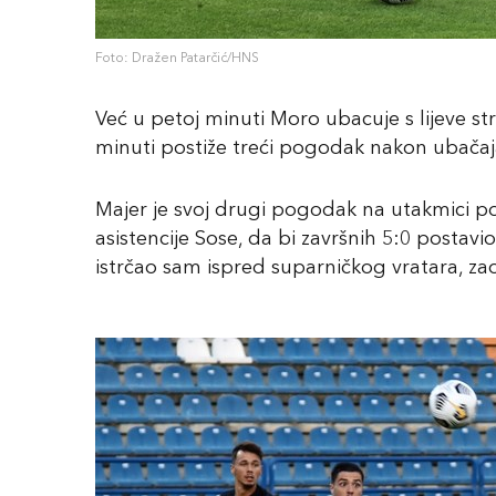
Foto: Dražen Patarčić/HNS
Već u petoj minuti Moro ubacuje s lijeve st
minuti postiže treći pogodak nakon ubačaja
Majer je svoj drugi pogodak na utakmici p
asistencije Sose, da bi završnih 5:0 post
istrčao sam ispred suparničkog vratara, zaob