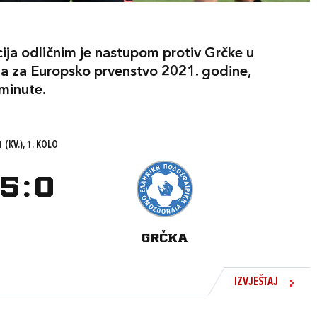
ja odličnim je nastupom protiv Grčke u
ija za Europsko prvenstvo 2021. godine,
 minute.
 (KV.), 1. KOLO
5
:
0
GRČKA
IZVJEŠTAJ