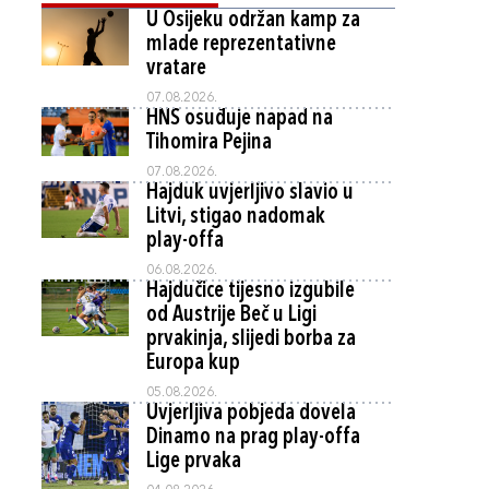
U Osijeku održan kamp za
mlade reprezentativne
vratare
07.08.2026.
HNS osuđuje napad na
Tihomira Pejina
07.08.2026.
Hajduk uvjerljivo slavio u
Litvi, stigao nadomak
play-offa
06.08.2026.
Hajdučice tijesno izgubile
od Austrije Beč u Ligi
prvakinja, slijedi borba za
Europa kup
05.08.2026.
Uvjerljiva pobjeda dovela
Dinamo na prag play-offa
Lige prvaka