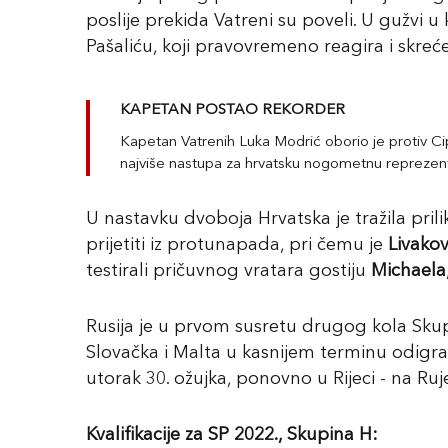
poslije prekida Vatreni su poveli. U gužvi
Pašaliću, koji pravovremeno reagira i skreć
KAPETAN POSTAO REKORDER
Kapetan Vatrenih Luka Modrić oborio je protiv Cip
najviše nastupa za hrvatsku nogometnu reprezent
U nastavku dvoboja Hrvatska je tražila prili
prijetiti iz protunapada, pri čemu je
Livakov
testirali pričuvnog vratara gostiju
Michaela
Rusija je u prvom susretu drugog kola Skup
Slovačka i Malta u kasnijem terminu odigrale 
utorak 30. ožujka, ponovno u Rijeci - na Ruj
Kvalifikacije za SP 2022., Skupina H: