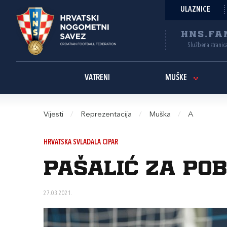
ULAZNICE
HNS.FA
Službena stranic
VATRENI
MUŠKE
Vijesti
/
Reprezentacija
/
Muška
/
A
HRVATSKA SVLADALA CIPAR
Pašalić za pob
27.03.2021.