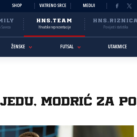
SHOP
VATRENO SRCE
MEDIJI
MILY
HNS.TEAM
HNS.RIZNIC
a Saveza
Hrvatske reprezentacije
Povijest i statistika
ŽENSKE
FUTSAL
UTAKMICE
jedu, Modrić za po