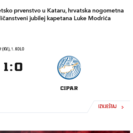
vjetsko prvenstvo u Kataru, hrvatska nogometna
eličanstveni jubilej kapetana Luke Modrića
 (KV.), 1. KOLO
1
:
0
CIPAR
IZVJEŠTAJ