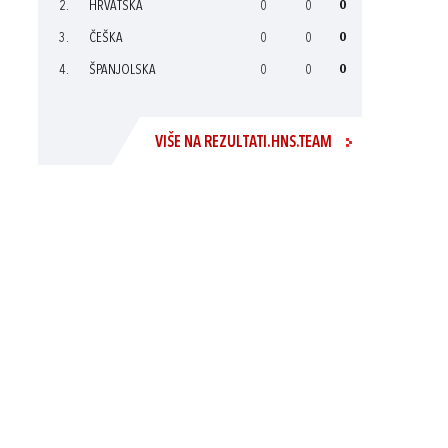
2.
HRVATSKA
0
0
0
3.
ČEŠKA
0
0
0
4.
ŠPANJOLSKA
0
0
0
VIŠE NA REZULTATI.HNS.TEAM