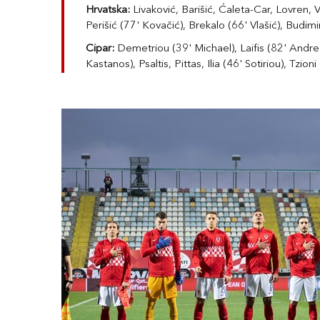
Hrvatska:
Livaković, Barišić, Ćaleta-Car, Lovren, V
Perišić (77' Kovačić), Brekalo (66' Vlašić), Budimir
Cipar:
Demetriou (39' Michael), Laifis (82' Andre
Kastanos), Psaltis, Pittas, Ilia (46' Sotiriou), Tzio