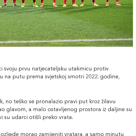
eci svoju prvu natjecateljsku utakmicu protiv
du na putu prema svjetskoj smotri 2022. godine,
 no teško se pronalazio pravi put kroz žilavu
o glavom, a malo ostavljenog prostora iz daljine su
vi su udarci otišli preko vrata.
 ozljede morao zamijeniti vratara, a samo minutu