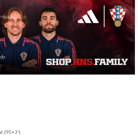
ić (90+3')