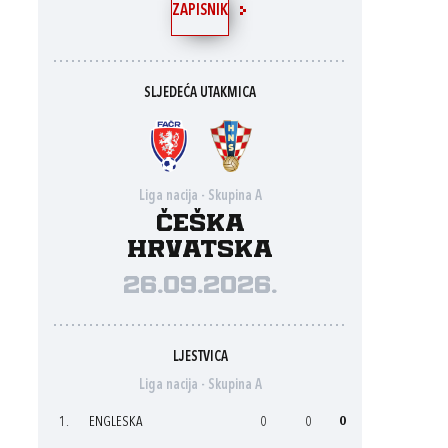
ZAPISNIK
SLJEDEĆA UTAKMICA
Liga nacija - Skupina A
Češka
Hrvatska
26.09.2026.
LJESTVICA
Liga nacija - Skupina A
1.
ENGLESKA
0
0
0