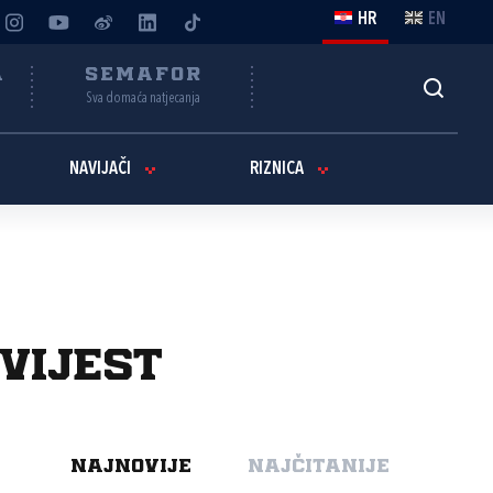
HR
EN
A
SEMAFOR
Sva domaća natjecanja
NAVIJAČI
RIZNICA
vijest
NAJNOVIJE
NAJČITANIJE