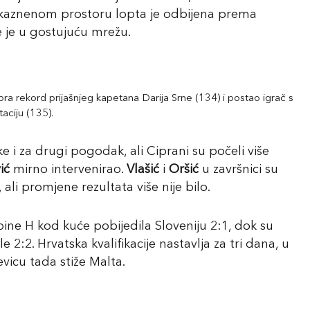
 u kaznenom prostoru lopta je odbijena prema
e je u gostujuću mrežu.
ra rekord prijašnjeg kapetana Darija Srne (134) i postao igrač s
aciju (135).
ke i za drugi pogodak, ali Ciprani su počeli više
ić
mirno intervenirao.
Vlašić
i
Oršić
u završnici su
, ali promjene rezultata više nije bilo.
ine H kod kuće pobijedila Sloveniju 2:1, dok su
2:2. Hrvatska kvalifikacije nastavlja za tri dana, u
evicu tada stiže Malta.