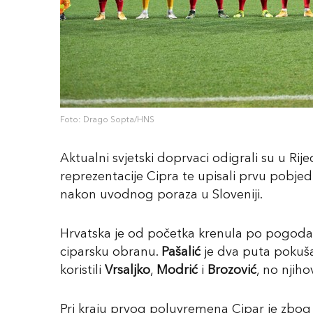
Foto: Drago Sopta/HNS
Aktualni svjetski doprvaci odigrali su u Rij
reprezentacije Cipra te upisali prvu pobje
nakon uvodnog poraza u Sloveniji.
Hrvatska je od početka krenula po pogodak,
ciparsku obranu.
Pašalić
je dva puta pokuša
koristili
Vrsaljko
,
Modrić
i
Brozović
, no njiho
Pri kraju prvog poluvremena Cipar je zbog