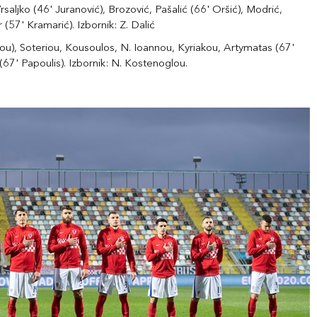
rsaljko (46' Juranović), Brozović, Pašalić (66' Oršić), Modrić,
 (57' Kramarić). Izbornik: Z. Dalić
ou), Soteriou, Kousoulos, N. Ioannou, Kyriakou, Artymatas (67'
ni (67' Papoulis). Izbornik: N. Kostenoglou.