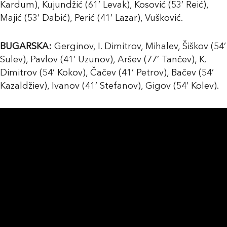
Kardum), Kujundžić (61’ Levak), Kosović (53’ Reić),
Majić (53’ Dabić), Perić (41’ Lazar), Vušković.
BUGARSKA:
Gerginov, I. Dimitrov, Mihalev, Šiškov (54’
Sulev), Pavlov (41’ Uzunov), Aršev (77’ Tančev), K.
Dimitrov (54’ Kokov), Čačev (41’ Petrov), Bačev (54’
Kazaldžiev), Ivanov (41’ Stefanov), Gigov (54’ Kolev).