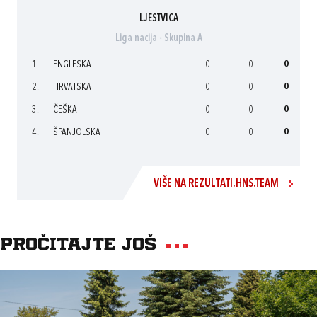
LJESTVICA
Liga nacija - Skupina A
1.
ENGLESKA
0
0
0
2.
HRVATSKA
0
0
0
3.
ČEŠKA
0
0
0
4.
ŠPANJOLSKA
0
0
0
VIŠE NA REZULTATI.HNS.TEAM
Pročitajte još