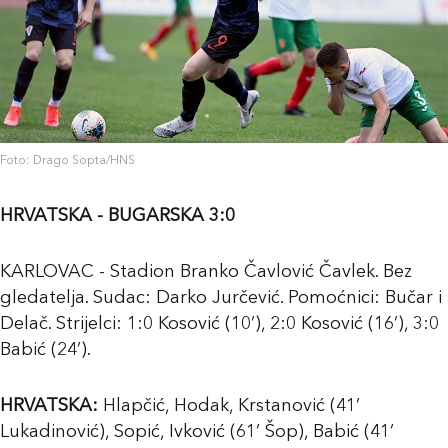
Foto: Drago Sopta/HNS
HRVATSKA - BUGARSKA 3:0
KARLOVAC - Stadion Branko Čavlović Čavlek. Bez
gledatelja. Sudac: Darko Jurčević. Pomoćnici: Bučar i
Delač. Strijelci: 1:0 Kosović (10’), 2:0 Kosović (16’), 3:0
Babić (24’).
HRVATSKA:
Hlapčić, Hodak, Krstanović (41’
Lukadinović), Sopić, Ivković (61’ Šop), Babić (41’