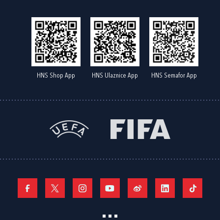
HNS Shop App
HNS Ulaznice App
HNS Semafor App