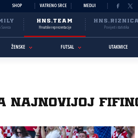
SHOP
VATRENO SRCE
MEDIJI
MILY
HNS.TEAM
HNS.RIZNIC
a Saveza
Hrvatske reprezentacije
Povijest i statistika
ŽENSKE
FUTSAL
UTAKMICE
a najnovijoj Fifin