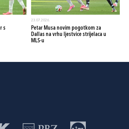
23.07.2026.
r s
Petar Musa novim pogotkom za
Dallas na vrhu ljestvice strijelaca u
MLS-u