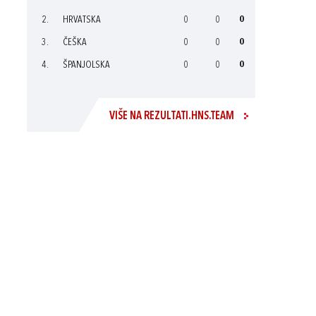
2.
HRVATSKA
0
0
0
3.
ČEŠKA
0
0
0
4.
ŠPANJOLSKA
0
0
0
VIŠE NA REZULTATI.HNS.TEAM