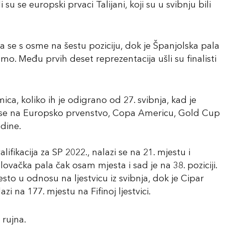
u se europski prvaci Talijani, koji su u svibnju bili
se s osme na šestu poziciju, dok je Španjolska pala
o. Među prvih deset reprezentacija ušli su finalisti
ca, koliko ih je odigrano od 27. svibnja, kad je
se se na Europsko prvenstvo, Copa Americu, Gold Cup
odine.
lifikacija za SP 2022., nalazi se na 21. mjestu i
lovačka pala čak osam mjesta i sad je na 38. poziciji.
esto u odnosu na ljestvicu iz svibnja, dok je Cipar
zi na 177. mjestu na Fifinoj ljestvici.
 rujna.