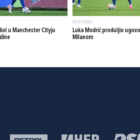
23.07.2026.
iol u Manchester Cityju
Luka Modrić produljio ugovo
dine
Milanom