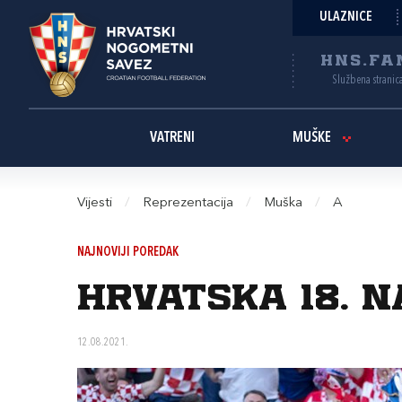
ULAZNICE
HNS.FA
Službena stranic
VATRENI
MUŠKE
Vijesti
/
Reprezentacija
/
Muška
/
A
NAJNOVIJI POREDAK
Hrvatska 18. n
12.08.2021.