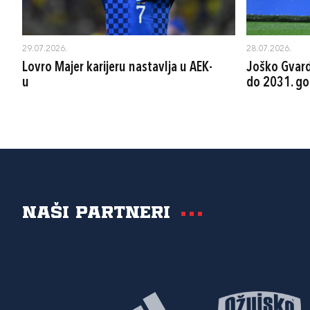
29.07.2026.
28.07.2026.
Lovro Majer karijeru nastavlja u AEK-
Joško Gvard
u
do 2031. go
Naši partneri