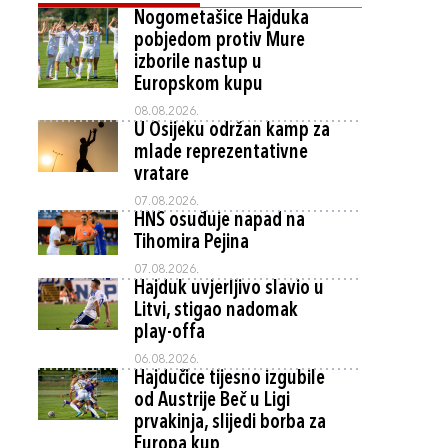
Nogometašice Hajduka
pobjedom protiv Mure
izborile nastup u
Europskom kupu
08.08.2026.
U Osijeku održan kamp za
mlade reprezentativne
vratare
07.08.2026.
HNS osuđuje napad na
Tihomira Pejina
07.08.2026.
Hajduk uvjerljivo slavio u
Litvi, stigao nadomak
play-offa
06.08.2026.
Hajdučice tijesno izgubile
od Austrije Beč u Ligi
prvakinja, slijedi borba za
Europa kup