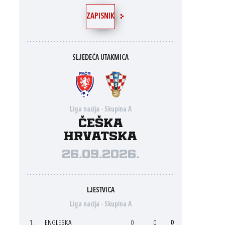
ZAPISNIK
SLJEDEĆA UTAKMICA
Liga nacija - Skupina A
Češka
Hrvatska
26.09.2026.
LJESTVICA
Liga nacija - Skupina A
1.
ENGLESKA
0
0
0