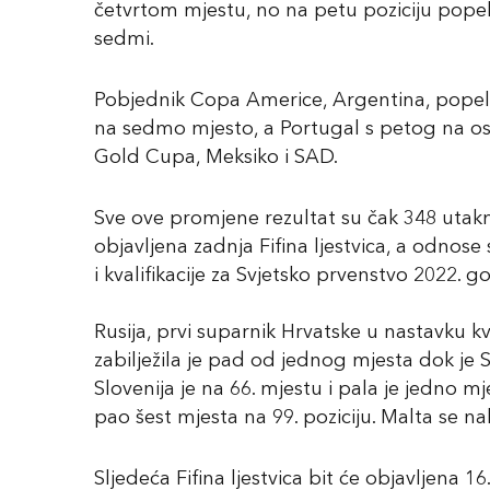
četvrtom mjestu, no na petu poziciju popeli s
sedmi.
Pobjednik Copa Americe, Argentina, popela 
na sedmo mjesto, a Portugal s petog na osm
Gold Cupa, Meksiko i SAD.
Sve ove promjene rezultat su čak 348 utakmi
objavljena zadnja Fifina ljestvica, a odno
i kvalifikacije za Svjetsko prvenstvo 2022. g
Rusija, prvi suparnik Hrvatske u nastavku kva
zabilježila je pad od jednog mjesta dok je S
Slovenija je na 66. mjestu i pala je jedno mj
pao šest mjesta na 99. poziciju. Malta se nala
Sljedeća Fifina ljestvica bit će objavljena 16.