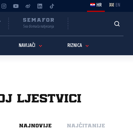
HR
EN
A
SEMAFOR
Sva domaća natjecanja
NAVIJAČI
RIZNICA
oj ljestvici
NAJNOVIJE
NAJČITANIJE