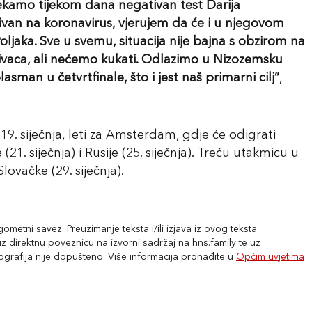
ekamo tijekom dana negativan test Darija
itivan na koronavirus, vjerujem da će i u njegovom
 Poljaka. Sve u svemu, situacija nije bajna s obzirom na
ativaca, ali nećemo kukati. Odlazimo u Nizozemsku
man u četvrtfinale, što i jest naš primarni cilj”
,
 19. siječnja, leti za Amsterdam, gdje će odigrati
(21. siječnja) i Rusije (25. siječnja). Treću utakmicu u
ovačke (29. siječnja).
metni savez. Preuzimanje teksta i/ili izjava iz ovog teksta
 direktnu poveznicu na izvorni sadržaj na hns.family te uz
tografija nije dopušteno. Više informacija pronađite u
Općim uvjetima