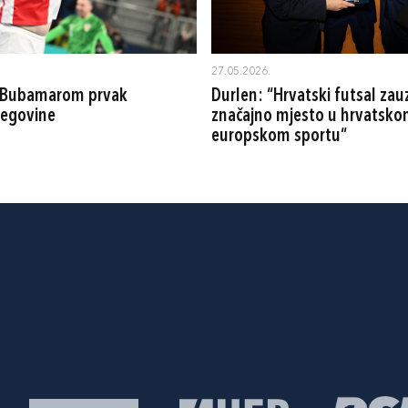
27.05.2026.
s Bubamarom prvak
Durlen: “Hrvatski futsal za
cegovine
značajno mjesto u hrvatsko
europskom sportu“