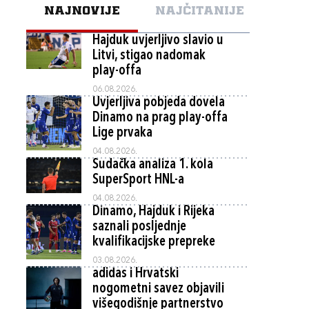
NAJNOVIJE
NAJČITANIJE
Hajduk uvjerljivo slavio u
Litvi, stigao nadomak
play-offa
06.08.2026.
Uvjerljiva pobjeda dovela
Dinamo na prag play-offa
Lige prvaka
04.08.2026.
Sudačka analiza 1. kola
SuperSport HNL-a
04.08.2026.
Dinamo, Hajduk i Rijeka
saznali posljednje
kvalifikacijske prepreke
03.08.2026.
adidas i Hrvatski
nogometni savez objavili
višegodišnje partnerstvo