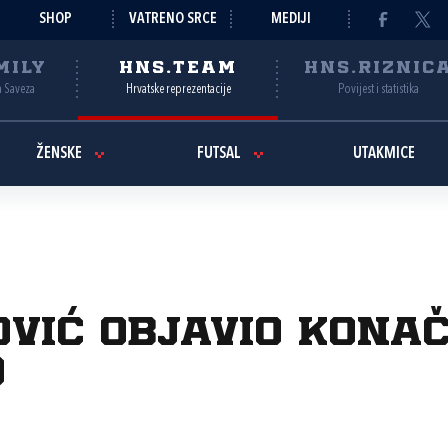
SHOP
VATRENO SRCE
MEDIJI
MILY
HNS.TEAM
HNS.RIZNIC
a Saveza
Hrvatske reprezentacije
Povijest i statistika
ŽENSKE
FUTSAL
UTAKMICE
vić objavio konač
o