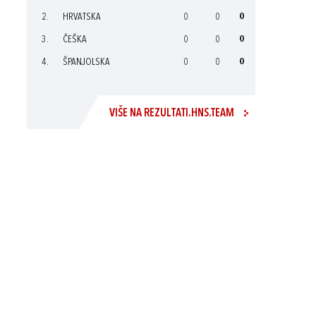
2.
HRVATSKA
0
0
0
3.
ČEŠKA
0
0
0
4.
ŠPANJOLSKA
0
0
0
VIŠE NA REZULTATI.HNS.TEAM