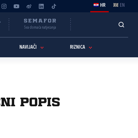
HR
EN
A
SEMAFOR
Sva domaća natjecanja
NAVIJAČI
RIZNICA
ni popis