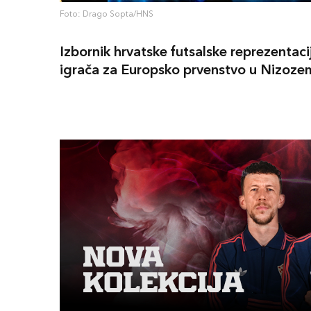
Foto: Drago Sopta/HNS
Izbornik hrvatske futsalske reprezentaci
igrača za Europsko prvenstvo u Nizoze