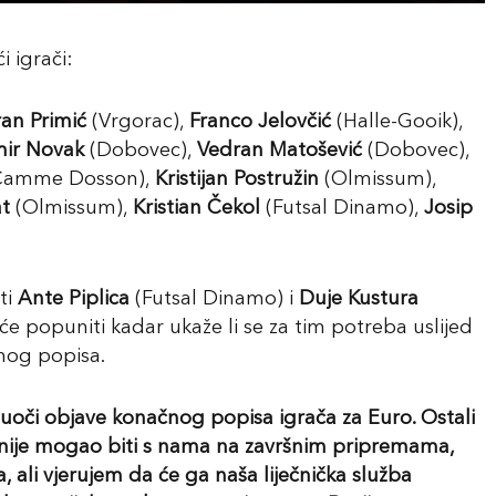
 igrači:
an Primić
(Vrgorac),
Franco Jelovčić
(Halle-Gooik),
ir Novak
(Dobovec),
Vedran Matošević
(Dobovec),
Camme Dosson),
Kristijan Postružin
(Olmissum),
t
(Olmissum),
Kristian Čekol
(Futsal Dinamo),
Josip
ti
Ante Piplica
(Futsal Dinamo) i
Duje Kustura
će popuniti kadar ukaže li se za tim potreba uslijed
vnog popisa.
uoči objave konačnog popisa igrača za Euro. Ostali
i nije mogao biti s nama na završnim pripremama,
a, ali vjerujem da će ga naša liječnička služba