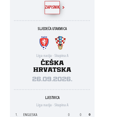
ZAPISNIK
SLJEDEĆA UTAKMICA
Liga nacija - Skupina A
Češka
Hrvatska
26.09.2026.
LJESTVICA
Liga nacija - Skupina A
1.
ENGLESKA
0
0
0