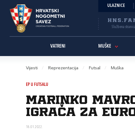
ULAZNICE
HNS.FA
Službena stranic
VATRENI
MUŠKE
Vijesti
/
Reprezentacija
/
Futsal
/
Muška
EP U FUTSALU
Marinko Mavro
igrača za Eur
18.01.2022.