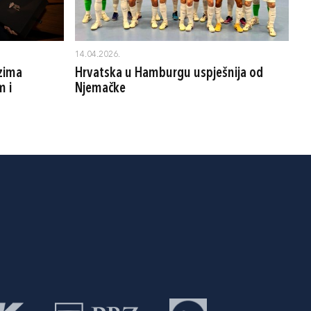
14.04.2026.
uzima
Hrvatska u Hamburgu uspješnija od
m i
Njemačke