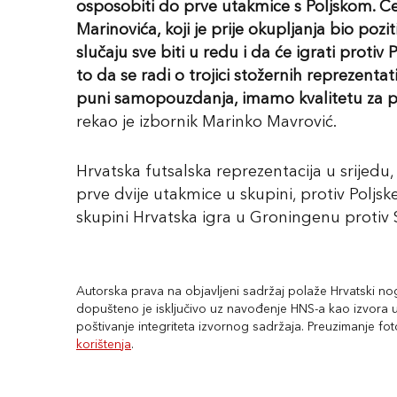
osposobiti do prve utakmice s Poljskom. Č
Marinovića, koji je prije okupljanja bio poz
slučaju sve biti u redu i da će igrati protiv
to da se radi o trojici stožernih reprezent
puni samopouzdanja, imamo kvalitetu za plas
rekao je izbornik Marinko Mavrović.
Hrvatska futsalska reprezentacija u srijedu,
prve dvije utakmice u skupini, protiv Poljske 
skupini Hrvatska igra u Groningenu protiv Sl
Autorska prava na objavljeni sadržaj polaže Hrvatski nogo
dopušteno je isključivo uz navođenje HNS-a kao izvora uz
poštivanje integriteta izvornog sadržaja. Preuzimanje fo
korištenja
.