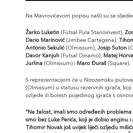
Na Mavrovićevom popisu našli su se sljedeći
Žarko Luketin
(Futsal Pula Stanoinvest),
Zor
Dario Marinović
(Jimbee Cartagena),
Tihom
Antonio Sekulić
(Olmissum),
Josip Suton
(
Davor Kanjuh
(Futsal Dinamo),
Matej Horva
Jurlina
(Olmissum) i
Maro Đuraš
(Square).
S reprezentacijom će u Nizozemsku putova
(Olmissum) u statusu rezervnih igrača, koji 
ozljede ili bolesti pojedinog igrača s osno
“Na žalost, imali smo određenih problema 
smo bez Luke Perića, koji je dobio anginu 
Tihomir Novak još uvijek liječi ozljedu mišić