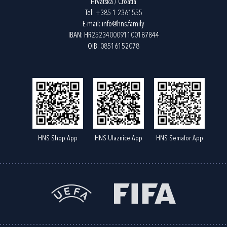
Hrvatska / Croatia
Tel:
+385 1 2361555
E-mail:
info@hns.family
IBAN: HR2523400091100187844
OIB: 08516152078
HNS Shop App
HNS Ulaznice App
HNS Semafor App