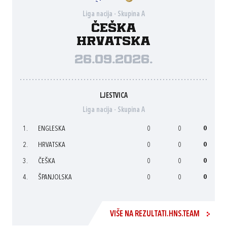
Liga nacija - Skupina A
Češka
Hrvatska
26.09.2026.
LJESTVICA
Liga nacija - Skupina A
1.
ENGLESKA
0
0
0
2.
HRVATSKA
0
0
0
3.
ČEŠKA
0
0
0
4.
ŠPANJOLSKA
0
0
0
VIŠE NA REZULTATI.HNS.TEAM