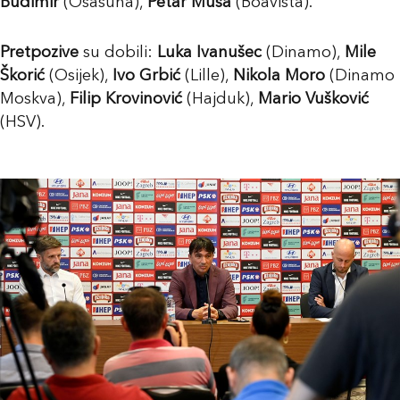
Budimir
(Osasuna),
Petar Musa
(Boavista).
Pretpozive
su dobili:
Luka Ivanušec
(Dinamo),
Mile
Škorić
(Osijek),
Ivo Grbić
(Lille),
Nikola Moro
(Dinamo
Moskva),
Filip Krovinović
(Hajduk),
Mario Vušković
(HSV).