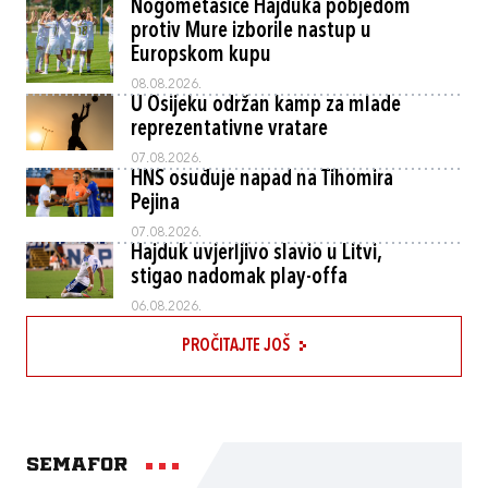
Nogometašice Hajduka pobjedom
protiv Mure izborile nastup u
Europskom kupu
08.08.2026.
U Osijeku održan kamp za mlade
reprezentativne vratare
07.08.2026.
HNS osuđuje napad na Tihomira
Pejina
07.08.2026.
Hajduk uvjerljivo slavio u Litvi,
stigao nadomak play-offa
06.08.2026.
PROČITAJTE JOŠ
Semafor