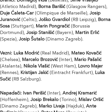
Braniči:
Domagoj Vida
(Bešiktaš),
Šime Vrsaljko
(Atletico Madrid),
Borna Barišić
(Glasgow Rangers),
Duje Ćaleta-Car
(Olimpique de Marseille),
Josip
Juranović
(Celtic),
Joško Gvardiol
(RB Leipzig),
Borna
Sosa
(Stuttgart),
Marin Pongračić
(Borussia
Dortmund),
Josip Stanišić
(Bayern),
Martin Erlić
(Spezia),
Josip Šutalo
(Dinamo Zagreb).
Vezni:
Luka Modrić
(Real Madrid),
Mateo Kovačić
(Chelsea),
Marcelo Brozović
(Inter),
Mario Pašalić
(Atalanta),
Nikola Vlašić
(West Ham),
Lovro Majer
(Rennes),
Kristijan Jakić
(Eintracht Frankfurt),
Luka
Sučić
(RB Salzburg).
Napadači:
Ivan Perišić
(Inter),
Andrej Kramarić
(Hoffenheim),
Josip Brekalo
(Torino),
Mislav Oršić
(Dinamo Zagreb),
Marko Livaja
(Hajduk),
Ante