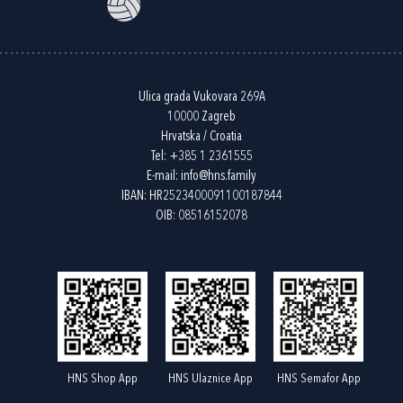
Ulica grada Vukovara 269A
10000 Zagreb
Hrvatska / Croatia
Tel:
+385 1 2361555
E-mail:
info@hns.family
IBAN: HR2523400091100187844
OIB: 08516152078
HNS Shop App
HNS Ulaznice App
HNS Semafor App