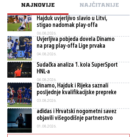
NAJNOVIJE
NAJČITANIJE
Hajduk uvjerljivo slavio u Litvi,
stigao nadomak play-offa
06.08.2026.
Uvjerljiva pobjeda dovela Dinamo
na prag play-offa Lige prvaka
04.08.2026.
Sudačka analiza 1. kola SuperSport
HNL-a
04.08.2026.
Dinamo, Hajduk i Rijeka saznali
posljednje kvalifikacijske prepreke
03.08.2026.
adidas i Hrvatski nogometni savez
objavili višegodišnje partnerstvo
01.08.2026.