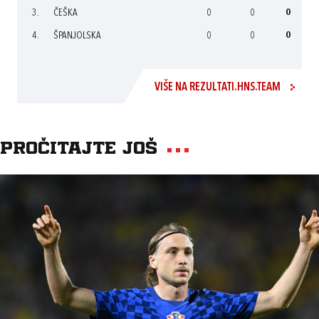
3.
ČEŠKA
0
0
0
4.
ŠPANJOLSKA
0
0
0
VIŠE NA REZULTATI.HNS.TEAM
Pročitajte još