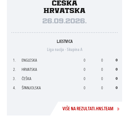
Češka
Hrvatska
26.09.2026.
LJESTVICA
Liga nacija - Skupina A
1.
ENGLESKA
0
0
0
2.
HRVATSKA
0
0
0
3.
ČEŠKA
0
0
0
4.
ŠPANJOLSKA
0
0
0
VIŠE NA REZULTATI.HNS.TEAM