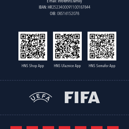
E-mail:
info@hns.family
IBAN: HR2523400091100187844
OIB: 08516152078
HNS Shop App
HNS Ulaznice App
HNS Semafor App