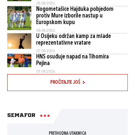
08.08.2026.
Nogometašice Hajduka pobjedom
protiv Mure izborile nastup u
Europskom kupu
08.08.2026.
U Osijeku održan kamp za mlade
reprezentativne vratare
07.08.2026.
HNS osuđuje napad na Tihomira
Pejina
07.08.2026.
PROČITAJTE JOŠ
Semafor
PRETHODNA UTAKMICA