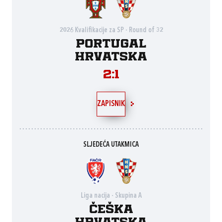
2026 Kvalifikacije za SP - Round of 32
Portugal
Hrvatska
2:1
ZAPISNIK
SLJEDEĆA UTAKMICA
Liga nacija - Skupina A
Češka