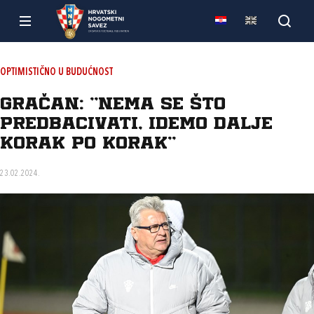
OPTIMISTIČNO U BUDUĆNOST
Gračan: "Nema se što
predbacivati, idemo dalje
korak po korak"
23.02.2024.