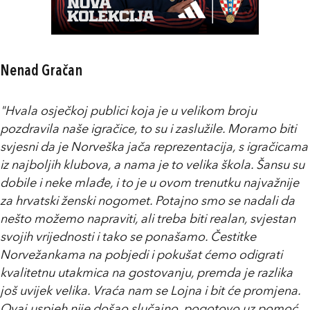
Nenad Gračan
"Hvala osječkoj publici koja je u velikom broju
pozdravila naše igračice, to su i zaslužile. Moramo biti
svjesni da je Norveška jača reprezentacija, s igračicama
iz najboljih klubova, a nama je to velika škola. Šansu su
dobile i neke mlađe, i to je u ovom trenutku najvažnije
za hrvatski ženski nogomet. Potajno smo se nadali da
nešto možemo napraviti, ali treba biti realan, svjestan
svojih vrijednosti i tako se ponašamo. Čestitke
Norvežankama na pobjedi i pokušat ćemo odigrati
kvalitetnu utakmica na gostovanju, premda je razlika
još uvijek velika. Vraća nam se Lojna i bit će promjena.
Ovaj uspjeh nije došao slučajno, pogotovo uz pomoć