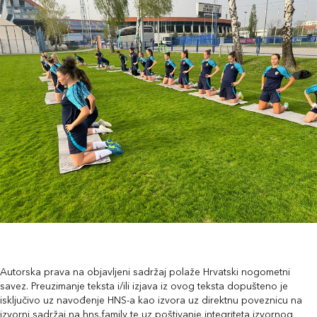
Autorska prava na objavljeni sadržaj polaže Hrvatski nogometni
savez. Preuzimanje teksta i/ili izjava iz ovog teksta dopušteno je
isključivo uz navođenje HNS-a kao izvora uz direktnu poveznicu na
izvorni sadržaj na hns.family te uz poštivanje integriteta izvornog