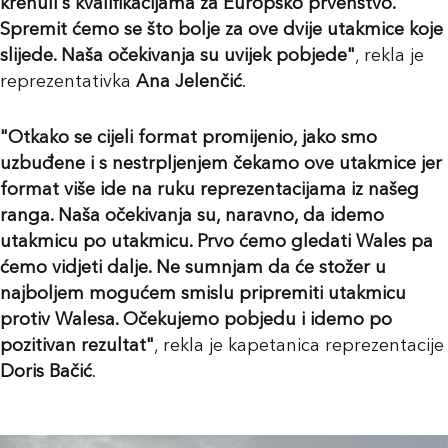
krenuli s kvalifikacijama za Europsko prvenstvo.
Spremit ćemo se što bolje za ove dvije utakmice koje
slijede. Naša očekivanja su uvijek pobjede"
, rekla je
reprezentativka
Ana Jelenčić
.
"Otkako se cijeli format promijenio, jako smo
uzbuđene i s nestrpljenjem čekamo ove utakmice jer
format više ide na ruku reprezentacijama iz našeg
ranga. Naša očekivanja su, naravno, da idemo
utakmicu po utakmicu. Prvo ćemo gledati Wales pa
ćemo vidjeti dalje. Ne sumnjam da će stožer u
najboljem mogućem smislu pripremiti utakmicu
protiv Walesa. Očekujemo pobjedu i idemo po
pozitivan rezultat"
, rekla je kapetanica reprezentacije
Doris Bačić
.