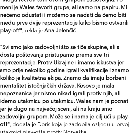
"Mogu reći da sam ovom grupom zadovoljna. Po
meni je Wales favorit grupe, ali samo na papiru. Mi
nećemo odustati i možemo se nadati da ćemo biti
među prve dvije reprezentacije kako bismo ostvarili
play-off"
, rekla je
Ana Jelenčić
.
"Svi smo jako zadovoljni što se tiče skupine, ali s
dosta poštovanja pristupamo prema sve tri
reprezentacije. Protiv Ukrajine i imamo iskustva jer
smo prije nekoliko godina igrali kvalifikacije i znamo
koliko je kvalitetna ekipa. Znamo da imaju borbeni
mentalitet istočnjačkih država. Kosovo je mala
nepoznanica jer nismo nikad igrali protiv njih, ali
idemo utakmicu po utakmicu. Wales nam je poznat
jer je dugo na najvećoj sceni, ali na kraju smo
zadovoljni grupom. Može se i nama je cilj ući u play-
off"
, dodala je Doris koja je zadobila ozljedu u prvoj
utakmici play-offa protiv Norveške.