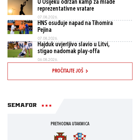
U Osijeku održan kamp za mlade
reprezentativne vratare
07.08.2026.
HNS osuđuje napad na Tihomira
Pejina
07.08.2026.
Hajduk uvjerljivo slavio u Litvi,
stigao nadomak play-offa
06.08.2026.
PROČITAJTE JOŠ
Semafor
PRETHODNA UTAKMICA