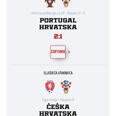
2026 Kvalifikacije za SP - Round of 32
Portugal
Hrvatska
2:1
ZAPISNIK
SLJEDEĆA UTAKMICA
Liga nacija - Skupina A
Češka
Hrvatska