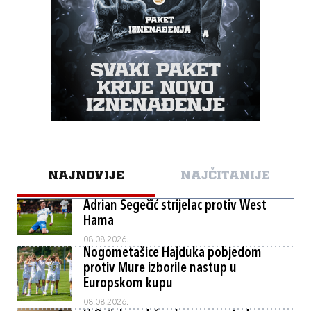
NAJNOVIJE
NAJČITANIJE
Adrian Segečić strijelac protiv West
Hama
08.08.2026.
Nogometašice Hajduka pobjedom
protiv Mure izborile nastup u
Europskom kupu
08.08.2026.