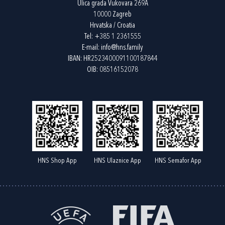
Ulica grada Vukovara 269A
10000 Zagreb
Hrvatska / Croatia
Tel:
+385 1 2361555
E-mail:
info@hns.family
IBAN: HR2523400091100187844
OIB: 08516152078
HNS Shop App
HNS Ulaznice App
HNS Semafor App