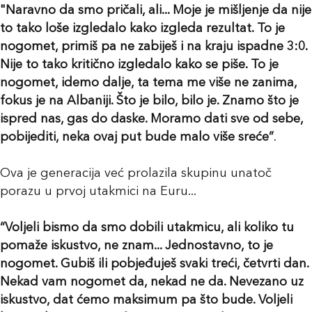
"Naravno da smo pričali, ali... Moje je mišljenje da nije
to tako loše izgledalo kako izgleda rezultat. To je
nogomet, primiš pa ne zabiješ i na kraju ispadne 3:0.
Nije to tako kritično izgledalo kako se piše. To je
nogomet, idemo dalje, ta tema me više ne zanima,
fokus je na Albaniji. Što je bilo, bilo je. Znamo što je
ispred nas, gas do daske. Moramo dati sve od sebe,
pobijediti, neka ovaj put bude malo više sreće”
.
Ova je generacija već prolazila skupinu unatoč
porazu u prvoj utakmici na Euru...
“Voljeli bismo da smo dobili utakmicu, ali koliko tu
pomaže iskustvo, ne znam... Jednostavno, to je
nogomet. Gubiš ili pobjeđuješ svaki treći, četvrti dan.
Nekad vam nogomet da, nekad ne da. Nevezano uz
iskustvo, dat ćemo maksimum pa što bude. Voljeli