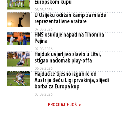
Europskom kupu
08.08.2026.
U Osijeku održan kamp za mlade
reprezentativne vratare
07.08.2026.
HNS osuđuje napad na Tihomira
Pejina
07.08.2026.
Hajduk uvjerljivo slavio u Litvi,
stigao nadomak play-offa
06.08.2026.
Hajdučice tijesno izgubile od
Austrije Beč u Ligi prvakinja, slijedi
borba za Europa kup
05.08.2026.
PROČITAJTE JOŠ