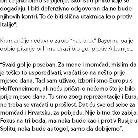
bit će jako bitno strpljenje, iskoristiti prilike koje se
događaju. I biti defenzivno odgovoran da ne bude
njihovih kontri. To će biti slična utakmica kao protiv
Italije”
.
Kramarić je nedavno zabio “hat-trick” Bayernu pa je
dobio pitanje bi li mu draži bio gol protiv Albanije...
“Svaki gol je poseban. Za mene i momčad, mislim da
je teško to uspoređivati, vraćati se na nešto prije
mjesec dana. Tad sam uživao, izborili smo Europu s
Hoffenheimom, ali neću pričati o nećemo što je bilo
prije mjesec dana. Tu smo zbog reprezentacije i Eura,
ne treba se vraćati u prošlost. Dat ću sve od sebe za
momčad i Hrvatsku, za pobjedu. Nije bitno tko zabija.
Fokus na tri boda, ma neka bude kao i protiv Rusije u
Splitu, neka bude autogol, samo da dobijemo”
.