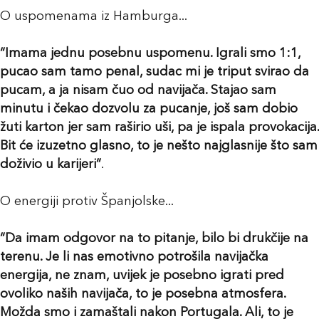
O uspomenama iz Hamburga...
“Imama jednu posebnu uspomenu. Igrali smo 1:1,
pucao sam tamo penal, sudac mi je triput svirao da
pucam, a ja nisam čuo od navijača. Stajao sam
minutu i čekao dozvolu za pucanje, još sam dobio
žuti karton jer sam raširio uši, pa je ispala provokacija.
Bit će izuzetno glasno, to je nešto najglasnije što sam
doživio u karijeri”
.
O energiji protiv Španjolske...
“Da imam odgovor na to pitanje, bilo bi drukčije na
terenu. Je li nas emotivno potrošila navijačka
energija, ne znam, uvijek je posebno igrati pred
ovoliko naših navijača, to je posebna atmosfera.
Možda smo i zamaštali nakon Portugala. Ali, to je