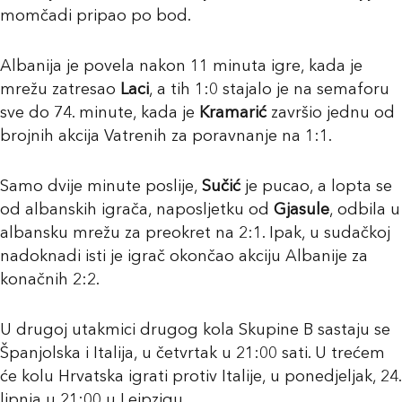
momčadi pripao po bod.
Albanija je povela nakon 11 minuta igre, kada je
mrežu zatresao
Laci
, a tih 1:0 stajalo je na semaforu
sve do 74. minute, kada je
Kramarić
završio jednu od
brojnih akcija Vatrenih za poravnanje na 1:1.
Samo dvije minute poslije,
Sučić
je pucao, a lopta se
od albanskih igrača, naposljetku od
Gjasule
, odbila u
albansku mrežu za preokret na 2:1. Ipak, u sudačkoj
nadoknadi isti je igrač okončao akciju Albanije za
konačnih 2:2.
U drugoj utakmici drugog kola Skupine B sastaju se
Španjolska i Italija, u četvrtak u 21:00 sati. U trećem
će kolu Hrvatska igrati protiv Italije, u ponedjeljak, 24.
lipnja u 21:00 u Leipzigu.