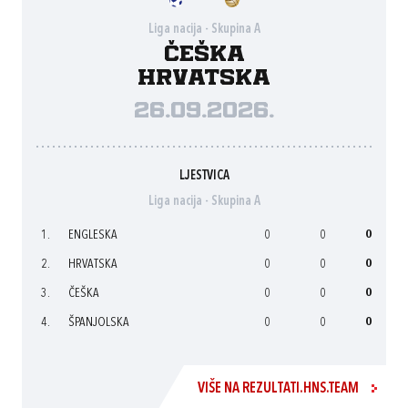
Liga nacija - Skupina A
Češka
Hrvatska
26.09.2026.
LJESTVICA
Liga nacija - Skupina A
1.
ENGLESKA
0
0
0
2.
HRVATSKA
0
0
0
3.
ČEŠKA
0
0
0
4.
ŠPANJOLSKA
0
0
0
VIŠE NA REZULTATI.HNS.TEAM