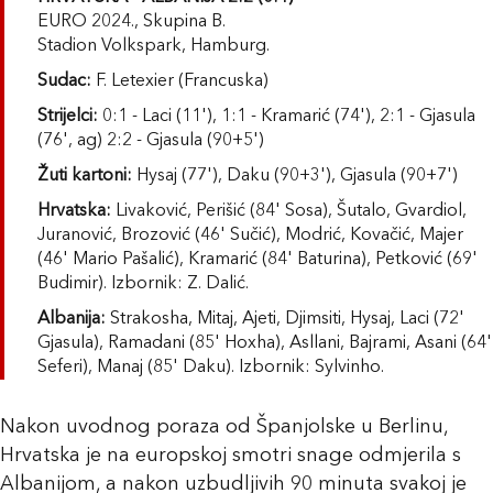
EURO 2024., Skupina B.
Stadion Volkspark, Hamburg.
Sudac:
F. Letexier (Francuska)
Strijelci:
0:1 - Laci (11'), 1:1 - Kramarić (74'), 2:1 - Gjasula
(76', ag) 2:2 - Gjasula (90+5')
Žuti kartoni:
Hysaj (77'), Daku (90+3'), Gjasula (90+7')
Hrvatska:
Livaković, Perišić (84' Sosa), Šutalo, Gvardiol,
Juranović, Brozović (46' Sučić), Modrić, Kovačić, Majer
(46' Mario Pašalić), Kramarić (84' Baturina), Petković (69'
Budimir). Izbornik: Z. Dalić.
Albanija:
Strakosha, Mitaj, Ajeti, Djimsiti, Hysaj, Laci (72'
Gjasula), Ramadani (85' Hoxha), Asllani, Bajrami, Asani (64'
Seferi), Manaj (85' Daku). Izbornik: Sylvinho.
Nakon uvodnog poraza od Španjolske u Berlinu,
Hrvatska je na europskoj smotri snage odmjerila s
Albanijom, a nakon uzbudljivih 90 minuta svakoj je