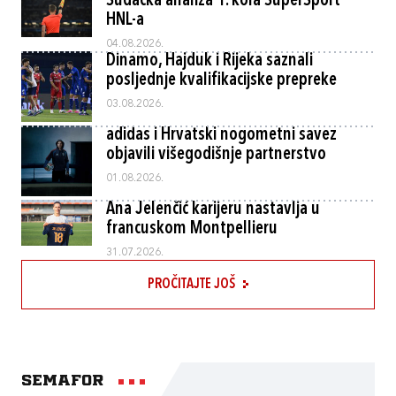
Sudačka analiza 1. kola SuperSport
HNL-a
04.08.2026.
Dinamo, Hajduk i Rijeka saznali
posljednje kvalifikacijske prepreke
03.08.2026.
adidas i Hrvatski nogometni savez
objavili višegodišnje partnerstvo
01.08.2026.
Ana Jelenčić karijeru nastavlja u
francuskom Montpellieru
31.07.2026.
PROČITAJTE JOŠ
Semafor