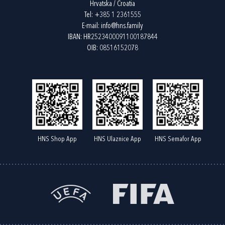
Hrvatska / Croatia
Tel:
+385 1 2361555
E-mail:
info@hns.family
IBAN: HR2523400091100187844
OIB: 08516152078
HNS Shop App
HNS Ulaznice App
HNS Semafor App