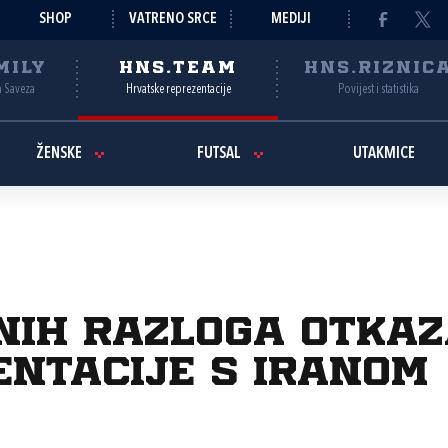
SHOP
VATRENO SRCE
MEDIJI
MILY
HNS.TEAM
HNS.RIZNIC
a Saveza
Hrvatske reprezentacije
Povijest i statistika
ŽENSKE
FUTSAL
UTAKMICE
nih razloga otka
entacije s Iranom