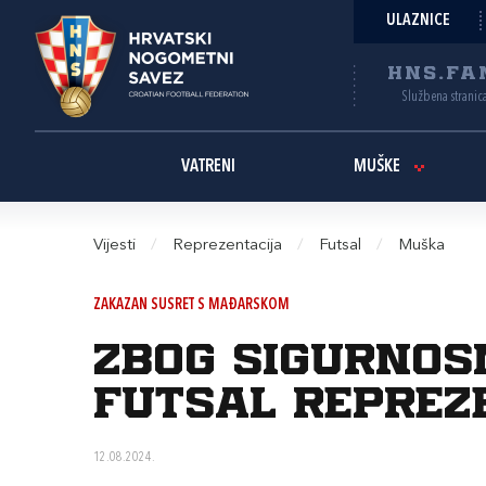
ULAZNICE
HNS.FA
Službena stranic
VATRENI
MUŠKE
Vijesti
/
Reprezentacija
/
Futsal
/
Muška
ZAKAZAN SUSRET S MAĐARSKOM
Zbog sigurnos
futsal reprez
12.08.2024.