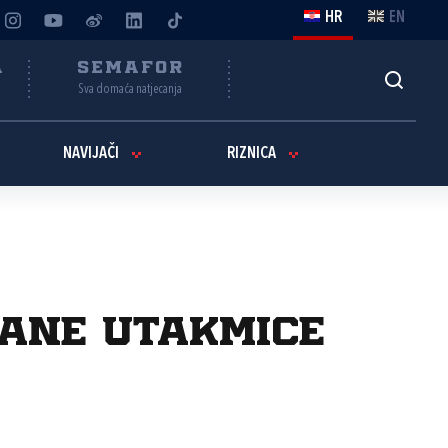
HR
EN
A
SEMAFOR
Sva domaća natjecanja
NAVIJAČI
RIZNICA
zane utakmice