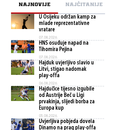
NAJNOVIJE
NAJČITANIJE
U Osijeku održan kamp za
mlade reprezentativne
vratare
07.08.2026.
HNS osuđuje napad na
Tihomira Pejina
07.08.2026.
Hajduk uvjerljivo slavio u
Litvi, stigao nadomak
play-offa
06.08.2026.
Hajdučice tijesno izgubile
od Austrije Beč u Ligi
prvakinja, slijedi borba za
Europa kup
05.08.2026.
Uvjerljiva pobjeda dovela
Dinamo na prag play-offa