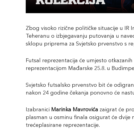
Zbog visoko rizične političke situacije u I
Teheranu o izbjegavanju putovanja u naved
sklopu priprema za Svjetsko prvenstvo s re
Futsal reprezentacija će umjesto otkazanih 
reprezentacijom Mađarske 25.8. u Budimpeš
Svjetsko futsalsko prvenstvo bit će odigran
nakon 24 godine čekanja ponovno će nastupi
Izabranici
Marinka Mavrovića
zaigrat će pro
plasman u osminu finala osigurat će dvije n
trećeplasirane reprezentacije.