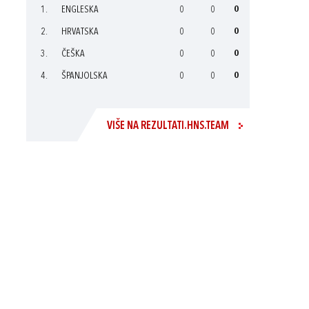
1.
ENGLESKA
0
0
0
2.
HRVATSKA
0
0
0
3.
ČEŠKA
0
0
0
4.
ŠPANJOLSKA
0
0
0
VIŠE NA REZULTATI.HNS.TEAM