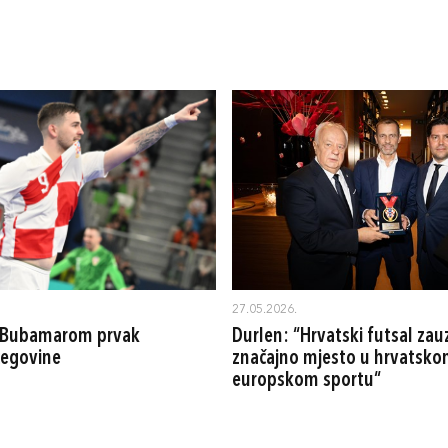
27.05.2026.
s Bubamarom prvak
Durlen: “Hrvatski futsal za
cegovine
značajno mjesto u hrvatsko
europskom sportu“