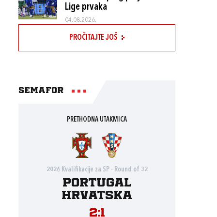
Lige prvaka
04.08.2026.
PROČITAJTE JOŠ
Semafor
PRETHODNA UTAKMICA
2026 Kvalifikacije za SP - Round of 32
Portugal
Hrvatska
2:1