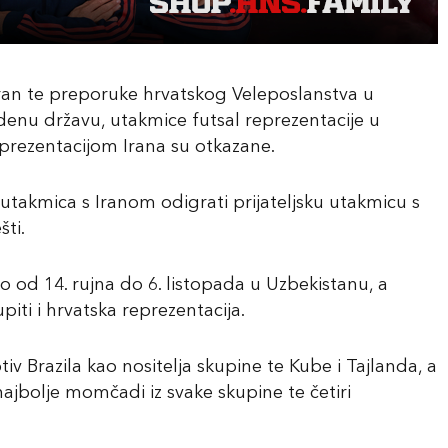
R Iran te preporuke hrvatskog Veleposlanstva u
enu državu, utakmice futsal reprezentacije u
prezentacijom Irana su otkazane.
utakmica s Iranom odigrati prijateljsku utakmicu s
ti.
o od 14. rujna do 6. listopada u Uzbekistanu, a
ti i hrvatska reprezentacija.
tiv Brazila kao nositelja skupine te Kube i Tajlanda, a
ajbolje momčadi iz svake skupine te četiri