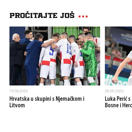
Pročitajte još
19.06.2026.
28.05.2026.
Hrvatska u skupini s Njemačkom i
Luka Perić 
Litvom
Bosne i Her