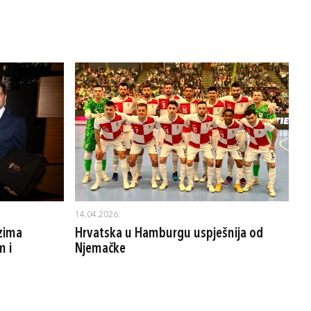
14.04.2026.
uzima
Hrvatska u Hamburgu uspješnija od
m i
Njemačke