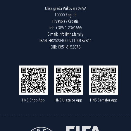
Ulica grada Vukovara 269A
10000 Zagreb
Hrvatska / Croatia
Tel:
+385 1 2361555
E-mail:
info@hns.family
IBAN: HR2523400091100187844
OIB: 08516152078
HNS Shop App
HNS Ulaznice App
HNS Semafor App