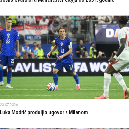
Joško Gvardiol u Manchester Cityju do 2031. godine
23.07.2026.
Luka Modrić produljio ugovor s Milanom