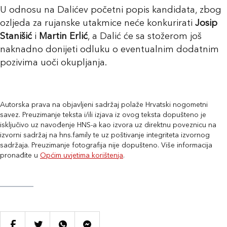
U odnosu na Dalićev početni popis kandidata, zbog
ozljeda za rujanske utakmice neće konkurirati
Josip
Stanišić
i
Martin Erlić
, a Dalić će sa stožerom još
naknadno donijeti odluku o eventualnim dodatnim
pozivima uoči okupljanja.
Autorska prava na objavljeni sadržaj polaže Hrvatski nogometni
savez. Preuzimanje teksta i/ili izjava iz ovog teksta dopušteno je
isključivo uz navođenje HNS-a kao izvora uz direktnu poveznicu na
izvorni sadržaj na hns.family te uz poštivanje integriteta izvornog
sadržaja. Preuzimanje fotografija nije dopušteno. Više informacija
pronađite u
Općim uvjetima korištenja
.