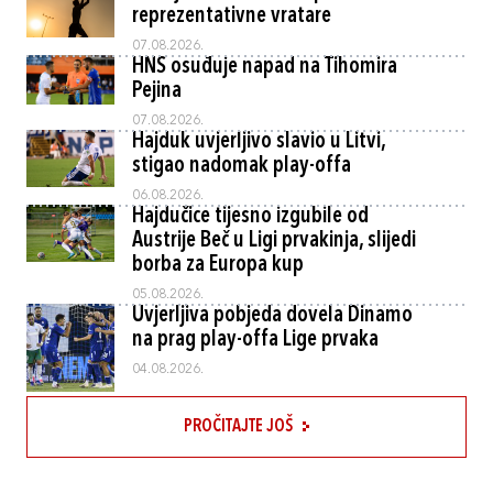
reprezentativne vratare
07.08.2026.
HNS osuđuje napad na Tihomira
Pejina
07.08.2026.
Hajduk uvjerljivo slavio u Litvi,
stigao nadomak play-offa
06.08.2026.
Hajdučice tijesno izgubile od
Austrije Beč u Ligi prvakinja, slijedi
borba za Europa kup
05.08.2026.
Uvjerljiva pobjeda dovela Dinamo
na prag play-offa Lige prvaka
04.08.2026.
PROČITAJTE JOŠ