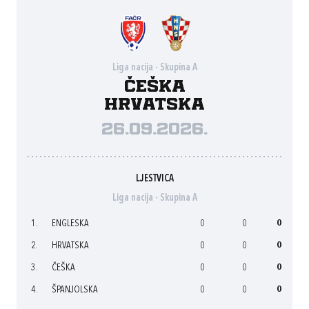
Liga nacija - Skupina A
Češka
Hrvatska
26.09.2026.
LJESTVICA
Liga nacija - Skupina A
1.
ENGLESKA
0
0
0
2.
HRVATSKA
0
0
0
3.
ČEŠKA
0
0
0
4.
ŠPANJOLSKA
0
0
0