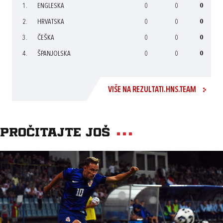
1.
ENGLESKA
0
0
0
2.
HRVATSKA
0
0
0
3.
ČEŠKA
0
0
0
4.
ŠPANJOLSKA
0
0
0
VIŠE NA REZULTATI.HNS.TEAM
Pročitajte još