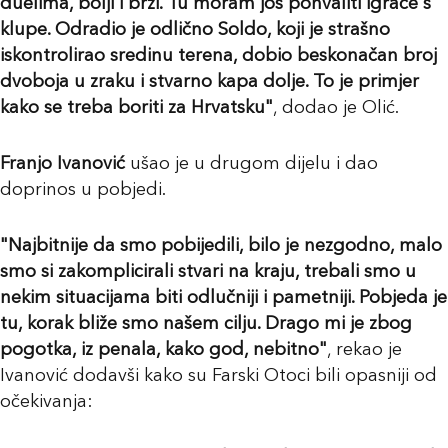
duelima, bolji i brži. Tu moram još pohvaliti igrače s
klupe. Odradio je odlično Soldo, koji je strašno
iskontrolirao sredinu terena, dobio beskonačan broj
dvoboja u zraku i stvarno kapa dolje. To je primjer
kako se treba boriti za Hrvatsku"
, dodao je Olić.
Franjo Ivanović
ušao je u drugom dijelu i dao
doprinos u pobjedi.
"Najbitnije da smo pobijedili, bilo je nezgodno, malo
smo si zakomplicirali stvari na kraju, trebali smo u
nekim situacijama biti odlučniji i pametniji. Pobjeda je
tu, korak bliže smo našem cilju. Drago mi je zbog
pogotka, iz penala, kako god, nebitno"
, rekao je
Ivanović dodavši kako su Farski Otoci bili opasniji od
očekivanja: