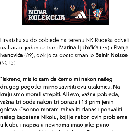
Hrvatsku su do pobjede na terenu NK Rudeša odveli
realizirani jedanaesterci
Marina Ljubičića
(39) i
Franje
Ivanovića
(89), dok je za goste smanjio
Beinir Nolsoe
(90+3).
"Iskreno, mislio sam da ćemo mi nakon našeg
drugog pogotka mirno završiti ovu utakmicu. Na
kraju smo morali strepiti. Ali evo, važna pobjeda,
važna tri boda nakon tri poraza i 13 primljenih
golova. Osobno moram zahvaliti danas i pohvaliti
našeg kapetana Nikolu, koji je nakon ovih problema
u klubu i napisa u novinama imao jako puno