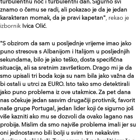
turbulentnu noć i turbulentni dan. Sigurno svi
znamo o čemu se radi, ali pokazao je da je jedan
karakteran momak, da je pravi kapetan"
, rekao je
izbornik
Ivica Olić
.
"S obzirom da sam u posljednje vrijeme imao jako
puno stresova s Albanijom i Italijom u posljednjih
sekundama, bilo je jako teško, dosta specifična
situacija, ali sa sretnim završetkom. Drago mi je da
smo upisali tri boda koja su nam bila jako važna da
bi ostali u utrci za EURO. Isto tako smo detektirali
jako puno problema iz ove utakmice. Za pet dana
nas očekuje jedan sasvim drugačiji protivnik, favorit
naše grupe Portugal, jedan lider koji će sigurno još
više kazniti ako mu se dozvoli da ovako lagano nas
probija. Mislim da smo najviše problema imali jer su
oni jednostavno bili bolji u svim tim nekakvim