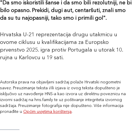
"Da smo iskoristili šanse i da smo bili rezolutniji, ne bi
bilo opasno. Prekidi, dugi aut, centaršuti, znali smo
da su tu najopasniji, tako smo i primili gol".
Hrvatska U-21 reprezentacija drugu utakmicu u
ovome ciklusu u kvalifikacijama za Europsko
prvenstvo 2025. igra protiv Portugala u utorak 10.
rujna u Karlovcu u 19 sati.
Autorska prava na objavljeni sadržaj polaže Hrvatski nogometni
savez. Preuzimanje teksta i/ili izjava iz ovog teksta dopušteno je
isključivo uz navođenje HNS-a kao izvora uz direktnu poveznicu na
izvorni sadržaj na hns.family te uz poštivanje integriteta izvornog
sadržaja. Preuzimanje fotografija nije dopušteno. Više informacija
pronađite u
Općim uvjetima korištenja
.