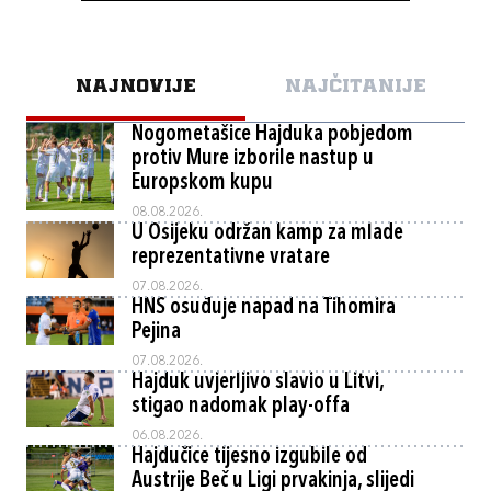
NAJNOVIJE
NAJČITANIJE
Nogometašice Hajduka pobjedom
protiv Mure izborile nastup u
Europskom kupu
08.08.2026.
U Osijeku održan kamp za mlade
reprezentativne vratare
07.08.2026.
HNS osuđuje napad na Tihomira
Pejina
07.08.2026.
Hajduk uvjerljivo slavio u Litvi,
stigao nadomak play-offa
06.08.2026.
Hajdučice tijesno izgubile od
Austrije Beč u Ligi prvakinja, slijedi