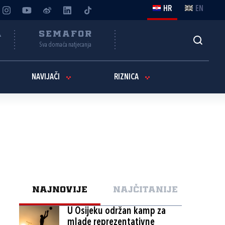
HR
EN
A
SEMAFOR
Sva domaća natjecanja
NAVIJAČI
RIZNICA
NAJNOVIJE
NAJČITANIJE
U Osijeku održan kamp za
mlade reprezentativne