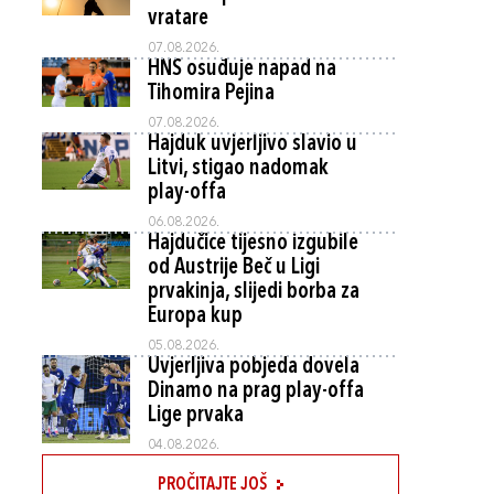
vratare
07.08.2026.
HNS osuđuje napad na
Tihomira Pejina
07.08.2026.
Hajduk uvjerljivo slavio u
Litvi, stigao nadomak
play-offa
06.08.2026.
Hajdučice tijesno izgubile
od Austrije Beč u Ligi
prvakinja, slijedi borba za
Europa kup
05.08.2026.
Uvjerljiva pobjeda dovela
Dinamo na prag play-offa
Lige prvaka
04.08.2026.
PROČITAJTE JOŠ