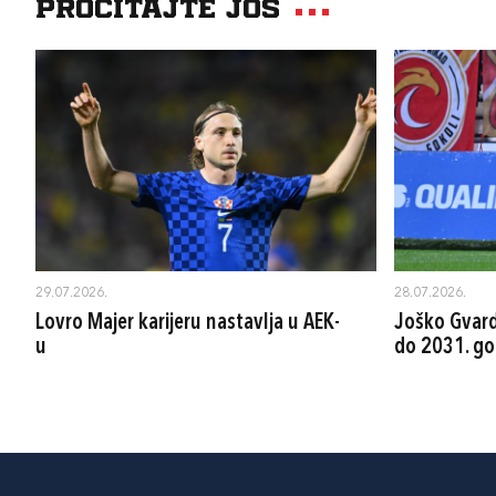
Pročitajte još
29.07.2026.
28.07.2026.
Lovro Majer karijeru nastavlja u AEK-
Joško Gvard
u
do 2031. go