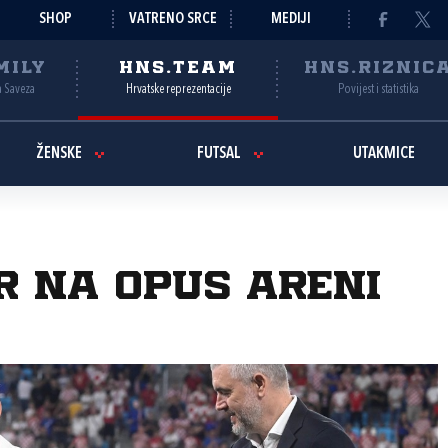
SHOP
VATRENO SRCE
MEDIJI
MILY
HNS.TEAM
HNS.RIZNIC
a Saveza
Hrvatske reprezentacije
Povijest i statistika
ŽENSKE
FUTSAL
UTAKMICE
r na Opus Areni