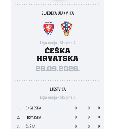
SLJEDEĆA UTAKMICA
Liga nacija - Skupina A
Češka
Hrvatska
26.09.2026.
LJESTVICA
Liga nacija - Skupina A
1.
ENGLESKA
0
0
0
2.
HRVATSKA
0
0
0
3.
ČEŠKA
0
0
0