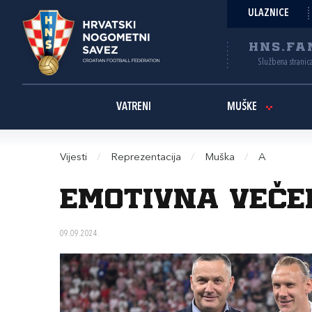
ULAZNICE
HNS.FA
Službena stranic
VATRENI
MUŠKE
Vijesti
/
Reprezentacija
/
Muška
/
A
Emotivna veče
09.09.2024.