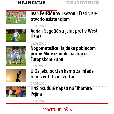
NAJNOVIJE
NAJČITANIJE
Ivan Perišić novu sezonu Eredivisie
otvorio asistencijom
08.08.2026.
Adrian Segečić strijelac protiv West
Hama
08.08.2026.
Nogometašice Hajduka pobjedom
protiv Mure izborile nastup u
Europskom kupu
08.08.2026.
U Osijeku održan kamp za mlade
reprezentativne vratare
07.08.2026.
HNS osuđuje napad na Tihomira
Pejina
07.08.2026.
PROČITAJTE JOŠ