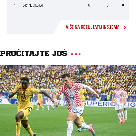
4.
ŠPANJOLSKA
0
0
0
VIŠE NA REZULTATI.HNS.TEAM
Pročitajte još