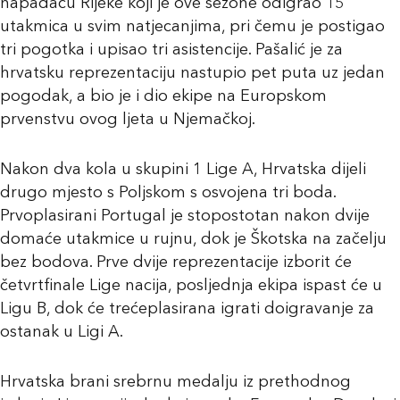
napadaču Rijeke koji je ove sezone odigrao 15
utakmica u svim natjecanjima, pri čemu je postigao
tri pogotka i upisao tri asistencije. Pašalić je za
hrvatsku reprezentaciju nastupio pet puta uz jedan
pogodak, a bio je i dio ekipe na Europskom
prvenstvu ovog ljeta u Njemačkoj.
Nakon dva kola u skupini 1 Lige A, Hrvatska dijeli
drugo mjesto s Poljskom s osvojena tri boda.
Prvoplasirani Portugal je stopostotan nakon dvije
domaće utakmice u rujnu, dok je Škotska na začelju
bez bodova. Prve dvije reprezentacije izborit će
četvrtfinale Lige nacija, posljednja ekipa ispast će u
Ligu B, dok će trećeplasirana igrati doigravanje za
ostanak u Ligi A.
Hrvatska brani srebrnu medalju iz prethodnog