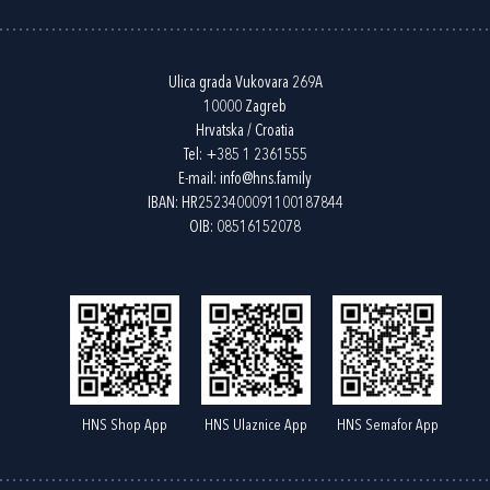
Ulica grada Vukovara 269A
10000 Zagreb
Hrvatska / Croatia
Tel:
+385 1 2361555
E-mail:
info@hns.family
IBAN: HR2523400091100187844
OIB: 08516152078
HNS Shop App
HNS Ulaznice App
HNS Semafor App