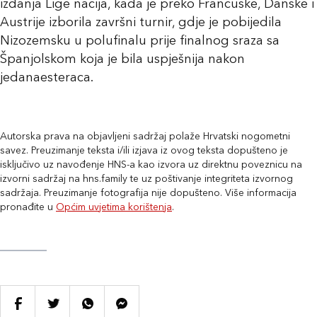
izdanja Lige nacija, kada je preko Francuske, Danske i
Austrije izborila završni turnir, gdje je pobijedila
Nizozemsku u polufinalu prije finalnog sraza sa
Španjolskom koja je bila uspješnija nakon
jedanaesteraca.
Autorska prava na objavljeni sadržaj polaže Hrvatski nogometni
savez. Preuzimanje teksta i/ili izjava iz ovog teksta dopušteno je
isključivo uz navođenje HNS-a kao izvora uz direktnu poveznicu na
izvorni sadržaj na hns.family te uz poštivanje integriteta izvornog
sadržaja. Preuzimanje fotografija nije dopušteno. Više informacija
pronađite u
Općim uvjetima korištenja
.