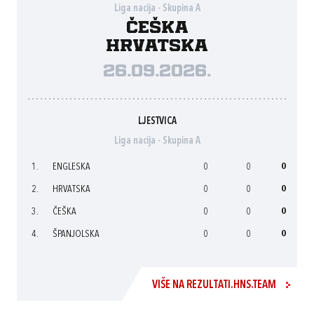
Liga nacija - Skupina A
Češka
Hrvatska
26.09.2026.
LJESTVICA
Liga nacija - Skupina A
1.
ENGLESKA
0
0
0
2.
HRVATSKA
0
0
0
3.
ČEŠKA
0
0
0
4.
ŠPANJOLSKA
0
0
0
VIŠE NA REZULTATI.HNS.TEAM