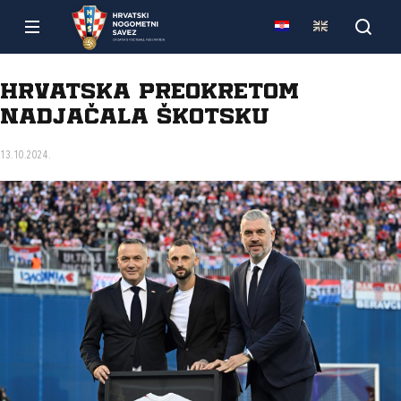
Hrvatska preokretom
nadjačala Škotsku
13.10.2024.