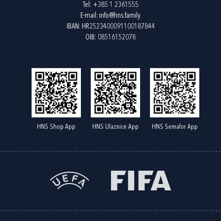
Tel:
+385 1 2361555
E-mail:
info@hns.family
IBAN: HR2523400091100187844
OIB: 08516152078
HNS Shop App
HNS Ulaznice App
HNS Semafor App