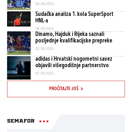
04.08.2026.
Sudačka analiza 1. kola SuperSport
HNL-a
04.08.2026.
Dinamo, Hajduk i Rijeka saznali
posljednje kvalifikacijske prepreke
03.08.2026.
adidas i Hrvatski nogometni savez
objavili višegodišnje partnerstvo
01.08.2026.
PROČITAJTE JOŠ
Semafor