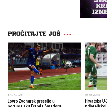
Pročitajte još
17.07.2026.
06.06.2026.
Lovro Zvonarek preselio u
Hrvatska U-
portugalsku Estrela Amadoru
prijateljskoj