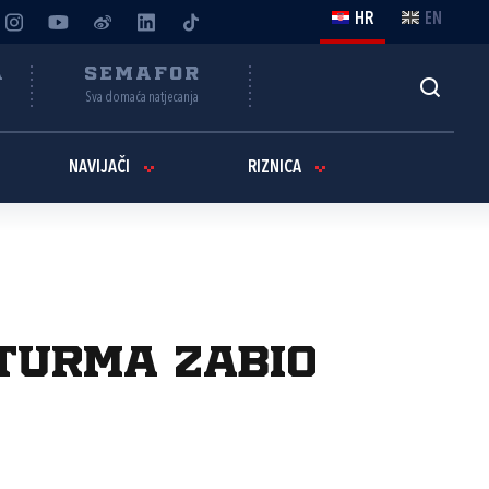
HR
EN
A
SEMAFOR
Sva domaća natjecanja
NAVIJAČI
RIZNICA
turma zabio