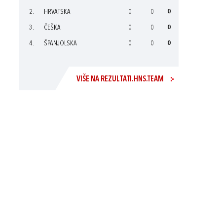
2.
HRVATSKA
0
0
0
3.
ČEŠKA
0
0
0
4.
ŠPANJOLSKA
0
0
0
VIŠE NA REZULTATI.HNS.TEAM