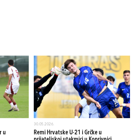
30.05.2026.
r u
Remi Hrvatske U-21 i Grčke u
prijateljskoj utakmici u Koprivnici