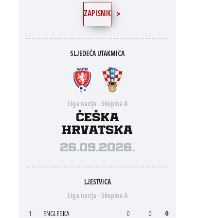
ZAPISNIK
SLJEDEĆA UTAKMICA
Liga nacija - Skupina A
Češka
Hrvatska
26.09.2026.
LJESTVICA
Liga nacija - Skupina A
1.
ENGLESKA
0
0
0