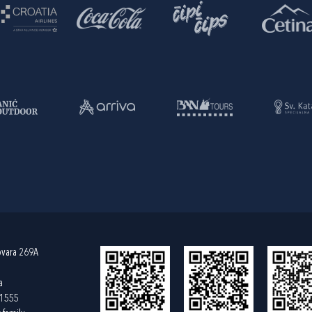
ovara 269A
a
61555