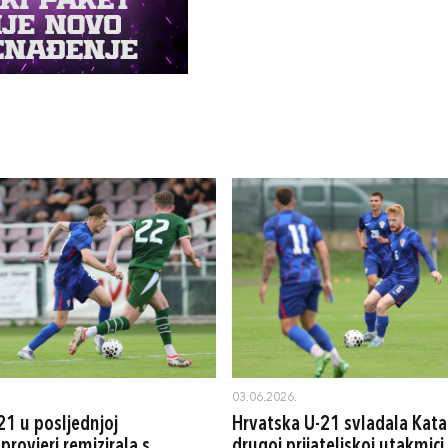
03.06.2026.
21 u posljednjoj
Hrvatska U-21 svladala Kata
 provjeri remizirala s
drugoj prijateljskoj utakmici