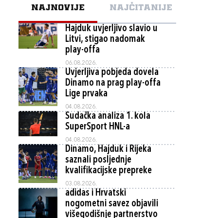
NAJNOVIJE
NAJČITANIJE
Hajduk uvjerljivo slavio u
Litvi, stigao nadomak
play-offa
06.08.2026.
Uvjerljiva pobjeda dovela
Dinamo na prag play-offa
Lige prvaka
04.08.2026.
Sudačka analiza 1. kola
SuperSport HNL-a
04.08.2026.
Dinamo, Hajduk i Rijeka
saznali posljednje
kvalifikacijske prepreke
03.08.2026.
adidas i Hrvatski
nogometni savez objavili
višegodišnje partnerstvo