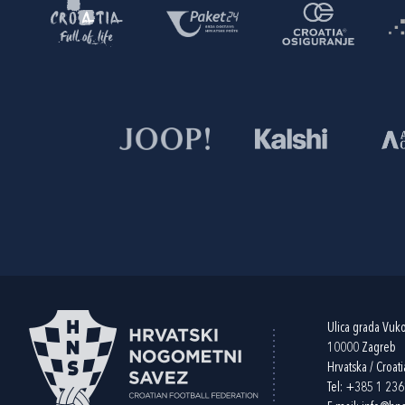
Ulica grada Vuk
10000 Zagreb
Hrvatska / Croati
Tel:
+385 1 23