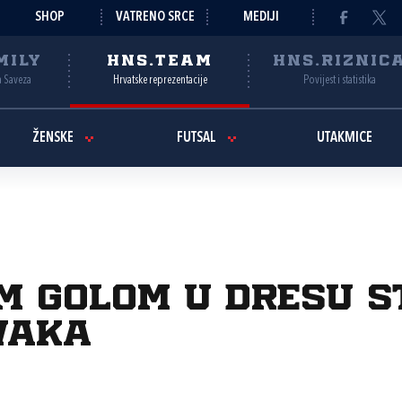
SHOP
VATRENO SRCE
MEDIJI
MILY
HNS.TEAM
HNS.RIZNIC
a Saveza
Hrvatske reprezentacije
Povijest i statistika
ŽENSKE
FUTSAL
UTAKMICE
m golom u dresu S
vaka