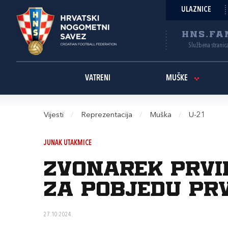
ULAZNICE
HNS.FA
Službena stranic
VATRENI
MUŠKE
Vijesti
/
Reprezentacija
/
Muška
/
U-21
JUNAK UTAKMICE
Zvonarek prvi
za pobjedu pr
27.10.2024.