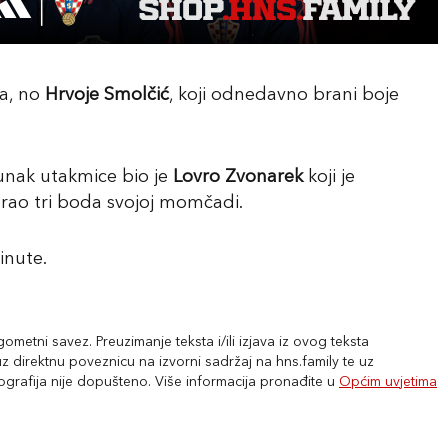
a, no
Hrvoje Smolčić
, koji odnedavno brani boje
 junak utakmice bio je
Lovro Zvonarek
koji je
urao tri boda svojoj momčadi.
inute.
metni savez. Preuzimanje teksta i/ili izjava iz ovog teksta
 direktnu poveznicu na izvorni sadržaj na hns.family te uz
tografija nije dopušteno. Više informacija pronađite u
Općim uvjetima