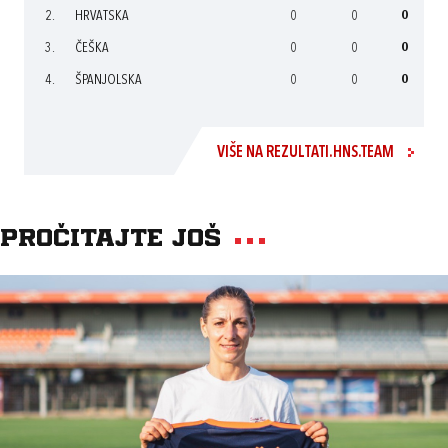
2.
HRVATSKA
0
0
0
3.
ČEŠKA
0
0
0
4.
ŠPANJOLSKA
0
0
0
VIŠE NA REZULTATI.HNS.TEAM
Pročitajte još