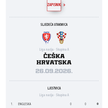
ZAPISNIK
SLJEDEĆA UTAKMICA
Liga nacija - Skupina A
Češka
Hrvatska
26.09.2026.
LJESTVICA
Liga nacija - Skupina A
1.
ENGLESKA
0
0
0