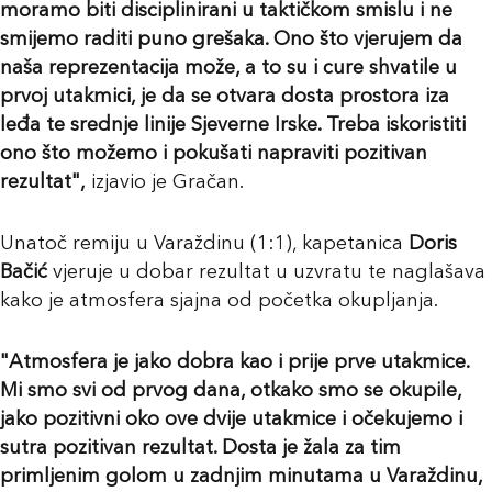
moramo biti disciplinirani u taktičkom smislu i ne
smijemo raditi puno grešaka. Ono što vjerujem da
naša reprezentacija može, a to su i cure shvatile u
prvoj utakmici, je da se otvara dosta prostora iza
leđa te srednje linije Sjeverne Irske. Treba iskoristiti
ono što možemo i pokušati napraviti pozitivan
rezultat",
izjavio je Gračan.
Unatoč remiju u Varaždinu (1:1), kapetanica
Doris
Bačić
vjeruje u dobar rezultat u uzvratu te naglašava
kako je atmosfera sjajna od početka okupljanja.
"
Atmosfera je jako dobra kao i prije prve utakmice.
Mi smo svi od prvog dana, otkako smo se okupile,
jako pozitivni oko ove dvije utakmice i očekujemo i
sutra pozitivan rezultat. Dosta je žala za tim
primljenim golom u zadnjim minutama u Varaždinu,