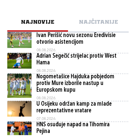
NAJNOVIJE
NAJČITANIJE
Ivan Perišić novu sezonu Eredivisie
otvorio asistencijom
08.08.2026.
Adrian Segečić strijelac protiv West
Hama
08.08.2026.
Nogometašice Hajduka pobjedom
protiv Mure izborile nastup u
Europskom kupu
08.08.2026.
U Osijeku održan kamp za mlade
reprezentativne vratare
07.08.2026.
HNS osuđuje napad na Tihomira
Pejina