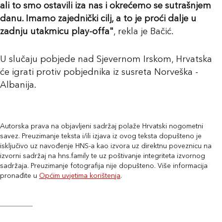
ali to smo ostavili iza nas i okrećemo se sutrašnjem
danu. Imamo zajednički cilj, a to je proći dalje u
zadnju utakmicu play-offa"
, rekla je Bačić.
U slučaju pobjede nad Sjevernom Irskom, Hrvatska
će igrati protiv pobjednika iz susreta Norveška -
Albanija.
Autorska prava na objavljeni sadržaj polaže Hrvatski nogometni
savez. Preuzimanje teksta i/ili izjava iz ovog teksta dopušteno je
isključivo uz navođenje HNS-a kao izvora uz direktnu poveznicu na
izvorni sadržaj na hns.family te uz poštivanje integriteta izvornog
sadržaja. Preuzimanje fotografija nije dopušteno. Više informacija
pronađite u
Općim uvjetima korištenja
.