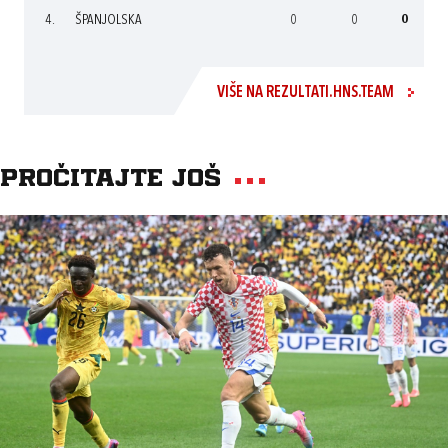
4.
ŠPANJOLSKA
0
0
0
VIŠE NA REZULTATI.HNS.TEAM
Pročitajte još