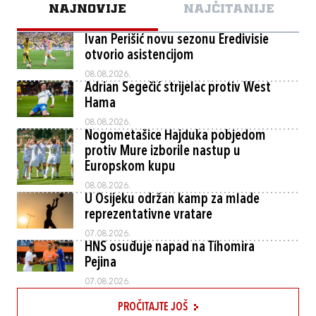
NAJNOVIJE
NAJČITANIJE
Ivan Perišić novu sezonu Eredivisie
otvorio asistencijom
08.08.2026.
Adrian Segečić strijelac protiv West
Hama
08.08.2026.
Nogometašice Hajduka pobjedom
protiv Mure izborile nastup u
Europskom kupu
08.08.2026.
U Osijeku održan kamp za mlade
reprezentativne vratare
07.08.2026.
HNS osuđuje napad na Tihomira
Pejina
07.08.2026.
PROČITAJTE JOŠ