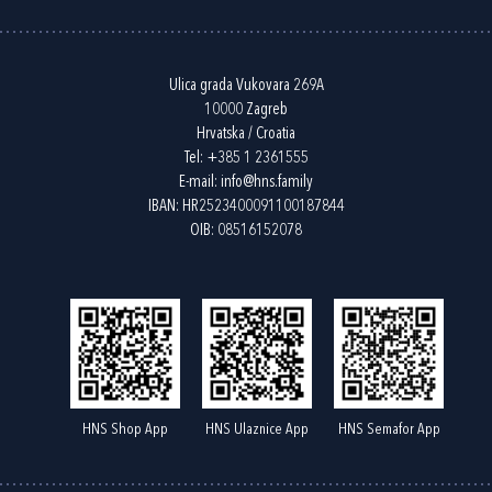
Ulica grada Vukovara 269A
10000 Zagreb
Hrvatska / Croatia
Tel:
+385 1 2361555
E-mail:
info@hns.family
IBAN: HR2523400091100187844
OIB: 08516152078
HNS Shop App
HNS Ulaznice App
HNS Semafor App