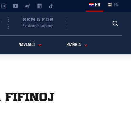
HR
EN
A
SEMAFOR
Sva domaća natjecanja
NAVIJAČI
RIZNICA
 Fifinoj