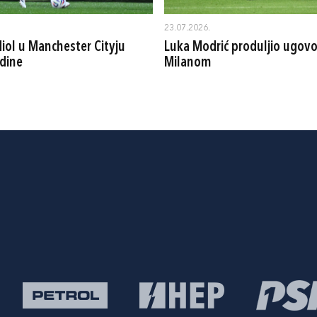
23.07.2026.
iol u Manchester Cityju
Luka Modrić produljio ugovo
dine
Milanom