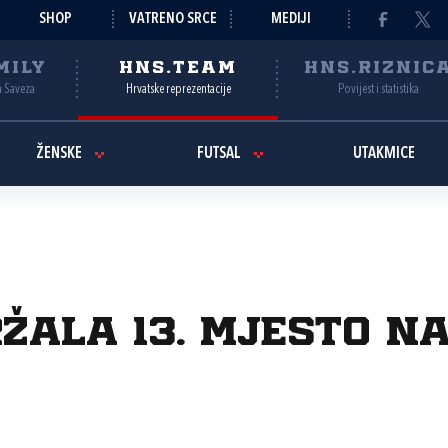
SHOP
VATRENO SRCE
MEDIJI
MILY
HNS.TEAM
HNS.RIZNIC
a Saveza
Hrvatske reprezentacije
Povijest i statistika
ŽENSKE
FUTSAL
UTAKMICE
ala 13. mjesto na