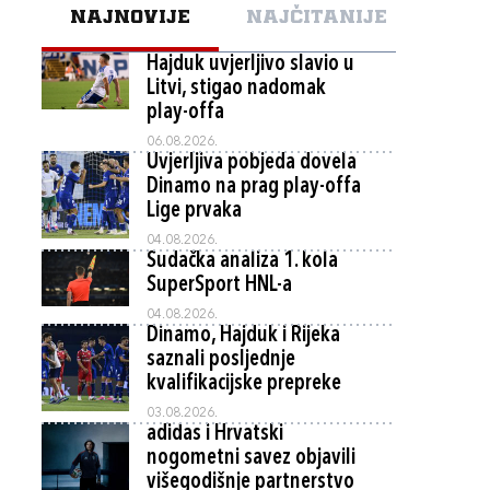
NAJNOVIJE
NAJČITANIJE
Hajduk uvjerljivo slavio u
Litvi, stigao nadomak
play-offa
06.08.2026.
Uvjerljiva pobjeda dovela
Dinamo na prag play-offa
Lige prvaka
04.08.2026.
Sudačka analiza 1. kola
SuperSport HNL-a
04.08.2026.
Dinamo, Hajduk i Rijeka
saznali posljednje
kvalifikacijske prepreke
03.08.2026.
adidas i Hrvatski
nogometni savez objavili
višegodišnje partnerstvo