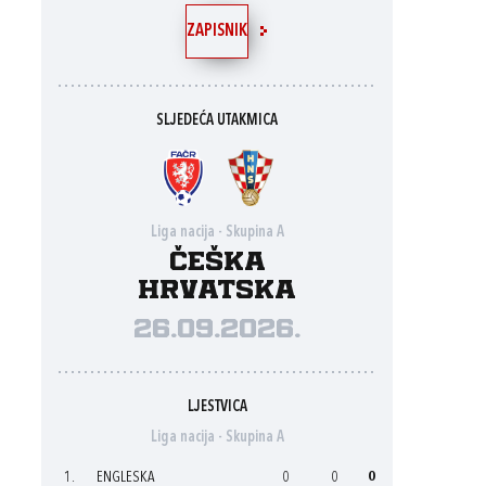
ZAPISNIK
SLJEDEĆA UTAKMICA
Liga nacija - Skupina A
Češka
Hrvatska
26.09.2026.
LJESTVICA
Liga nacija - Skupina A
1.
ENGLESKA
0
0
0