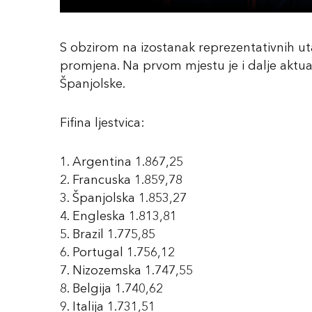
S obzirom na izostanak reprezentativnih uta
promjena. Na prvom mjestu je i dalje aktual
Španjolske.
Fifina ljestvica:
1. Argentina 1.867,25
2. Francuska 1.859,78
3. Španjolska 1.853,27
4. Engleska 1.813,81
5. Brazil 1.775,85
6. Portugal 1.756,12
7. Nizozemska 1.747,55
8. Belgija 1.740,62
9. Italija 1.731,51