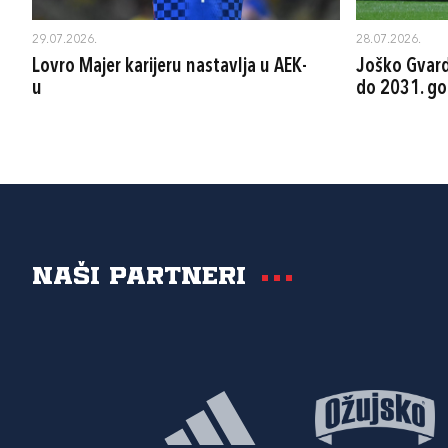
29.07.2026.
28.07.2026.
Lovro Majer karijeru nastavlja u AEK-
Joško Gvard
u
do 2031. go
Naši partneri