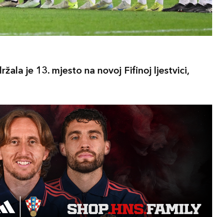
la je 13. mjesto na novoj Fifinoj ljestvici,