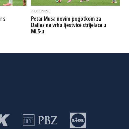
23.07.2026.
r s
Petar Musa novim pogotkom za
Dallas na vrhu ljestvice strijelaca u
MLS-u