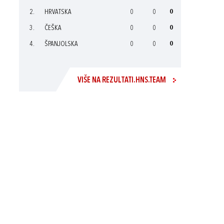
2.
HRVATSKA
0
0
0
3.
ČEŠKA
0
0
0
4.
ŠPANJOLSKA
0
0
0
VIŠE NA REZULTATI.HNS.TEAM