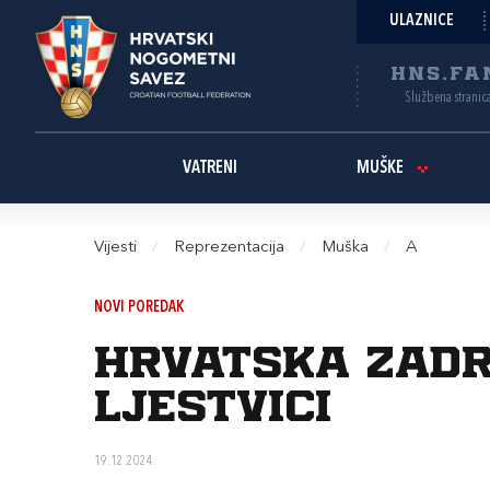
ULAZNICE
HNS.FA
Službena stranic
VATRENI
MUŠKE
Vijesti
/
Reprezentacija
/
Muška
/
A
NOVI POREDAK
Hrvatska zadrž
ljestvici
19.12.2024.