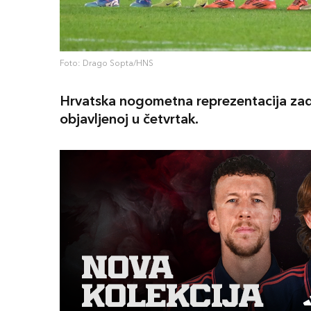
Foto: Drago Sopta/HNS
Hrvatska nogometna reprezentacija zadrža
objavljenoj u četvrtak.