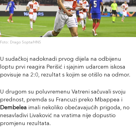
Foto: Drago Sopta/HNS
U sudačkoj nadoknadi prvog dijela na odbijenu
loptu prvi reagira Perišić i sjajnim udarcem iskosa
povisuje na 2:0, rezultat s kojim se otišlo na odmor.
U drugom su poluvremenu Vatreni sačuvali svoju
prednost, premda su Francuzi preko Mbappea i
Dembelea
imali nekoliko obećavajućih prigoda, no
nesavladivi Livaković na vratima nije dopustio
promjenu rezultata.