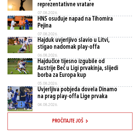
reprezentativne vratare
07.08.2026.
HNS osuđuje napad na Tihomira
Pejina
07.08.2026.
Hajduk uvjerljivo slavio u Litvi,
stigao nadomak play-offa
06.08.2026.
Hajdučice tijesno izgubile od
Austrije Beč u Ligi prvakinja, slijedi
borba za Europa kup
05.08.2026.
Uvjerljiva pobjeda dovela Dinamo
na prag play-offa Lige prvaka
04.08.2026.
PROČITAJTE JOŠ