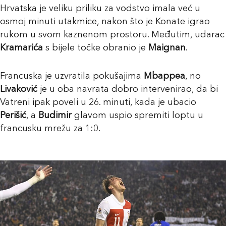
Hrvatska je veliku priliku za vodstvo imala već u
osmoj minuti utakmice, nakon što je Konate igrao
rukom u svom kaznenom prostoru. Međutim, udarac
Kramarića
s bijele točke obranio je
Maignan
.
Francuska je uzvratila pokušajima
Mbappea
, no
Livaković
je u oba navrata dobro intervenirao, da bi
Vatreni ipak poveli u 26. minuti, kada je ubacio
Perišić
, a
Budimir
glavom uspio spremiti loptu u
francusku mrežu za 1:0.