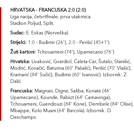
HRVATSKA - FRANCUSKA 2:0 (2:0)
Liga nacija, četvrtfinale, prva utakmica.
Stadion Poljud, Split.
Sudac:
E. Eskas (Norveška)
Strijelci:
1:0 - Budimir (26'), 2:0 - Perišić (45+1')
Žuti kartoni:
Tchouameni (74'), Upamecano (76')
Hrvatska:
Livaković, Gvardiol, Ćaleta-Car, Šutalo, Stanišić,
Modrić, Kovačić, Baturina (60' Pašalić), Perišić (70' Vlašić),
Kramarić (84' Sučić), Budimir (60' Ivanović). Izbornik: Z.
Dalić.
Francuska:
Maignan, Digne, Saliba, Konate (46'
Upamecano), Kounde, Rabiot (64' Camavinga),
Tchouameni, Guendouzi (84' Kone), Dembele (84' Olise),
Mbappe, Kolo Muani (64' Barcola). Izbornik: D.
Deschamps.