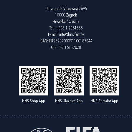
Ulica grada Vukovara 269A
10000 Zagreb
Hrvatska / Croatia
Tel:
+385 1 2361555
E-mail:
info@hns.family
IBAN: HR2523400091100187844
OIB: 08516152078
HNS Shop App
HNS Ulaznice App
HNS Semafor App