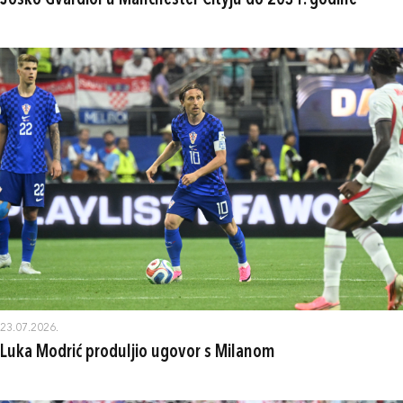
Joško Gvardiol u Manchester Cityju do 2031. godine
23.07.2026.
Luka Modrić produljio ugovor s Milanom