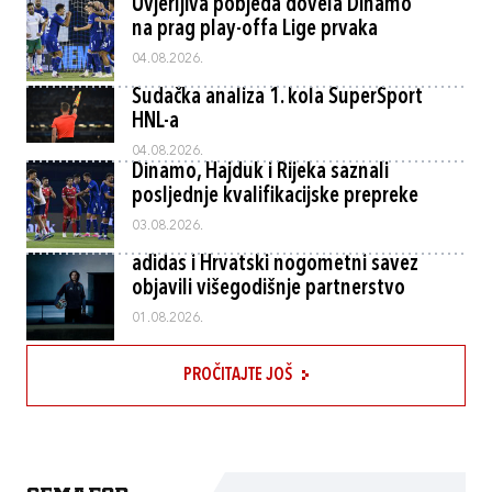
Uvjerljiva pobjeda dovela Dinamo
na prag play-offa Lige prvaka
04.08.2026.
Sudačka analiza 1. kola SuperSport
HNL-a
04.08.2026.
Dinamo, Hajduk i Rijeka saznali
posljednje kvalifikacijske prepreke
03.08.2026.
adidas i Hrvatski nogometni savez
objavili višegodišnje partnerstvo
01.08.2026.
PROČITAJTE JOŠ