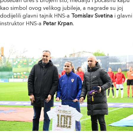
poseban dres s brojem sto, medalju i počasnu kapu
kao simbol ovog velikog jubileja, a nagrade su joj
dodijelili glavni tajnik HNS-a
Tomislav Svetina
i glavni
instruktor HNS-a
Petar Krpan
.