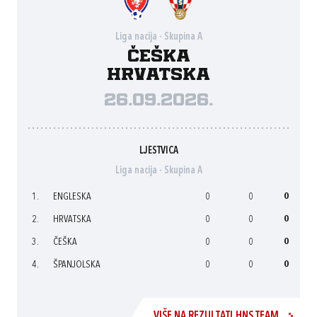
Liga nacija - Skupina A
Češka
Hrvatska
26.09.2026.
LJESTVICA
Liga nacija - Skupina A
1.
ENGLESKA
0
0
0
2.
HRVATSKA
0
0
0
3.
ČEŠKA
0
0
0
4.
ŠPANJOLSKA
0
0
0
VIŠE NA REZULTATI.HNS.TEAM