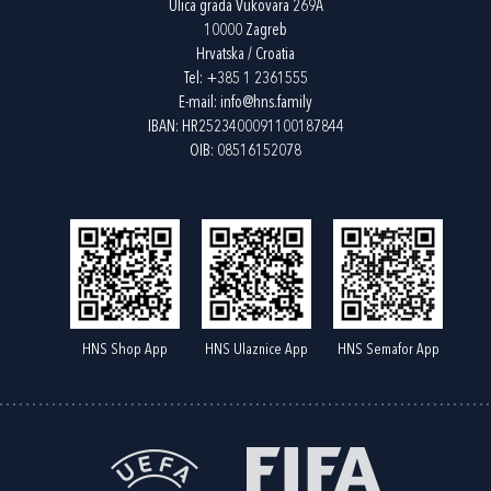
Ulica grada Vukovara 269A
10000 Zagreb
Hrvatska / Croatia
Tel:
+385 1 2361555
E-mail:
info@hns.family
IBAN: HR2523400091100187844
OIB: 08516152078
HNS Shop App
HNS Ulaznice App
HNS Semafor App