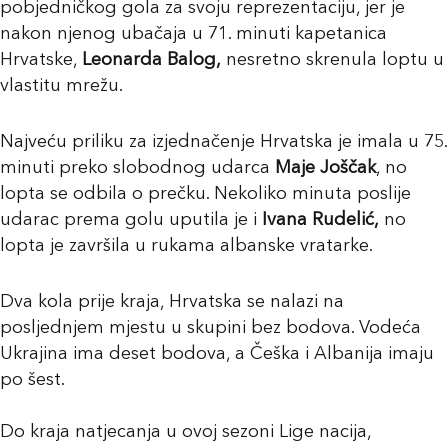
pobjedničkog gola za svoju reprezentaciju, jer je
nakon njenog ubačaja u 71. minuti kapetanica
Hrvatske,
Leonarda Balog,
nesretno skrenula loptu u
vlastitu mrežu.
Najveću priliku za izjednačenje Hrvatska je imala u 75.
minuti preko slobodnog udarca
Maje Joščak
, no
lopta se odbila o prečku. Nekoliko minuta poslije
udarac prema golu uputila je i
Ivana Rudelić,
no
lopta je završila u rukama albanske vratarke.
Dva kola prije kraja, Hrvatska se nalazi na
posljednjem mjestu u skupini bez bodova. Vodeća
Ukrajina ima deset bodova, a Češka i Albanija imaju
po šest.
Do kraja natjecanja u ovoj sezoni Lige nacija,