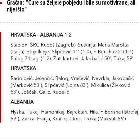
Gračan: "Cure su željele pobjedu i bile su motivirane, ali
nije išlo"
HRVATSKA - ALBANIJA 1:2
Stadion: ŠRC Rudeš (Zagreb). Sutkinja: Maria Marotta
(Italija). Strijelkinje: Slipčević 11’ (1:0), F. Berisha 32’ (1:1),
Balog 71’ ag. (1:2). Žuti kartoni: Jakobašić 50’, Tukaj 59’
HRVATSKA
Radolović, Jelenčić, Balog, Vračević, Nevrkla, Jakobašić
(Marković 53’), Slipčević (Lojna 83’), Mikulica (Živković
53’), Joščak, Galic, Rudelić
ALBANIJA
Hyska, Tukaj, Hamonikaj, Bajraktari, Hila, F. Berisha (Istrefaj
89'), Zarka, Franja, Kraniqi, Doci, Troka (Maksuti 86’)