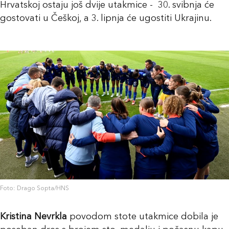
Hrvatskoj ostaju još dvije utakmice - 30. svibnja će
gostovati u Češkoj, a 3. lipnja će ugostiti Ukrajinu.
Foto: Drago Sopta/HNS
Kristina Nevrkla
povodom stote utakmice dobila je