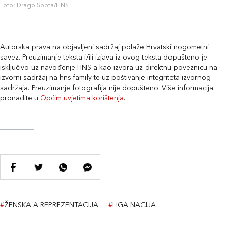
Foto: Drago Sopta/HNS
Autorska prava na objavljeni sadržaj polaže Hrvatski nogometni
savez. Preuzimanje teksta i/ili izjava iz ovog teksta dopušteno je
isključivo uz navođenje HNS-a kao izvora uz direktnu poveznicu na
izvorni sadržaj na hns.family te uz poštivanje integriteta izvornog
sadržaja. Preuzimanje fotografija nije dopušteno. Više informacija
pronađite u
Općim uvjetima korištenja
.
#
ŽENSKA A REPREZENTACIJA
#
LIGA NACIJA