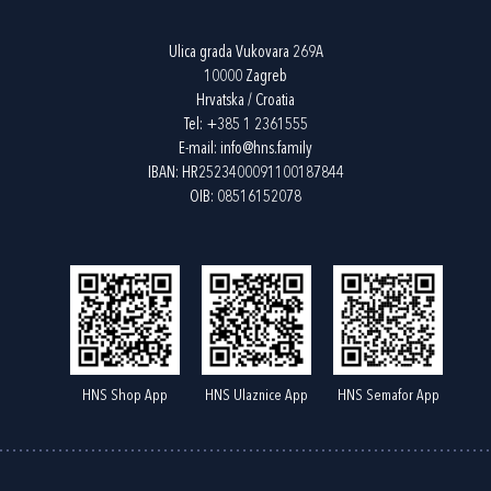
Ulica grada Vukovara 269A
10000 Zagreb
Hrvatska / Croatia
Tel:
+385 1 2361555
E-mail:
info@hns.family
IBAN: HR2523400091100187844
OIB: 08516152078
HNS Shop App
HNS Ulaznice App
HNS Semafor App