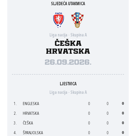
SLJEDEĆA UTAKMICA
Liga nacija - Skupina A
Češka
Hrvatska
26.09.2026.
LJESTVICA
Liga nacija - Skupina A
1.
ENGLESKA
0
0
0
2.
HRVATSKA
0
0
0
3.
ČEŠKA
0
0
0
4.
ŠPANJOLSKA
0
0
0