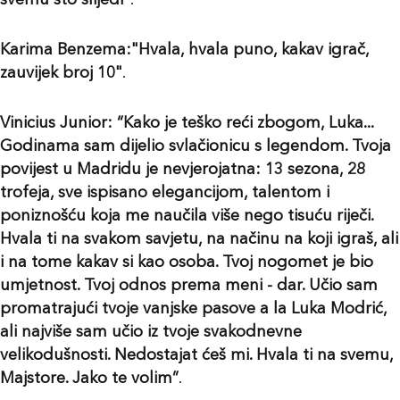
svemu što slijedi"
.
Karima Benzema:"Hvala, hvala puno, kakav igrač,
zauvijek broj 10"
.
Vinicius Junior: “Kako je teško reći zbogom, Luka...
Godinama sam dijelio svlačionicu s legendom. Tvoja
povijest u Madridu je nevjerojatna: 13 sezona, 28
trofeja, sve ispisano elegancijom, talentom i
poniznošću koja me naučila više nego tisuću riječi.
Hvala ti na svakom savjetu, na načinu na koji igraš, ali
i na tome kakav si kao osoba. Tvoj nogomet je bio
umjetnost. Tvoj odnos prema meni - dar. Učio sam
promatrajući tvoje vanjske pasove a la Luka Modrić,
ali najviše sam učio iz tvoje svakodnevne
velikodušnosti. Nedostajat ćeš mi. Hvala ti na svemu,
Majstore. Jako te volim”
.