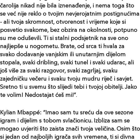
čarolija nikad nije bila iznenađenje, i nema toga što
se već nije reklo o tvojim nevjerojatnim postignućima
- ali tvoja skromnost, otvorenost i vrijeme koje si
posvetio svakome, bez obzira na okolnosti, potpuno
su me oduševili. Ti si stalni podsjetnik na sve ono
najljepše u nogometu. Brate, od srca ti hvala za
svako dodavanje vanjskim ili unutarnjim dijelom
stopala, svaki dribling, svaki tunel i svaki udarac, ali
još više za svaki razgovor, svaki zagrljaj, svaku
zajedničku večeru i svaku tvoju mudru riječ i savjet.
Sretno ti u svemu što slijedi tebi i tvojoj obitelji. Jako
te volim! Nedostajat ćeš mi!”
.
Kylian Mbappé: “Imao sam tu sreću da ove sezone
igram i dijelim s tobom svlačionicu. Izbliza sam se
mogao uvjeriti što zaista znači tvoja veličina. Osim što
si jedan od najboljih igrača svih vremena, ti si divna