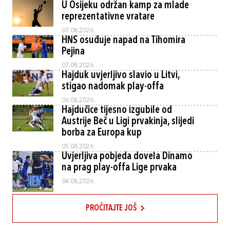
U Osijeku održan kamp za mlade
reprezentativne vratare
07.08.2026.
HNS osuđuje napad na Tihomira
Pejina
07.08.2026.
Hajduk uvjerljivo slavio u Litvi,
stigao nadomak play-offa
06.08.2026.
Hajdučice tijesno izgubile od
Austrije Beč u Ligi prvakinja, slijedi
borba za Europa kup
05.08.2026.
Uvjerljiva pobjeda dovela Dinamo
na prag play-offa Lige prvaka
04.08.2026.
PROČITAJTE JOŠ