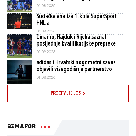
04.08.2026.
Sudačka analiza 1. kola SuperSport
HNL-a
04.08.2026.
Dinamo, Hajduk i Rijeka saznali
posljednje kvalifikacijske prepreke
03.08.2026.
adidas i Hrvatski nogometni savez
objavili višegodišnje partnerstvo
01.08.2026.
PROČITAJTE JOŠ
Semafor