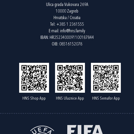
Ulica grada Vukovara 269A
10000 Zagreb
Hrvatska / Croatia
Tel:
+385 1 2361555
E-mail:
info@hns.family
IBAN: HR2523400091100187844
OIB: 08516152078
HNS Shop App
HNS Ulaznice App
HNS Semafor App