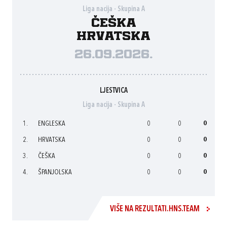
Liga nacija - Skupina A
Češka
Hrvatska
26.09.2026.
LJESTVICA
Liga nacija - Skupina A
1.
ENGLESKA
0
0
0
2.
HRVATSKA
0
0
0
3.
ČEŠKA
0
0
0
4.
ŠPANJOLSKA
0
0
0
VIŠE NA REZULTATI.HNS.TEAM