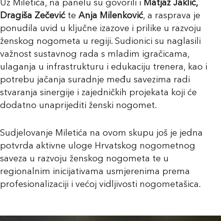
Uz Miletića, na panelu su govorili i
Matjaž Jaklič,
Dragiša Zečević
te
Anja Milenković
, a rasprava je
ponudila uvid u ključne izazove i prilike u razvoju
ženskog nogometa u regiji. Sudionici su naglasili
važnost sustavnog rada s mladim igračicama,
ulaganja u infrastrukturu i edukaciju trenera, kao i
potrebu jačanja suradnje među savezima radi
stvaranja sinergije i zajedničkih projekata koji će
dodatno unaprijediti ženski nogomet.
Sudjelovanje Miletića na ovom skupu još je jedna
potvrda aktivne uloge Hrvatskog nogometnog
saveza u razvoju ženskog nogometa te u
regionalnim inicijativama usmjerenima prema
profesionalizaciji i većoj vidljivosti nogometašica.