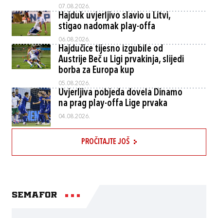
07.08.2026.
Hajduk uvjerljivo slavio u Litvi,
stigao nadomak play-offa
06.08.2026.
Hajdučice tijesno izgubile od
Austrije Beč u Ligi prvakinja, slijedi
borba za Europa kup
05.08.2026.
Uvjerljiva pobjeda dovela Dinamo
na prag play-offa Lige prvaka
04.08.2026.
PROČITAJTE JOŠ
Semafor