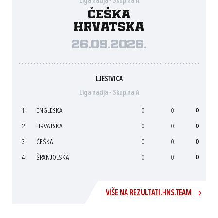
Liga nacija - Skupina A
Češka
Hrvatska
26.09.2026.
LJESTVICA
Liga nacija - Skupina A
1.
ENGLESKA
0
0
0
2.
HRVATSKA
0
0
0
3.
ČEŠKA
0
0
0
4.
ŠPANJOLSKA
0
0
0
VIŠE NA REZULTATI.HNS.TEAM