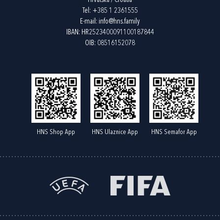
Hrvatska / Croatia
Tel:
+385 1 2361555
E-mail:
info@hns.family
IBAN: HR2523400091100187844
OIB: 08516152078
HNS Shop App
HNS Ulaznice App
HNS Semafor App