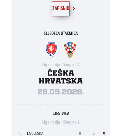
ZAPISNIK
SLJEDEĆA UTAKMICA
Liga nacija - Skupina A
Češka
Hrvatska
26.09.2026.
LJESTVICA
Liga nacija - Skupina A
1.
ENGLESKA
0
0
0