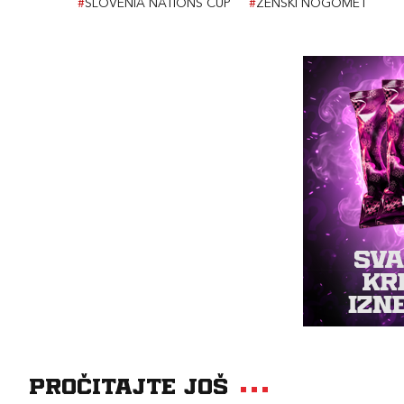
#
SLOVENIA NATIONS CUP
#
ŽENSKI NOGOMET
Pročitajte još