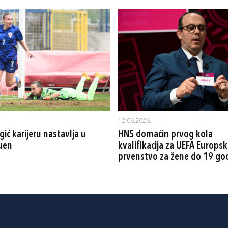
12.06.2026.
ić karijeru nastavlja u
HNS domaćin prvog kola
uen
kvalifikacija za UEFA Europs
prvenstvo za žene do 19 go