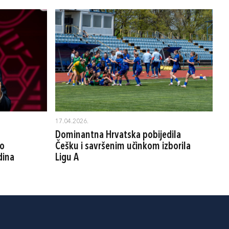
17.04.2026.
Dominantna Hrvatska pobijedila
ko
Češku i savršenim učinkom izborila
dina
Ligu A