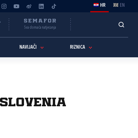
HR
EN
A
SEMAFOR
Sva domaća natjecanja
NAVIJAČI
RIZNICA
 Slovenia