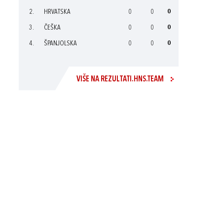
2.
HRVATSKA
0
0
0
3.
ČEŠKA
0
0
0
4.
ŠPANJOLSKA
0
0
0
VIŠE NA REZULTATI.HNS.TEAM