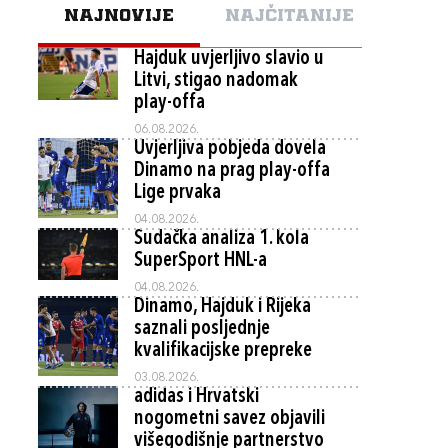
NAJNOVIJE
NAJČITANIJE
Hajduk uvjerljivo slavio u
Litvi, stigao nadomak
play-offa
06.08.2026.
Uvjerljiva pobjeda dovela
Dinamo na prag play-offa
Lige prvaka
04.08.2026.
Sudačka analiza 1. kola
SuperSport HNL-a
04.08.2026.
Dinamo, Hajduk i Rijeka
saznali posljednje
kvalifikacijske prepreke
03.08.2026.
adidas i Hrvatski
nogometni savez objavili
višegodišnje partnerstvo