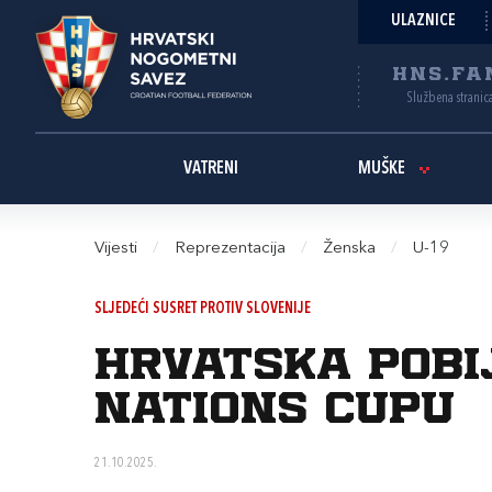
ULAZNICE
HNS.FA
Službena stranic
VATRENI
MUŠKE
Vijesti
/
Reprezentacija
/
Ženska
/
U-19
SLJEDEĆI SUSRET PROTIV SLOVENIJE
Hrvatska pobi
Nations Cupu
21.10.2025.