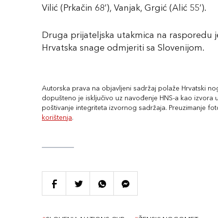
Vilić (Prkačin 68’), Vanjak, Grgić (Alić 55’).
Druga prijateljska utakmica na rasporedu je 
Hrvatska snage odmjeriti sa Slovenijom.
Autorska prava na objavljeni sadržaj polaže Hrvatski nogo
dopušteno je isključivo uz navođenje HNS-a kao izvora uz
poštivanje integriteta izvornog sadržaja. Preuzimanje fo
korištenja
.