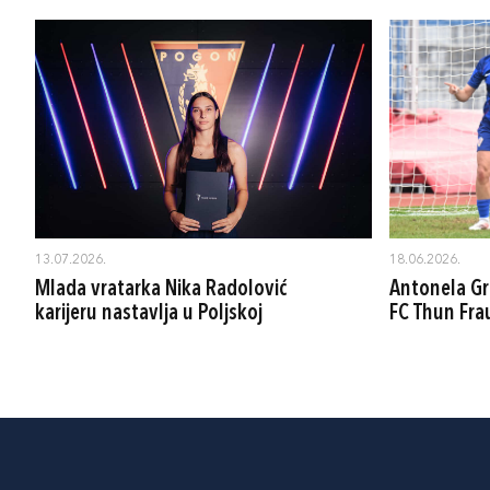
13.07.2026.
18.06.2026.
Mlada vratarka Nika Radolović
Antonela Grg
karijeru nastavlja u Poljskoj
FC Thun Fra