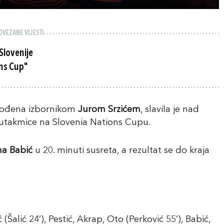
OVEZANE VIJESTI
 Slovenije
ons Cup"
dvođena izbornikom
Jurom Srzićem
, slavila je nad
 utakmice na Slovenia Nations Cupu.
a Babić
u 20. minuti susreta, a rezultat se do kraja
 (Šalić 24’), Pestić, Akrap, Oto (Perković 55’), Babić,