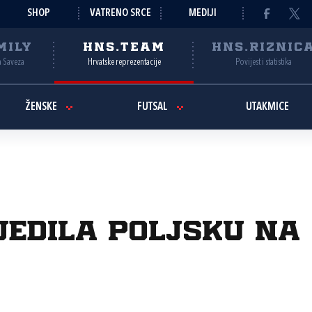
SHOP
VATRENO SRCE
MEDIJI
MILY
HNS.TEAM
HNS.RIZNIC
a Saveza
Hrvatske reprezentacije
Povijest i statistika
ŽENSKE
FUTSAL
UTAKMICE
jedila Poljsku na