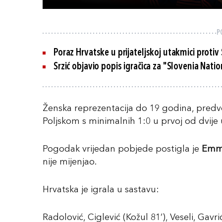
P
Poraz Hrvatske u prijateljskoj utakmici protiv
Srzić objavio popis igračica za "Slovenia Nati
Ženska reprezentacija do 19 godina, pre
Poljskom s minimalnih 1:0 u prvoj od dvije
Pogodak vrijedan pobjede postigla je
Emm
nije mijenjao.
Hrvatska je igrala u sastavu:
Radolović, Ciglević (Kožul 81’), Veseli, Gavrić