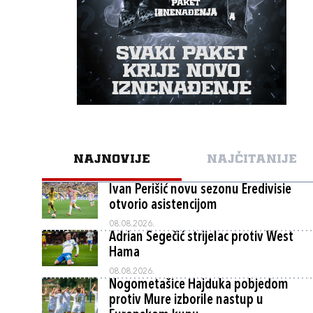
NAJNOVIJE
NAJČITANIJE
Ivan Perišić novu sezonu Eredivisie
otvorio asistencijom
08.08.2026.
Adrian Segečić strijelac protiv West
Hama
08.08.2026.
Nogometašice Hajduka pobjedom
protiv Mure izborile nastup u