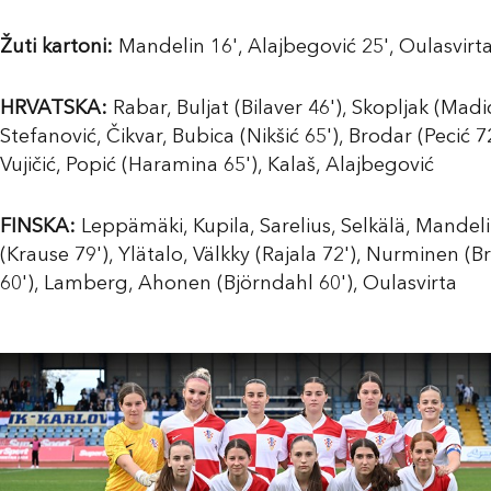
Žuti kartoni:
Mandelin 16', Alajbegović 25', Oulasvirta
HRVATSKA:
Rabar, Buljat (Bilaver 46'), Skopljak (Madi
Stefanović, Čikvar, Bubica (Nikšić 65'), Brodar (Pecić 72
Vujičić, Popić (Haramina 65'), Kalaš, Alajbegović
FINSKA:
Leppämäki, Kupila, Sarelius, Selkälä, Mandel
(Krause 79'), Ylätalo, Välkky (Rajala 72'), Nurminen (
60'), Lamberg, Ahonen (Björndahl 60'), Oulasvirta