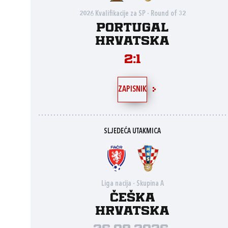
2026 Kvalifikacije za SP - Round of 32
Portugal
Hrvatska
2:1
ZAPISNIK
SLJEDEĆA UTAKMICA
Liga nacija - Skupina A
Češka
Hrvatska