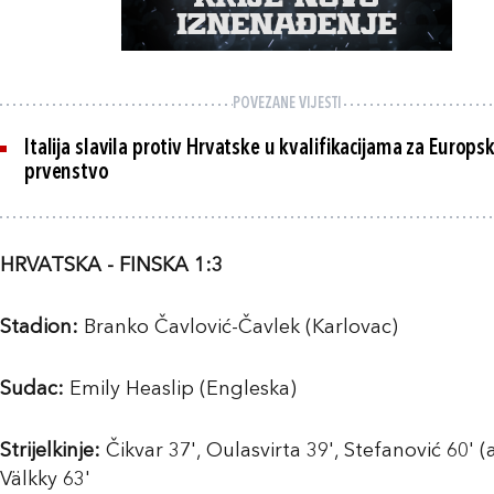
POVEZANE VIJESTI
Italija slavila protiv Hrvatske u kvalifikacijama za Europs
prvenstvo
HRVATSKA - FINSKA 1:3
Stadion:
Branko Čavlović-Čavlek (Karlovac)
Sudac:
Emily Heaslip (Engleska)
Strijelkinje:
Čikvar 37', Oulasvirta 39', Stefanović 60' (a
Välkky 63'