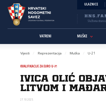
ULAZNICE
HNS.FA
Službena stranic
VATRENI
MUŠKE
Vijesti
/
Reprezentacija
/
Muška
/
U-21
KVALIFIKACIJE ZA EURO U-21
Ivica Olić obj
Litvom i Mađa
27.10.2025.