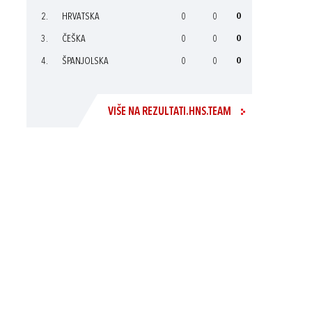
2.
HRVATSKA
0
0
0
3.
ČEŠKA
0
0
0
4.
ŠPANJOLSKA
0
0
0
VIŠE NA REZULTATI.HNS.TEAM