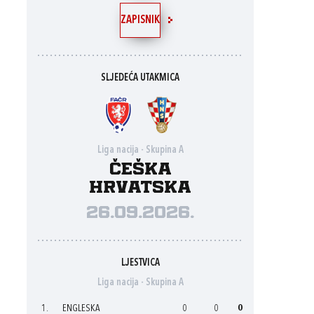
ZAPISNIK
SLJEDEĆA UTAKMICA
Liga nacija - Skupina A
Češka
Hrvatska
26.09.2026.
LJESTVICA
Liga nacija - Skupina A
1.
ENGLESKA
0
0
0