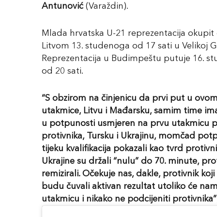
Antunović
(Varaždin).
Mlada hrvatska U-21 reprezentacija okupit
Litvom 13. studenoga od 17 sati u Velikoj G
Reprezentacija u Budimpeštu putuje 16. s
od 20 sati.
“S obzirom na činjenicu da prvi put u ovom
utakmice, Litvu i Mađarsku, samim time im
u potpunosti usmjeren na prvu utakmicu pr
protivnika, Tursku i Ukrajinu, momčad potp
tijeku kvalifikacija pokazali kao tvrd protivn
Ukrajine su držali “nulu” do 70. minute, pro
remizirali. Očekuje nas, dakle, protivnik ko
budu čuvali aktivan rezultat utoliko će na
utakmicu i nikako ne podcijeniti protivnika”