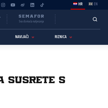
HR
EN
A
SEMAFOR
Sva domaća natjecanja
NAVIJAČI
RIZNICA
za susrete s