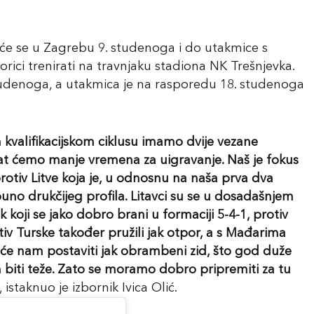
 će se u Zagrebu 9. studenoga i do utakmice s
orici trenirati na travnjaku stadiona NK Trešnjevka.
tudenoga, a utakmica je na rasporedu 18. studenoga
 kvalifikacijskom ciklusu imamo dvije vezane
at ćemo manje vremena za uigravanje. Naš je fokus
otiv Litve koja je, u odnosnu na naša prva dva
uno drukčijeg profila. Litavci su se u dosadašnjem
ik koji se jako dobro brani u formaciji 5-4-1, protiv
tiv Turske također pružili jak otpor, a s Mađarima
ji će nam postaviti jak obrambeni zid, što god duže
m biti teže. Zato se moramo dobro pripremiti za tu
, istaknuo je izbornik Ivica Olić.