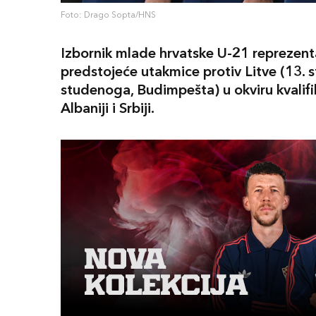
Foto: Drago Sopta/HNS
Izbornik mlade hrvatske U-21 reprezentac
predstojeće utakmice protiv Litve (13. 
studenoga, Budimpešta) u okviru kvalif
Albaniji i Srbiji.