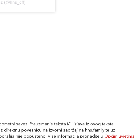
ez (@hns_cff)
metni savez. Preuzimanje teksta i/ili izjava iz ovog teksta
 direktnu poveznicu na izvorni sadržaj na hns.family te uz
tografija nije dopušteno. Više informacija pronađite u
Općim uvjetima