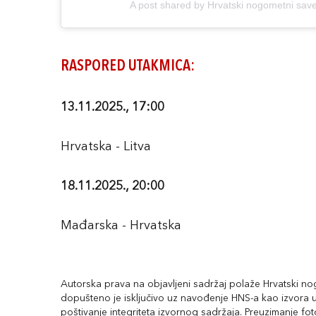
A post shared by Hrvatski nogometni sav
RASPORED UTAKMICA:
13.11.2025., 17:00
Hrvatska - Litva
18.11.2025., 20:00
Mađarska - Hrvatska
Autorska prava na objavljeni sadržaj polaže Hrvatski nogo
dopušteno je isključivo uz navođenje HNS-a kao izvora uz
poštivanje integriteta izvornog sadržaja. Preuzimanje fo