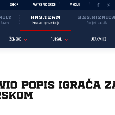
SHOP
VATRENO SRCE
MEDIJI
MILY
HNS.TEAM
HNS.RIZNIC
a Saveza
Hrvatske reprezentacije
Povijest i statistika
ŽENSKE
FUTSAL
UTAKMICE
avio popis igrača 
rskom