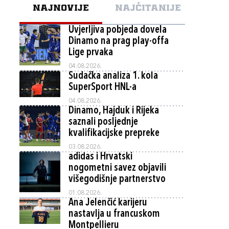
NAJNOVIJE
NAJČITANIJE
Uvjerljiva pobjeda dovela
Dinamo na prag play-offa
Lige prvaka
04.08.2026.
Sudačka analiza 1. kola
SuperSport HNL-a
04.08.2026.
Dinamo, Hajduk i Rijeka
saznali posljednje
kvalifikacijske prepreke
03.08.2026.
adidas i Hrvatski
nogometni savez objavili
višegodišnje partnerstvo
01.08.2026.
Ana Jelenčić karijeru
nastavlja u francuskom
Montpellieru