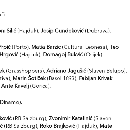
či:
ni Silić
(Hajduk),
Josip Cundeković
(Dubrava).
rpić
(Porto),
Matia Barzic
(Cultural Leonesa),
Teo
Hrgović
(Hajduk),
Domagoj Bukvić
(Osijek).
ek
(Grasshoppers),
Adriano Jagušić
(Slaven Belupo),
iva),
Marin Šotiček
(Basel 1893),
Fabijan Krivak
,
Ante Kavelj
(Gorica).
Dinamo).
ković
(RB Salzburg),
Zvonimir Katalinić
(Slaven
ić
(RB Salzburg),
Roko Brajković
(Hajduk),
Mate