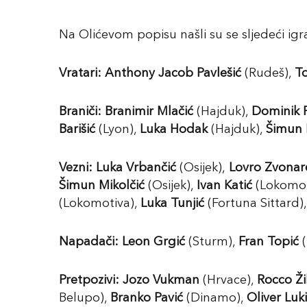
Na Olićevom popisu našli su se sljedeći igra
Vratari:
Anthony Jacob Pavlešić
(Rudeš),
To
Braniči:
Branimir Mlačić
(Hajduk),
Dominik P
Barišić
(Lyon),
Luka Hodak
(Hajduk),
Šimun 
Vezni:
Luka Vrbančić
(Osijek),
Lovro Zvonar
Šimun Mikolčić
(Osijek),
Ivan Katić
(Lokomot
(Lokomotiva),
Luka Tunjić
(Fortuna Sittard)
Napadači:
Leon Grgić
(Sturm),
Fran Topić
(
Pretpozivi:
Jozo Vukman
(Hrvace),
Rocco Ži
Belupo),
Branko Pavić
(Dinamo),
Oliver Luk