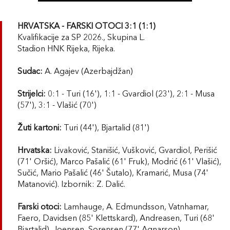
HRVATSKA - FARSKI OTOCI 3:1 (1:1)
Kvalifikacije za SP 2026., Skupina L.
Stadion HNK Rijeka, Rijeka.
Sudac:
A. Agajev (Azerbajdžan)
Strijelci:
0:1 - Turi (16'), 1:1 - Gvardiol (23'), 2:1 - Musa
(57'), 3:1 - Vlašić (70')
Žuti kartoni:
Turi (44'), Bjartalid (81')
Hrvatska:
Livaković, Stanišić, Vušković, Gvardiol, Perišić
(71' Oršić), Marco Pašalić (61' Fruk), Modrić (61' Vlašić),
Sučić, Mario Pašalić (46' Šutalo), Kramarić, Musa (74'
Matanović). Izbornik: Z. Dalić.
Farski otoci:
Lamhauge, A. Edmundsson, Vatnhamar,
Faero, Davidsen (85' Klettskard), Andreasen, Turi (68'