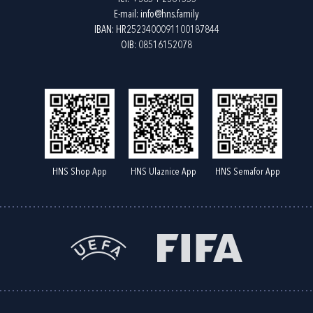
E-mail:
info@hns.family
IBAN: HR2523400091100187844
OIB: 08516152078
HNS Shop App
HNS Ulaznice App
HNS Semafor App