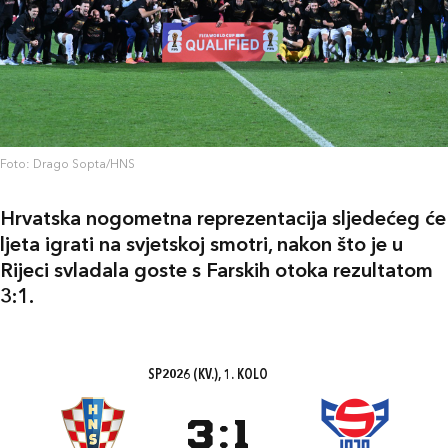
Foto: Drago Sopta/HNS
Hrvatska nogometna reprezentacija sljedećeg će
ljeta igrati na svjetskoj smotri, nakon što je u
Rijeci svladala goste s Farskih otoka rezultatom
3:1.
SP2026 (KV.), 1. KOLO
3
:
1