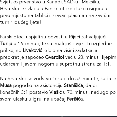
Svjetsko prvenstvo u Kanadi, SAD-u i Meksiku,
Hrvatska je svladala Farske otoke i tako osigurala
prvo mjesto na tablici i izravan plasman na završni
turnir idućeg ljeta!
Farski otoci uspjeli su povesti u Rijeci zahvaljujući
Turiju
u 16. minuti, te su imali još dvije - tri izgledne
prilike, no
Livaković
je bio na visini zadatka, a
preokret je započeo
Gvardiol
već u 23. minuti, lijepim
udarcem lijevom nogom u suprotnu stranu za 1:1.
Na hrvatsko se vodstvo čekalo do 57. minute, kada je
Musa
pogodio na asistenciju
Stanišića
, da bi
konačnih 3:1 postavio
Vlašić
u 70. minuti, nedugo po
svom ulasku u igru, na ubačaj
Perišića
.