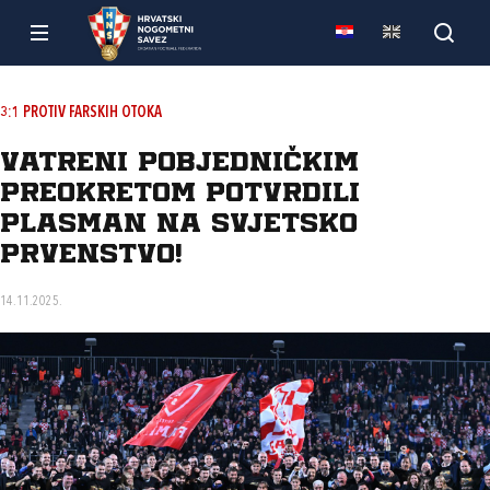
3:1 PROTIV FARSKIH OTOKA
Vatreni pobjedničkim
preokretom potvrdili
plasman na Svjetsko
prvenstvo!
14.11.2025.