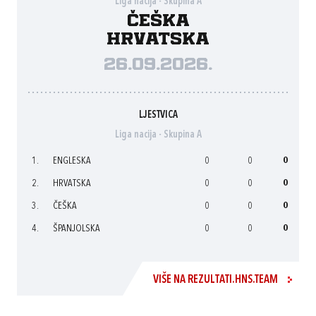
Liga nacija - Skupina A
Češka
Hrvatska
26.09.2026.
LJESTVICA
Liga nacija - Skupina A
1.
ENGLESKA
0
0
0
2.
HRVATSKA
0
0
0
3.
ČEŠKA
0
0
0
4.
ŠPANJOLSKA
0
0
0
VIŠE NA REZULTATI.HNS.TEAM