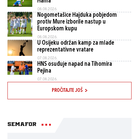
Hama
08.08.2026.
Nogometašice Hajduka pobjedom
protiv Mure izborile nastup u
Europskom kupu
08.08.2026.
U Osijeku održan kamp za mlade
reprezentativne vratare
07.08.2026.
HNS osuđuje napad na Tihomira
Pejina
07.08.2026.
PROČITAJTE JOŠ
Semafor