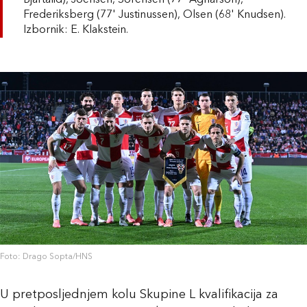
Bjartalid), Joensen, Sorensen (77' Agnarson),
Frederiksberg (77' Justinussen), Olsen (68' Knudsen).
Izbornik: E. Klakstein.
Foto: Drago Sopta/HNS
U pretposljednjem kolu Skupine L kvalifikacija za