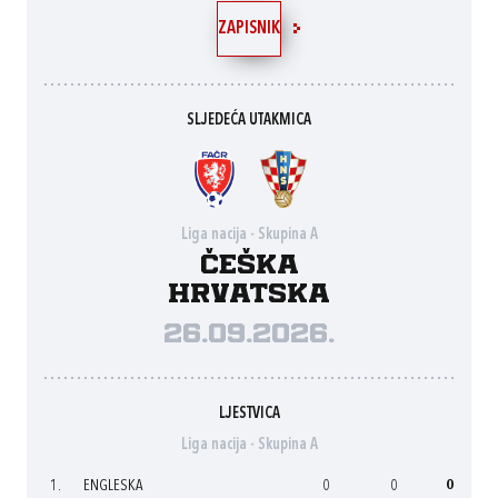
ZAPISNIK
SLJEDEĆA UTAKMICA
Liga nacija - Skupina A
Češka
Hrvatska
26.09.2026.
LJESTVICA
Liga nacija - Skupina A
1.
ENGLESKA
0
0
0