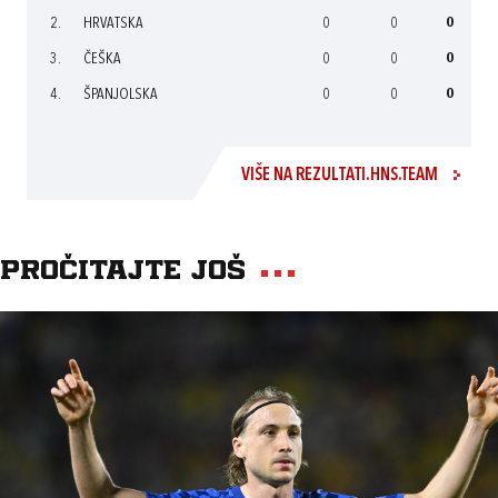
2.
HRVATSKA
0
0
0
3.
ČEŠKA
0
0
0
4.
ŠPANJOLSKA
0
0
0
VIŠE NA REZULTATI.HNS.TEAM
Pročitajte još