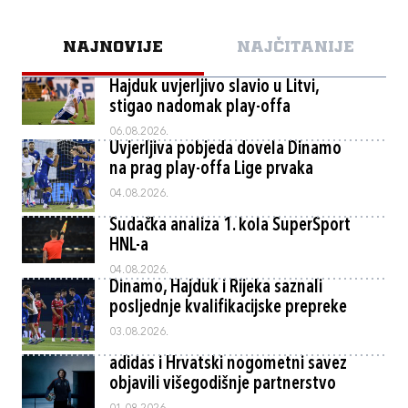
NAJNOVIJE
NAJČITANIJE
Hajduk uvjerljivo slavio u Litvi,
stigao nadomak play-offa
06.08.2026.
Uvjerljiva pobjeda dovela Dinamo
na prag play-offa Lige prvaka
04.08.2026.
Sudačka analiza 1. kola SuperSport
HNL-a
04.08.2026.
Dinamo, Hajduk i Rijeka saznali
posljednje kvalifikacijske prepreke
03.08.2026.
adidas i Hrvatski nogometni savez
objavili višegodišnje partnerstvo