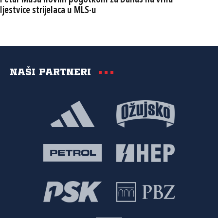
ljestvice strijelaca u MLS-u
Naši partneri