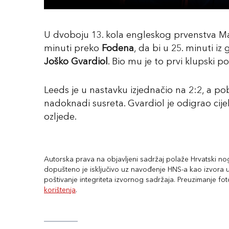
U dvoboju 13. kola engleskog prvenstva Ma
minuti preko
Fodena
, da bi u 25. minuti i
Joško Gvardiol
. Bio mu je to prvi klupski 
Leeds je u nastavku izjednačio na 2:2, a 
nadoknadi susreta. Gvardiol je odigrao cij
ozljede.
Autorska prava na objavljeni sadržaj polaže Hrvatski nogo
dopušteno je isključivo uz navođenje HNS-a kao izvora uz
poštivanje integriteta izvornog sadržaja. Preuzimanje fo
korištenja
.