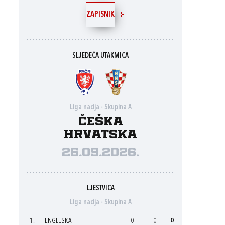
ZAPISNIK
SLJEDEĆA UTAKMICA
Liga nacija - Skupina A
Češka
Hrvatska
26.09.2026.
LJESTVICA
Liga nacija - Skupina A
1.
ENGLESKA
0
0
0