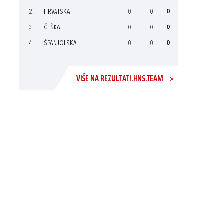
2.
HRVATSKA
0
0
0
3.
ČEŠKA
0
0
0
4.
ŠPANJOLSKA
0
0
0
VIŠE NA REZULTATI.HNS.TEAM