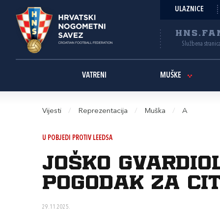
ULAZNICE
HNS.FA
Službena stranic
VATRENI
MUŠKE
Vijesti
/
Reprezentacija
/
Muška
/
A
U POBJEDI PROTIV LEEDSA
Joško Gvardio
pogodak za Ci
29.11.2025.