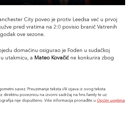
nchester City poveo je protiv Leedsa već u prvoj
z gužve pred vratima na 2:0 povisio branič Vatrenih
pogodak ove sezone.
pobjedu domaćinu osigurao je Foden u sudačkoj
elu utakmicu, a
Mateo Kovačić
ne konkurira zbog
metni savez. Preuzimanje teksta i/ili izjava iz ovog teksta
 direktnu poveznicu na izvorni sadržaj na hns.family te uz
tografija nije dopušteno. Više informacija pronađite u
Općim uvjetima