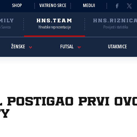
SHOP
VATRENO SRCE
MEDIJI
MILY
HNS.TEAM
HNS.RIZNIC
a Saveza
Hrvatske reprezentacije
Povijest i statistika
ŽENSKE
FUTSAL
UTAKMICE
l postigao prvi ov
ty