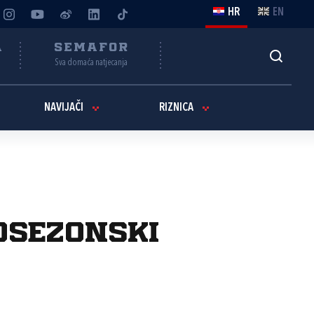
HR
EN
A
SEMAFOR
Sva domaća natjecanja
NAVIJAČI
RIZNICA
osezonski