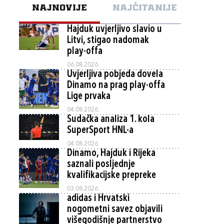
NAJNOVIJE
NAJČITANIJE
Hajduk uvjerljivo slavio u
Litvi, stigao nadomak
play-offa
06.08.2026.
Uvjerljiva pobjeda dovela
Dinamo na prag play-offa
Lige prvaka
04.08.2026.
Sudačka analiza 1. kola
SuperSport HNL-a
04.08.2026.
Dinamo, Hajduk i Rijeka
saznali posljednje
kvalifikacijske prepreke
03.08.2026.
adidas i Hrvatski
nogometni savez objavili
višegodišnje partnerstvo