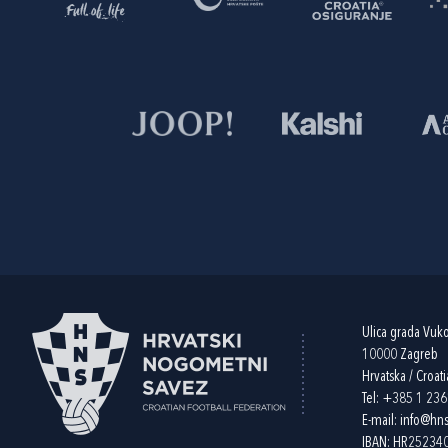
Ulica grada Vuk
10000 Zagreb
Hrvatska / Croati
Tel:
+385 1 23
E-mail:
info@hns
IBAN: HR2523