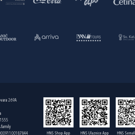
ovara 269A
a
61555
.family
HNS Shop App
HNS Ulaznice App
HNS Semaf
400091100187844