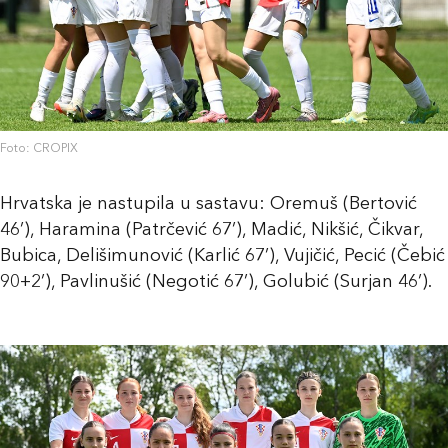
Foto: CROPIX
Hrvatska je nastupila u sastavu: Oremuš (Bertović
46’), Haramina (Patrčević 67’), Madić, Nikšić, Čikvar,
Bubica, Delišimunović (Karlić 67’), Vujičić, Pecić (Čebić
90+2’), Pavlinušić (Negotić 67’), Golubić (Surjan 46’).