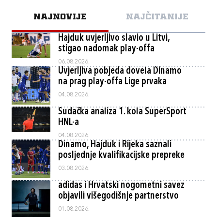
NAJNOVIJE
NAJČITANIJE
Hajduk uvjerljivo slavio u Litvi,
stigao nadomak play-offa
06.08.2026.
Uvjerljiva pobjeda dovela Dinamo
na prag play-offa Lige prvaka
04.08.2026.
Sudačka analiza 1. kola SuperSport
HNL-a
04.08.2026.
Dinamo, Hajduk i Rijeka saznali
posljednje kvalifikacijske prepreke
03.08.2026.
adidas i Hrvatski nogometni savez
objavili višegodišnje partnerstvo
01.08.2026.