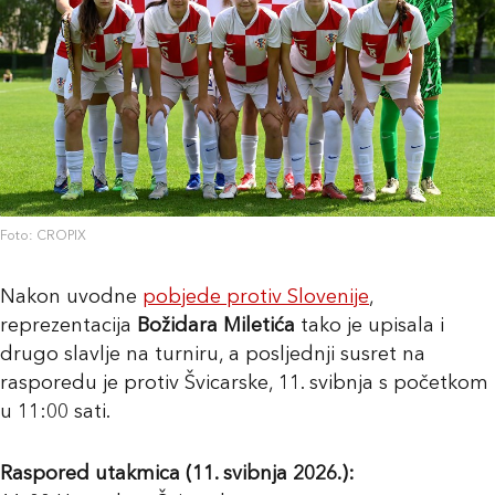
Foto: CROPIX
Nakon uvodne
pobjede protiv
Slovenije
,
reprezentacija
Božidara Miletića
tako je upisala i
drugo slavlje na turniru, a posljednji susret na
rasporedu je protiv
Švicarske
, 11. svibnja s početkom
u 11:00 sati.
Raspored utakmica (11. svibnja 2026.):