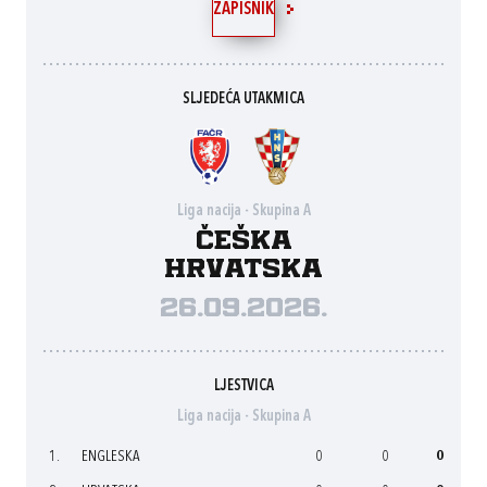
ZAPISNIK
SLJEDEĆA UTAKMICA
Liga nacija - Skupina A
Češka
Hrvatska
26.09.2026.
LJESTVICA
Liga nacija - Skupina A
1.
ENGLESKA
0
0
0