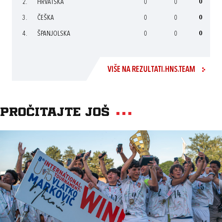
2.
HRVATSKA
0
0
0
3.
ČEŠKA
0
0
0
4.
ŠPANJOLSKA
0
0
0
VIŠE NA REZULTATI.HNS.TEAM
Pročitajte još