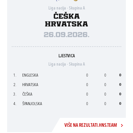
Liga nacija - Skupina A
Češka
Hrvatska
26.09.2026.
LJESTVICA
Liga nacija - Skupina A
1.
ENGLESKA
0
0
0
2.
HRVATSKA
0
0
0
3.
ČEŠKA
0
0
0
4.
ŠPANJOLSKA
0
0
0
VIŠE NA REZULTATI.HNS.TEAM