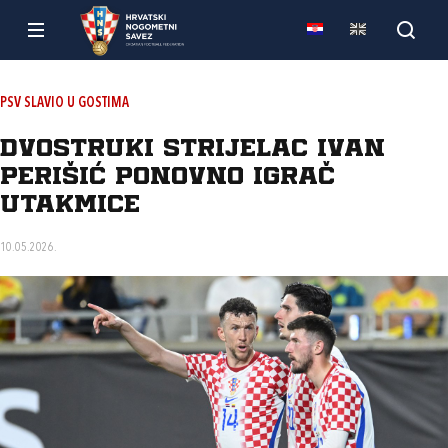
PSV SLAVIO U GOSTIMA
Dvostruki strijelac Ivan
Perišić ponovno igrač
utakmice
10.05.2026.