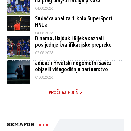
na prag play-offa Lige prvaka
04.08.2026.
Sudačka analiza 1. kola SuperSport
HNL-a
04.08.2026.
Dinamo, Hajduk i Rijeka saznali
posljednje kvalifikacijske prepreke
03.08.2026.
adidas i Hrvatski nogometni savez
objavili višegodišnje partnerstvo
01.08.2026.
PROČITAJTE JOŠ
Semafor