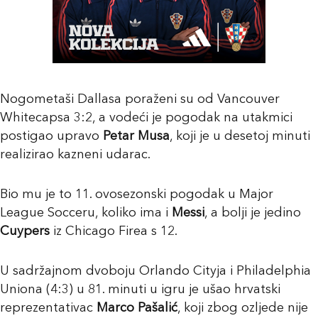
Nogometaši Dallasa poraženi su od Vancouver
Whitecapsa 3:2, a vodeći je pogodak na utakmici
postigao upravo
Petar Musa
, koji je u desetoj minuti
realizirao kazneni udarac.
Bio mu je to 11. ovosezonski pogodak u Major
League Socceru, koliko ima i
Messi
, a bolji je jedino
Cuypers
iz Chicago Firea s 12.
U sadržajnom dvoboju Orlando Cityja i Philadelphia
Uniona (4:3) u 81. minuti u igru je ušao hrvatski
reprezentativac
Marco Pašalić
, koji zbog ozljede nije