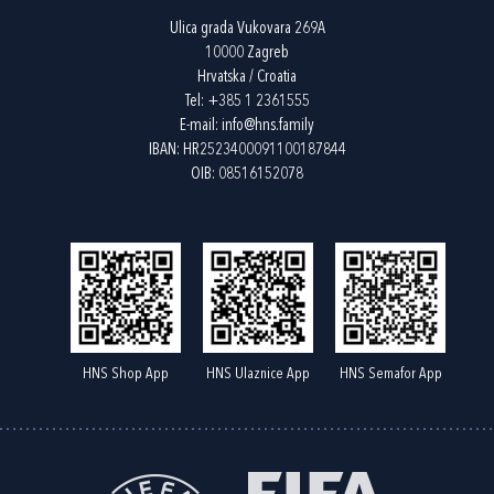
Ulica grada Vukovara 269A
10000 Zagreb
Hrvatska / Croatia
Tel:
+385 1 2361555
E-mail:
info@hns.family
IBAN: HR2523400091100187844
OIB: 08516152078
HNS Shop App
HNS Ulaznice App
HNS Semafor App