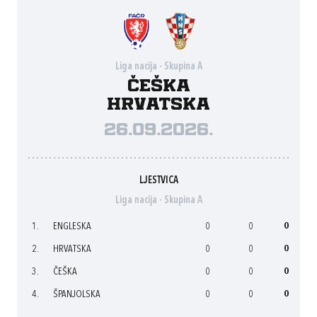
Liga nacija - Skupina A
Češka
Hrvatska
26.09.2026.
LJESTVICA
Liga nacija - Skupina A
1.
ENGLESKA
0
0
0
2.
HRVATSKA
0
0
0
3.
ČEŠKA
0
0
0
4.
ŠPANJOLSKA
0
0
0