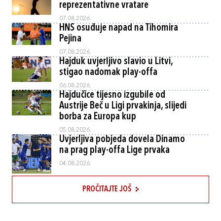
reprezentativne vratare
07.08.2026.
HNS osuđuje napad na Tihomira
Pejina
07.08.2026.
Hajduk uvjerljivo slavio u Litvi,
stigao nadomak play-offa
06.08.2026.
Hajdučice tijesno izgubile od
Austrije Beč u Ligi prvakinja, slijedi
borba za Europa kup
05.08.2026.
Uvjerljiva pobjeda dovela Dinamo
na prag play-offa Lige prvaka
04.08.2026.
PROČITAJTE JOŠ