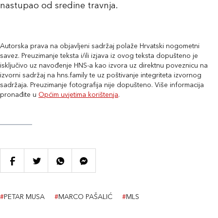
nastupao od sredine travnja.
Autorska prava na objavljeni sadržaj polaže Hrvatski nogometni
savez. Preuzimanje teksta i/ili izjava iz ovog teksta dopušteno je
isključivo uz navođenje HNS-a kao izvora uz direktnu poveznicu na
izvorni sadržaj na hns.family te uz poštivanje integriteta izvornog
sadržaja. Preuzimanje fotografija nije dopušteno. Više informacija
pronađite u
Općim uvjetima korištenja
.
#
PETAR MUSA
#
MARCO PAŠALIĆ
#
MLS