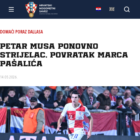
DOMAĆI PORAZ DALLASA
Petar Musa ponovno
strijelac, povratak Marca
Pašalića
14.05.2026.