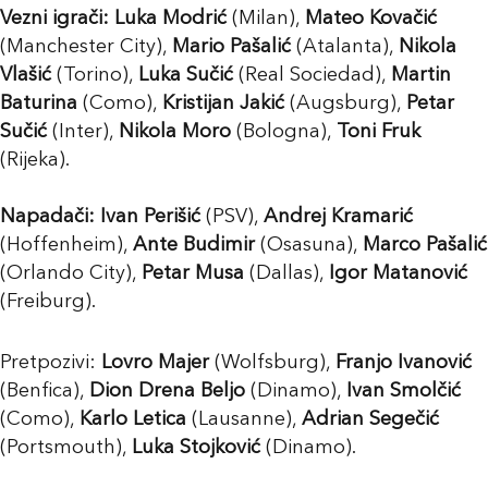
Vezni igrači:
Luka Modrić
(Milan),
Mateo Kovačić
(Manchester City),
Mario Pašalić
(Atalanta),
Nikola
Vlašić
(Torino),
Luka Sučić
(Real Sociedad),
Martin
Baturina
(Como),
Kristijan Jakić
(Augsburg),
Petar
Sučić
(Inter),
Nikola Moro
(Bologna),
Toni Fruk
(Rijeka).
Napadači:
Ivan Perišić
(PSV),
Andrej Kramarić
(Hoffenheim),
Ante Budimir
(Osasuna),
Marco Pašalić
(Orlando City),
Petar Musa
(Dallas),
Igor Matanović
(Freiburg).
Pretpozivi:
Lovro Majer
(Wolfsburg),
Franjo Ivanović
(Benfica),
Dion Drena Beljo
(Dinamo),
Ivan Smolčić
(Como),
Karlo Letica
(Lausanne),
Adrian Segečić
(Portsmouth),
Luka Stojković
(Dinamo).