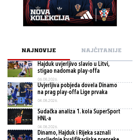
NAJNOVIJE
NAJČITANIJE
Hajduk uvjerljivo slavio u Litvi,
stigao nadomak play-offa
06.08.2026.
Uvjerljiva pobjeda dovela Dinamo
na prag play-offa Lige prvaka
04.08.2026.
Sudačka analiza 1. kola SuperSport
HNL-a
04.08.2026.
Dinamo, Hajduk i Rijeka saznali