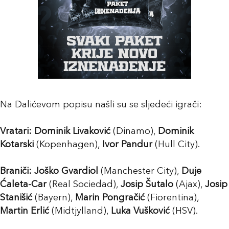
Na Dalićevom popisu našli su se sljedeći igrači:
Vratari:
Dominik Livaković
(Dinamo),
Dominik
Kotarski
(Kopenhagen),
Ivor Pandur
(Hull City).
Braniči:
Joško Gvardiol
(Manchester City),
Duje
Ćaleta-Car
(Real Sociedad),
Josip Šutalo
(Ajax),
Josip
Stanišić
(Bayern),
Marin Pongračić
(Fiorentina),
Martin Erlić
(Midtjylland),
Luka Vušković
(HSV).