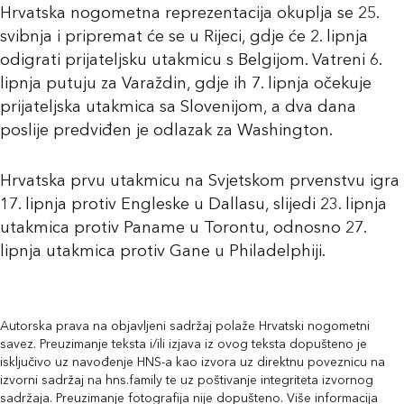
Hrvatska nogometna reprezentacija okuplja se 25.
svibnja i pripremat će se u Rijeci, gdje će 2. lipnja
odigrati prijateljsku utakmicu s Belgijom. Vatreni 6.
lipnja putuju za Varaždin, gdje ih 7. lipnja očekuje
prijateljska utakmica sa Slovenijom, a dva dana
poslije predviđen je odlazak za Washington.
Hrvatska prvu utakmicu na Svjetskom prvenstvu igra
17. lipnja protiv Engleske u Dallasu, slijedi 23. lipnja
utakmica protiv Paname u Torontu, odnosno 27.
lipnja utakmica protiv Gane u Philadelphiji.
Autorska prava na objavljeni sadržaj polaže Hrvatski nogometni
savez. Preuzimanje teksta i/ili izjava iz ovog teksta dopušteno je
isključivo uz navođenje HNS-a kao izvora uz direktnu poveznicu na
izvorni sadržaj na hns.family te uz poštivanje integriteta izvornog
sadržaja. Preuzimanje fotografija nije dopušteno. Više informacija