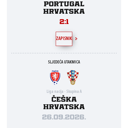
Portugal
Hrvatska
2:1
ZAPISNIK
SLJEDEĆA UTAKMICA
Liga nacija - Skupina A
Češka
Hrvatska
26.09.2026.