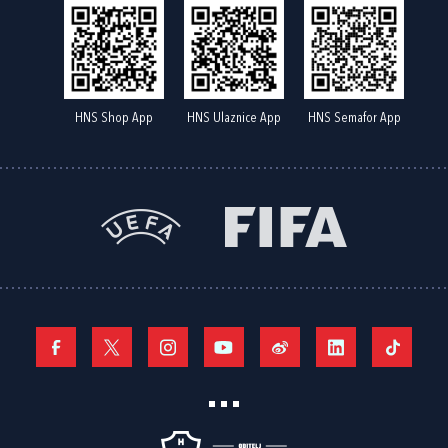
HNS Shop App
HNS Ulaznice App
HNS Semafor App