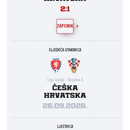
2:1
ZAPISNIK
SLJEDEĆA UTAKMICA
Liga nacija - Skupina A
Češka
Hrvatska
26.09.2026.
LJESTVICA