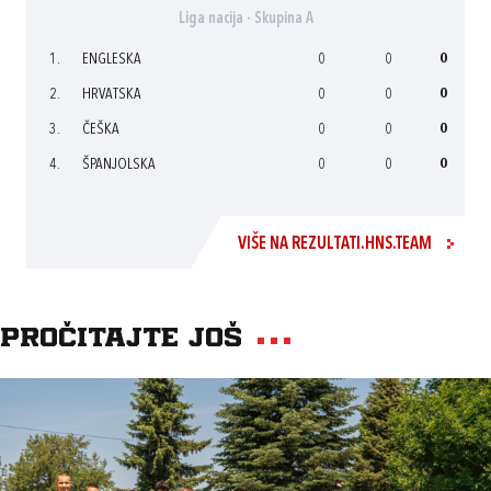
Liga nacija - Skupina A
1.
ENGLESKA
0
0
0
2.
HRVATSKA
0
0
0
3.
ČEŠKA
0
0
0
4.
ŠPANJOLSKA
0
0
0
VIŠE NA REZULTATI.HNS.TEAM
Pročitajte još