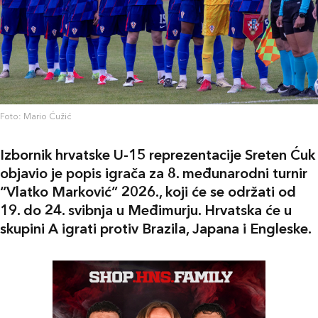
Foto: Mario Ćužić
Izbornik hrvatske U-15 reprezentacije Sreten Ćuk
objavio je popis igrača za 8. međunarodni turnir
“Vlatko Marković” 2026., koji će se održati od
19. do 24. svibnja u Međimurju. Hrvatska će u
skupini A igrati protiv Brazila, Japana i Engleske.