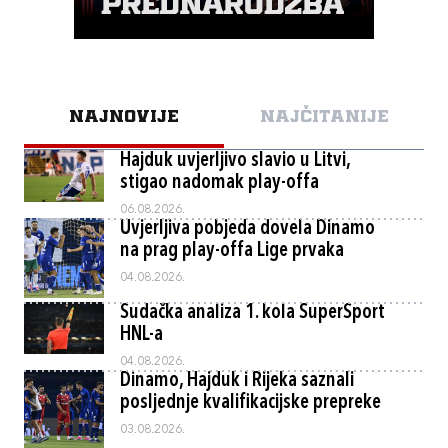
NAJNOVIJE
NAJČITANIJE
Hajduk uvjerljivo slavio u Litvi,
stigao nadomak play-offa
06.08.2026.
Uvjerljiva pobjeda dovela Dinamo
na prag play-offa Lige prvaka
04.08.2026.
Sudačka analiza 1. kola SuperSport
HNL-a
04.08.2026.
Dinamo, Hajduk i Rijeka saznali
posljednje kvalifikacijske prepreke
03.08.2026.