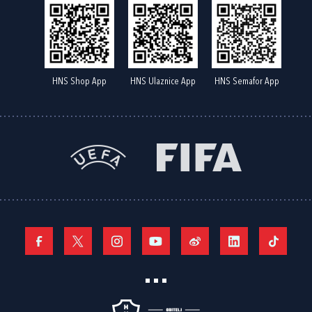
HNS Shop App
HNS Ulaznice App
HNS Semafor App