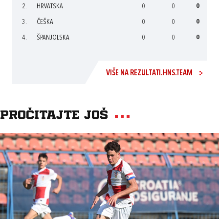
2.
HRVATSKA
0
0
0
3.
ČEŠKA
0
0
0
4.
ŠPANJOLSKA
0
0
0
VIŠE NA REZULTATI.HNS.TEAM
Pročitajte još