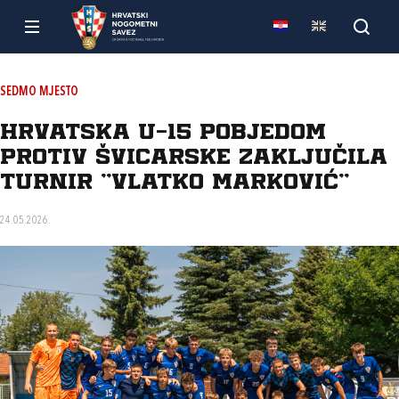
SEDMO MJESTO
Hrvatska U-15 pobjedom
protiv Švicarske zaključila
turnir "Vlatko Marković"
24.05.2026.