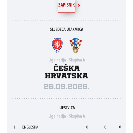
ZAPISNIK
SLJEDEĆA UTAKMICA
Liga nacija - Skupina A
Češka
Hrvatska
26.09.2026.
LJESTVICA
Liga nacija - Skupina A
1.
ENGLESKA
0
0
0