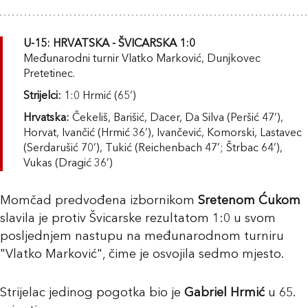
U-15: HRVATSKA - ŠVICARSKA 1:0
Međunarodni turnir Vlatko Marković, Dunjkovec
Pretetinec.
Strijelci:
1:0 Hrmić (65’)
Hrvatska:
Čekeliš, Barišić, Dacer, Da Silva (Peršić 47’),
Horvat, Ivančić (Hrmić 36’), Ivančević, Komorski, Lastavec
(Serdarušić 70’), Tukić (Reichenbach 47’; Štrbac 64’),
Vukas (Dragić 36’)
Momčad predvođena izbornikom
Sretenom Ćukom
slavila je protiv Švicarske rezultatom 1:0 u svom
posljednjem nastupu na međunarodnom turniru
"Vlatko Marković", čime je osvojila sedmo mjesto.
Strijelac jedinog pogotka bio je
Gabriel Hrmić
u 65.