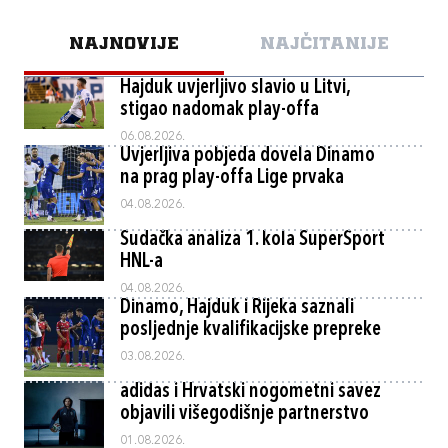
NAJNOVIJE
NAJČITANIJE
Hajduk uvjerljivo slavio u Litvi,
stigao nadomak play-offa
06.08.2026.
Uvjerljiva pobjeda dovela Dinamo
na prag play-offa Lige prvaka
04.08.2026.
Sudačka analiza 1. kola SuperSport
HNL-a
04.08.2026.
Dinamo, Hajduk i Rijeka saznali
posljednje kvalifikacijske prepreke
03.08.2026.
adidas i Hrvatski nogometni savez
objavili višegodišnje partnerstvo
01.08.2026.