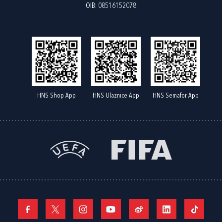
OIB: 08516152078
HNS Shop App
HNS Ulaznice App
HNS Semafor App