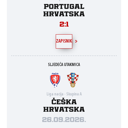
Portugal
Hrvatska
2:1
ZAPISNIK
SLJEDEĆA UTAKMICA
Liga nacija - Skupina A
Češka
Hrvatska
26.09.2026.