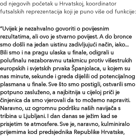
od njegovih početak u Hrvatskoj, koordinator
futsalskih reprezentacija koji je puno više od funkcije:
“Uvijek je nezahvalno govoriti o povijesnim
rezultatima, ali ovo je stvarno povijest. A do bronce
smo došli na jedan uistinu zadivljujući način, iako...
Bili smo i na pragu ulaska u finale, odigrali u
polufinalu nezaboravnu utakmicu protiv višestrukih
europskih i svjetskih prvaka Španjolaca, u kojem su
nas minute, sekunde i greda dijelili od potencijalnog
plasmana u finale. Sve što smo postigli, ostvarili smo
potpuno zasluženo, a najbitnija u cijeloj priči je
činjenica da smo vjerovali da to možemo napraviti.
Naravno, uz ogromnu podršku naših navijača s
tribina u Ljubljani. I dan danas se ježim kad se
prisjetim te atmosfere. Sve je, naravno, kulminiralo
prijemima kod predsjednika Republike Hrvatske,