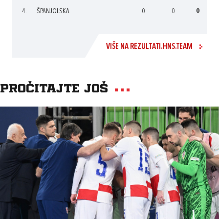
4.
ŠPANJOLSKA
0
0
0
VIŠE NA REZULTATI.HNS.TEAM
Pročitajte još