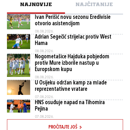
NAJNOVIJE
NAJČITANIJE
Ivan Perišić novu sezonu Eredivisie
otvorio asistencijom
08.08.2026.
Adrian Segečić strijelac protiv West
Hama
08.08.2026.
Nogometašice Hajduka pobjedom
protiv Mure izborile nastup u
Europskom kupu
08.08.2026.
U Osijeku održan kamp za mlade
reprezentativne vratare
07.08.2026.
HNS osuđuje napad na Tihomira
Pejina
07.08.2026.
PROČITAJTE JOŠ