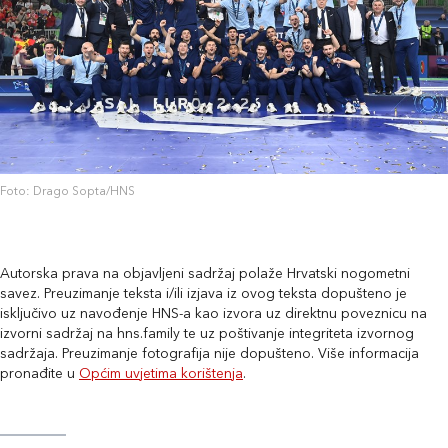
Foto: Drago Sopta/HNS
Autorska prava na objavljeni sadržaj polaže Hrvatski nogometni
savez. Preuzimanje teksta i/ili izjava iz ovog teksta dopušteno je
isključivo uz navođenje HNS-a kao izvora uz direktnu poveznicu na
izvorni sadržaj na hns.family te uz poštivanje integriteta izvornog
sadržaja. Preuzimanje fotografija nije dopušteno. Više informacija
pronađite u
Općim uvjetima korištenja
.