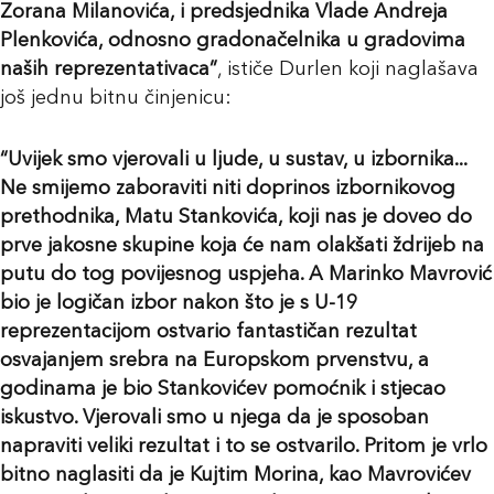
Zorana Milanovića, i predsjednika Vlade Andreja
Plenkovića, odnosno gradonačelnika u gradovima
naših reprezentativaca”
, ističe Durlen koji naglašava
još jednu bitnu činjenicu:
“Uvijek smo vjerovali u ljude, u sustav, u izbornika...
Ne smijemo zaboraviti niti doprinos izbornikovog
prethodnika, Matu Stankovića, koji nas je doveo do
prve jakosne skupine koja će nam olakšati ždrijeb na
putu do tog povijesnog uspjeha. A Marinko Mavrović
bio je logičan izbor nakon što je s U-19
reprezentacijom ostvario fantastičan rezultat
osvajanjem srebra na Europskom prvenstvu, a
godinama je bio Stankovićev pomoćnik i stjecao
iskustvo. Vjerovali smo u njega da je sposoban
napraviti veliki rezultat i to se ostvarilo. Pritom je vrlo
bitno naglasiti da je Kujtim Morina, kao Mavrovićev