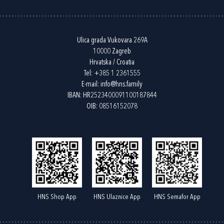
Ulica grada Vukovara 269A
10000 Zagreb
Hrvatska / Croatia
Tel:
+385 1 2361555
E-mail:
info@hns.family
IBAN: HR2523400091100187844
OIB: 08516152078
HNS Shop App
HNS Ulaznice App
HNS Semafor App