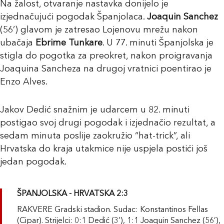
Na žalost, otvaranje nastavka donijelo je
izjednačujući pogodak Španjolaca.
Joaquin Sanchez
(56’) glavom je zatresao Lojenovu mrežu nakon
ubačaja
Ebrime Tunkare
. U 77. minuti Španjolska je
stigla do pogotka za preokret, nakon proigravanja
Joaquina Sancheza na drugoj vratnici poentirao je
Enzo Alves.
Jakov Dedić snažnim je udarcem u 82. minuti
postigao svoj drugi pogodak i izjednačio rezultat, a
sedam minuta poslije zaokružio “hat-trick”, ali
Hrvatska do kraja utakmice nije uspjela postići još
jedan pogodak.
ŠPANJOLSKA - HRVATSKA 2:3
RAKVERE Gradski stadion. Sudac: Konstantinos Fellas
(Cipar). Strijelci: 0:1 Dedić (3’), 1:1 Joaquin Sanchez (56’),