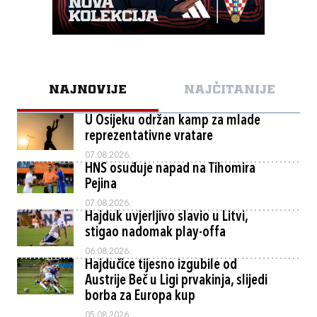
NAJNOVIJE
NAJČITANIJE
U Osijeku održan kamp za mlade
reprezentativne vratare
07.08.2026.
HNS osuđuje napad na Tihomira
Pejina
07.08.2026.
Hajduk uvjerljivo slavio u Litvi,
stigao nadomak play-offa
06.08.2026.
Hajdučice tijesno izgubile od
Austrije Beč u Ligi prvakinja, slijedi
borba za Europa kup
05.08.2026.