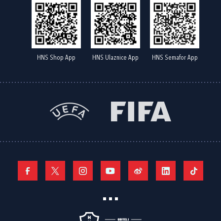
HNS Shop App
HNS Ulaznice App
HNS Semafor App