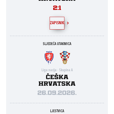
2:1
ZAPISNIK
SLJEDEĆA UTAKMICA
Liga nacija - Skupina A
Češka
Hrvatska
26.09.2026.
LJESTVICA