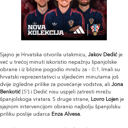
Sjajno je Hrvatska otvorila utakmicu,
Jakov Dedić
je
već u trećoj minuti iskoristio nepažnju španjolske
obrane i iz blizine pogodio mrežu za - 0:1. Imali su
hrvatski reprezentativci u sljedećim minutama još
dvije izgledne prilike za povećanje vodstva, ali
Jona
Benkotić
(5’) i Dedić nisu uspjeli zatresti mrežu
španjolskoga vratara. S druge strane,
Lovro Lojen
je
sjajnom intervencijom obranio najbolju španjolsku
priliku poslije udarca
Enza Alvesa
.