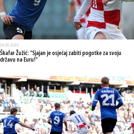
28.05.2026.
Škafar Žužić: “Sjajan je osjećaj zabiti pogotke za svoju
državu na Euru!“