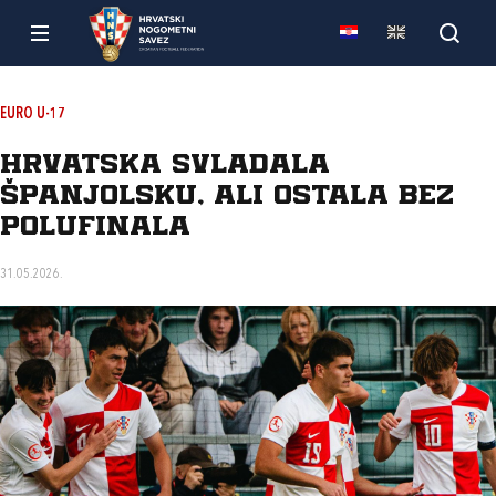
EURO U-17
Hrvatska svladala
Španjolsku, ali ostala bez
polufinala
31.05.2026.