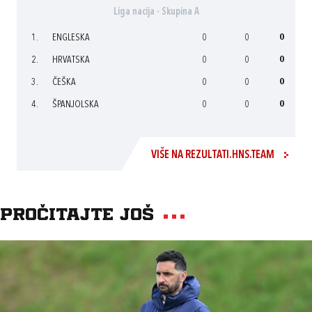
Liga nacija - Skupina A
1.
ENGLESKA
0
0
0
2.
HRVATSKA
0
0
0
3.
ČEŠKA
0
0
0
4.
ŠPANJOLSKA
0
0
0
VIŠE NA REZULTATI.HNS.TEAM
Pročitajte još