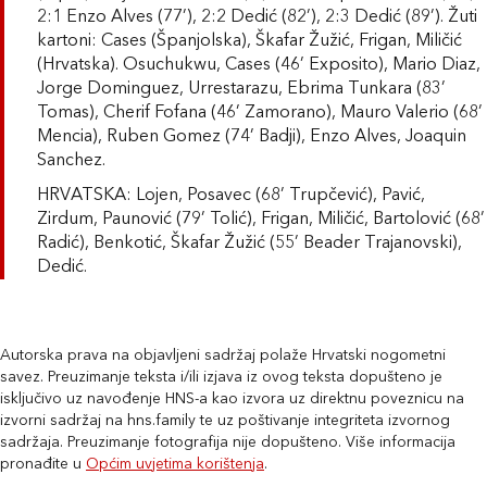
2:1 Enzo Alves (77’), 2:2 Dedić (82’), 2:3 Dedić (89’). Žuti
kartoni: Cases (Španjolska), Škafar Žužić, Frigan, Miličić
(Hrvatska). Osuchukwu, Cases (46’ Exposito), Mario Diaz,
Jorge Dominguez, Urrestarazu, Ebrima Tunkara (83’
Tomas), Cherif Fofana (46’ Zamorano), Mauro Valerio (68’
Mencia), Ruben Gomez (74’ Badji), Enzo Alves, Joaquin
Sanchez.
HRVATSKA: Lojen, Posavec (68’ Trupčević), Pavić,
Zirdum, Paunović (79’ Tolić), Frigan, Miličić, Bartolović (68’
Radić), Benkotić, Škafar Žužić (55’ Beader Trajanovski),
Dedić.
Autorska prava na objavljeni sadržaj polaže Hrvatski nogometni
savez. Preuzimanje teksta i/ili izjava iz ovog teksta dopušteno je
isključivo uz navođenje HNS-a kao izvora uz direktnu poveznicu na
izvorni sadržaj na hns.family te uz poštivanje integriteta izvornog
sadržaja. Preuzimanje fotografija nije dopušteno. Više informacija
pronađite u
Općim uvjetima korištenja
.